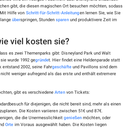
schen gibt, die diesen magischen Ort besuchen möchten, sodass
 Mit Hilfe von
Schritt-für-Schritt-Anleitung
en lernen Sie, wie Sie
hlange
über
springen, Stunden
sparen
und produktivere Zeit im
ie viel kosten sie?
 dass es zwei Themenparks gibt: Disneyland Park und Walt
, sie wurde 1992 ge
gründe
t. Hier findet eine Heldenparade statt
k entstand 2002, seine Fahr
geschäfte
und Pavillons sind dem
icht weniger aufregend als das erste und enthält extremere
öchten, gibt es verschiedene
Arten
von Tickets:
ndardbesuch für diejenigen, die nicht bereit sind, mehr als einen
zuplanen. Die Kosten variieren zwischen 51€ und 87€.
ejenigen, die die Unermesslichkeit
genießen
möchten, oder
und
Orte
im Voraus ausgewählt haben. Die Kosten liegen