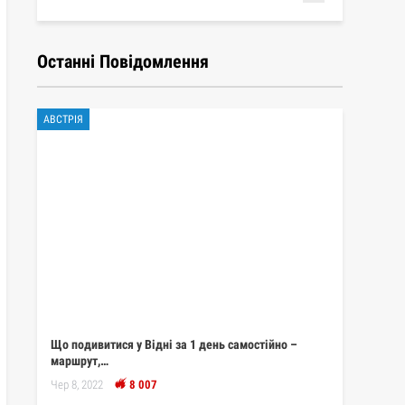
Останні Повідомлення
АВСТРІЯ
Що подивитися у Відні за 1 день самостійно –
маршрут,…
Чер 8, 2022
8 007