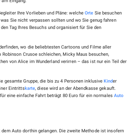
e am Eingang.
gleiter Ihre Vorlieben und Pläne: welche
Orte
Sie besuchen
 was Sie nicht verpassen sollten und wo Sie genug fahren
r den Tag Ihres Besuchs und organisiert für Sie den
erfinden, wo die beliebtesten Cartoons und Filme aller
 von Robinson Crusoe schleichen, Micky Maus besuchen,
hen von Alice im Wunderland verirren – das ist nur ein Teil der
die gesamte Gruppe, die bis zu 4 Personen inklusive
Kind
er
ner Eintritts
karte
, diese wird an der Abendkasse gekauft.
für eine einfache Fahrt beträgt 80 Euro für ein normales
Auto
t dem Auto dorthin gelangen. Die zweite Methode ist insofern