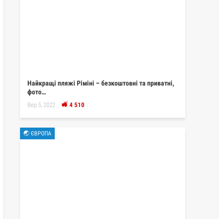
Найкращі пляжі Ріміні – безкоштовні та приватні,
фото…
Вер 5, 2022
4 510
🌏 ЄВРОПА