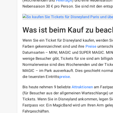
(Wochenenden und
Feiertage
) und eine Nebensaison g
Nebensaison 30 € pro Person. Sie sind mit den ents
Was ist beim Kauf zu beac
Wenn Sie ein Ticket für Disneyland kaufen, werden Si
Farben gekennzeichnet sind und ihre
Preise
unterschi
Datumsarten – MINI, MAGIC und SUPER MAGIC. MINI –
wenige Besucher gibt, Tickets für sie sind am billig
Normalerweise sind dies Wochenenden und der Ticket
MAGIC – im Park ausverkauft. Dies geschieht normale
die teuersten Eintritts
preise
.
Bis heute nehmen 9 beliebte
Attraktionen
am Fastpas
(für Besucher aus der allgemeinen Warteschlange) un
Tickets. Wenn Sie in Disneyland ankommen, legen Si
Fastpass vor. Ein MagicBand wird um Ihren Arm gele
Fahrgeschäften.