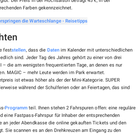
ibt. Der Preis in der Hochsaison beträgt 45 €, in der
prechenden Farben gekennzeichnet.
hten
e fest
stellen
, dass die
Daten
im Kalender mit unterschiedlichen
edlich sind. Jeder Tag des Jahres gehört zu einer von drei
 die am wenigsten frequentierten Tage, an denen es nur
sten. MAGIC – mehr Leute werden im Park erwartet.
preis ist etwas höher als der der Mini-Kategorie. SUPER
rweise während der Schulferien oder an Feiertagen, das sind
s-
Programm
teil. Ihnen stehen 2 Fahrspuren offen: eine reguläre
d eine Fastpass-Fahrspur für Inhaber der entsprechenden
e an jeder Abendkasse die online gekauften Tickets und den
gt. Sie scannen es an den Drehkreuzen am Eingang zu den