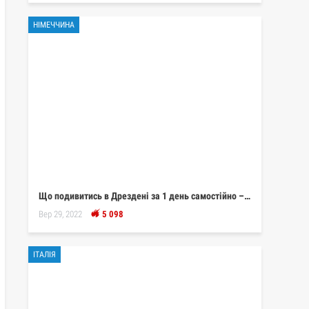
НІМЕЧЧИНА
Що подивитись в Дрездені за 1 день самостійно –…
Вер 29, 2022
5 098
ІТАЛІЯ