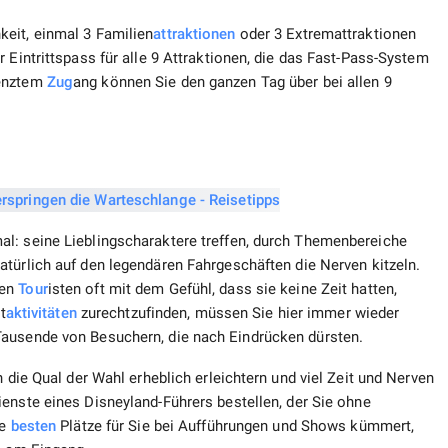
eit, einmal 3 Familien
attraktionen
oder 3 Extremattraktionen
 Eintrittspass für alle 9 Attraktionen, die das Fast-Pass-System
renztem
Zug
ang können Sie den ganzen Tag über bei allen 9
l: seine Lieblingscharaktere treffen, durch Themenbereiche
türlich auf den legendären Fahrgeschäften die Nerven kitzeln.
hen
Tour
isten oft mit dem Gefühl, dass sie keine Zeit hatten,
t
aktivitäten
zurechtzufinden, müssen Sie hier immer wieder
Tausende von Besuchern, die nach Eindrücken dürsten.
n die Qual der Wahl erheblich erleichtern und viel Zeit und Nerven
enste eines Disneyland-Führers bestellen, der Sie ohne
ie
besten
Plätze für Sie bei Aufführungen und Shows kümmert,