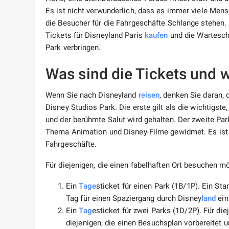
Es ist nicht verwunderlich, dass es immer viele Men
die Besucher für die Fahrgeschäfte Schlange stehen.
Tickets für Disneyland Paris
kaufen
und die Wartesc
Park verbringen.
Was sind die Tickets und w
Wenn Sie nach Disneyland
reisen
, denken Sie daran,
Disney Studios Park. Die erste gilt als die wichtigste
und der berühmte Salut wird gehalten. Der zweite Par
Thema Animation und Disney-Filme gewidmet. Es ist n
Fahrgeschäfte.
Für diejenigen, die einen fabelhaften Ort besuchen m
Ein
Tage
sticket für einen Park (1B/1P). Ein Sta
Tag für einen Spaziergang durch Disney
land
ein
Ein
Tag
esticket für zwei Parks (1D/2P). Für di
diejenigen, die einen Besuchsplan vorbereitet 