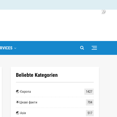
»
RVICES
Beliebte Kategorien
🌏 Європа
1427
🌟Цікаві факти
704
🌏 Азія
517