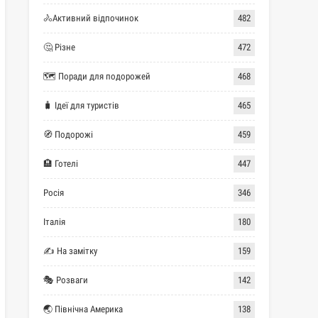
🚴Активний відпочинок
482
🤔 Різне
472
🗺 Поради для подорожей
468
🧳 Ідеї для туристів
465
🧭 Подорожі
459
🏨 Готелі
447
Росія
346
Італія
180
✍ На замітку
159
🎭 Розваги
142
🌏 Північна Америка
138