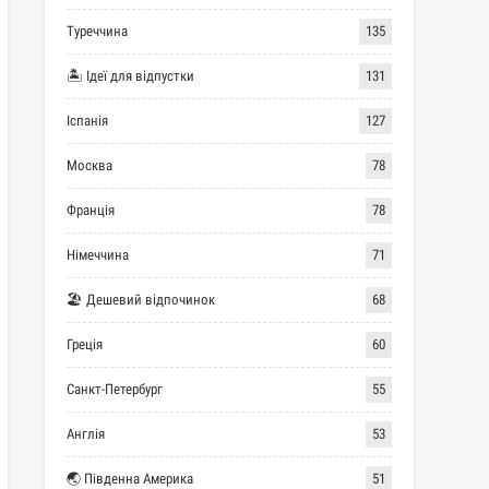
Туреччина
135
🏝 Ідеї для відпустки
131
Іспанія
127
Москва
78
Франція
78
Німеччина
71
🏖 Дешевий відпочинок
68
Греція
60
Санкт-Петербург
55
Англія
53
🌏 Південна Америка
51