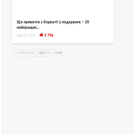
Що привезти з Хорватії у подарунок – 20
найкращих…
Бер 24, 2022
3 796
ПОПЕРЕДНЯ
ДАЛІ
1 з 650