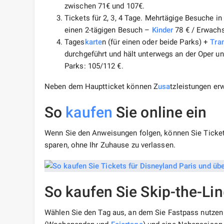
zwischen 71€ und 107€.
Tickets für 2, 3, 4 Tage. Mehrtägige Besuche in
einen 2-tägigen Besuch –
Kinder
78 € / Erwachse
Tages
karte
n (für einen oder beide Parks) +
Tra
durchgeführt und hält unterwegs an der Oper u
Parks: 105/112 €.
Neben dem Hauptticket können Z
usa
tzleistungen er
So
kaufen
Sie online ein
Wenn Sie den Anweisungen folgen, können Sie Tickets
sparen, ohne Ihr Zuhause zu verlassen.
So kaufen Sie Skip-the-Lin
Wählen Sie den Tag aus, an dem Sie Fastpass nutzen