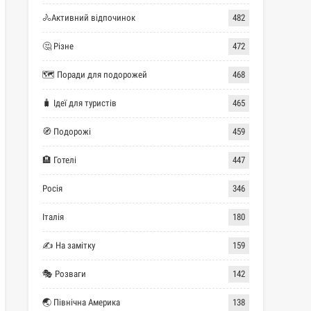
🚴Активний відпочинок
482
🤔 Різне
472
🗺 Поради для подорожей
468
🧳 Ідеї для туристів
465
🧭 Подорожі
459
🏨 Готелі
447
Росія
346
Італія
180
✍ На замітку
159
🎭 Розваги
142
🌏 Північна Америка
138