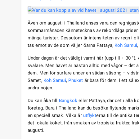
Även om augusti i Thailand anses vara den regnigast
sommarmånaden kännetecknas av rekordlåga priser fö
många turister. Dessutom är intensiteten av regn i o
tas emot av de som väljer öarna Pattaya,
Koh Samui
Under dagen är det väldigt varmt här (upp till + 30 °),
svalare. Men havet är nästan alltid med vågor – det 
dem. Men för surfare under en sådan säsong – vidstr
Samet,
Koh Samui
,
Phuket
är bara för dem. I ett så e
andra nöjen.
Du kan åka till
Bangkok
eller Pattaya, där det i alla
företag. Bara i Thailand kan du besöka flytande mark
en speciell smak. Vilka är
utflykt
erna till de antika 
det lokala köket, från smaken av tropiska frukter, fr
augusti.