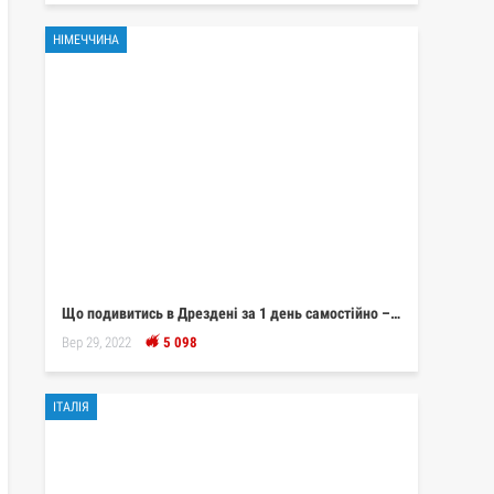
НІМЕЧЧИНА
Що подивитись в Дрездені за 1 день самостійно –…
Вер 29, 2022
5 098
ІТАЛІЯ