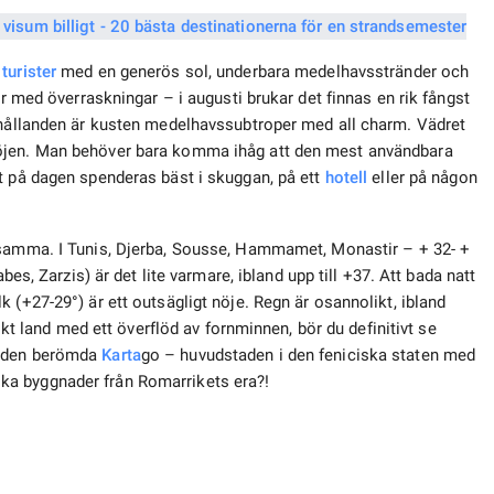
r
turister
med en generös sol, underbara medelhavsstränder och
er med överraskningar – i augusti brukar det finnas en rik fångst
örhållanden är kusten medelhavssubtroper med all charm. Vädret
nöjen. Man behöver bara komma ihåg att den mest användbara
t på dagen spenderas bäst i skuggan, på ett
hotell
eller på någon
samma. I Tunis, Djerba, Sousse, Hammamet, Monastir – + 32- +
bes, Zarzis) är det lite varmare, ibland upp till +37. Att bada natt
 (+27-29°) är ett outsägligt nöje. Regn är osannolikt, ibland
nikt land med ett överflöd av fornminnen, bör du definitivt se
a den berömda
Karta
go – huvudstaden i den feniciska staten med
ka byggnader från Romarrikets era?!