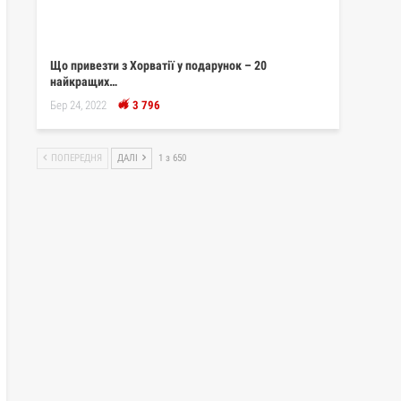
Що привезти з Хорватії у подарунок – 20
найкращих…
Бер 24, 2022
3 796
ПОПЕРЕДНЯ
ДАЛІ
1 з 650