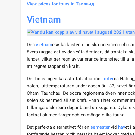
View prices for tours in Таиланд
Vietnam
Den
vietnam
esiska kusten i Indiska oceanen och öarn
överskuggas det av den våta årstiden, då tropiska sk
landet, vilket ger regn av varierande intensitet till a
att regnet tappar sin kraft.
Det finns ingen katastrofal situation i
orter
na Halong,
solen, lufttemperaturen under dagen är +33, havet ä
Cham, Taunchau. De södra regionerna övervinner ock
solen skiner med all sin kraft. Phan Thiet kommer at
tillbringa underbara dagar bland urskogarna. Dykare k
fantastisk med färger och en mängd olika fauna.
Det perfekta alternativet för en
semester
vid
hav
et i
fortfarande består. Sydkinesiska havet lockar med vä