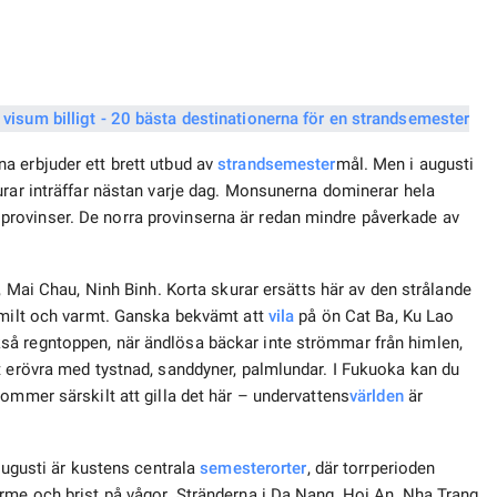
a erbjuder ett brett utbud av
strandsemester
mål. Men i augusti
urar inträffar nästan varje dag. Monsunerna dominerar hela
lla provinser. De norra provinserna är redan mindre påverkade av
 Mai Chau, Ninh Binh. Korta skurar ersätts här av den strålande
r milt och varmt. Ganska bekvämt att
vila
på ön Cat Ba, Ku Lao
så regntoppen, när ändlösa bäckar inte strömmar från himlen,
t erövra med tystnad, sanddyner, palmlundar. I Fukuoka kan du
ommer särskilt att gilla det här – undervattens
världen
är
 augusti är kustens centrala
semesterorter
, där torrperioden
rme och brist på vågor. Stränderna i Da Nang, Hoi An, Nha Trang,