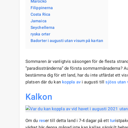
Marocko
Filippinerna
Costa Rica
Jamaica
Seychellerna
ryska orter
Badorter i augusti utan visum på kartan
Sommaren är vanligtvis säsongen för de flesta strand
”paradisstränderna” de första sommarmånaderna? Aug
bestämma dig för ett land, har du inte utfärdat ett vi
platsen där du kan
koppla av
i augusti till
sjöss utan
Kalkon
Om du
res
er till detta land i 7-4 dagar på ett
tur
istpak
vädret här denna månad inte kan kallas särskilt behag