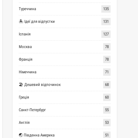
Туреччина
135
🏝 Ідеї для відпустки
131
Іспанія
127
Москва
78
Франція
78
Німеччина
71
🏖 Дешевий відпочинок
68
Греція
60
Санкт-Петербург
55
Англія
53
🌏 Південна Америка
51