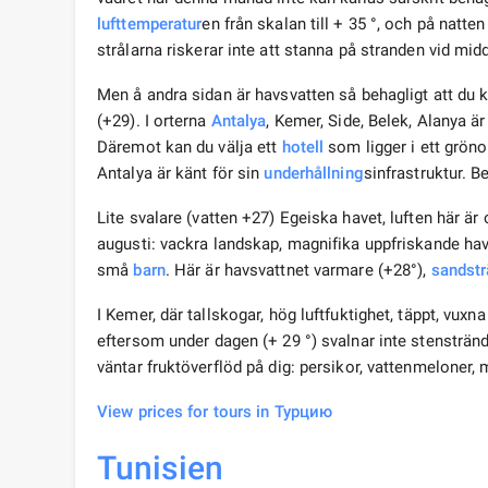
lufttemperatur
en från skalan till + 35 °, och på natten
strålarna riskerar inte att stanna på stranden vid mid
Men å andra sidan är havsvatten så behagligt att du ka
(+29). I orterna
Antalya
, Kemer, Side, Belek, Alanya är
Däremot kan du välja ett
hotell
som ligger i ett grön
Antalya är känt för sin
underhållning
sinfrastruktur. B
Lite svalare (vatten +27) Egeiska havet, luften här ä
augusti: vackra landskap, magnifika uppfriskande hav,
små
barn
. Här är havsvattnet varmare (+28°),
sandstr
I Kemer, där tallskogar, hög luftfuktighet, täppt, vuxn
eftersom under dagen (+ 29 °) svalnar inte stenstränd
väntar fruktöverflöd på dig: persikor, vattenmeloner,
View prices for tours in Турцию
Tunisien