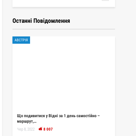
Останні Повідомлення
АВСТРІЯ
Що подивитися у Відні за 1 день самостійно –
маршрут,…
Чер 8, 2022
8 007