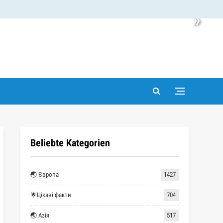
»
Beliebte Kategorien
🌏 Європа
1427
🌟Цікаві факти
704
🌏 Азія
517