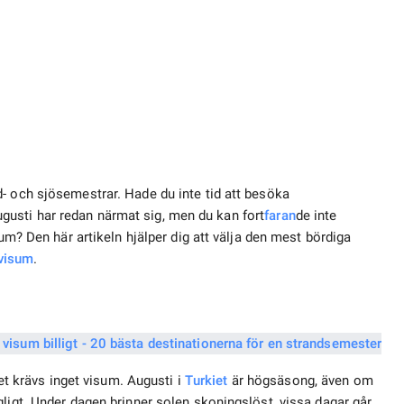
- och sjösemestrar. Hade du inte tid att besöka
usti har redan närmat sig, men du kan fort
faran
de inte
sum? Den här artikeln hjälper dig att välja den mest bördiga
 visum
.
et krävs inget visum. Augusti i
Turkiet
är högsäsong, även om
ligt. Under dagen brinner solen skoningslöst, vissa dagar går