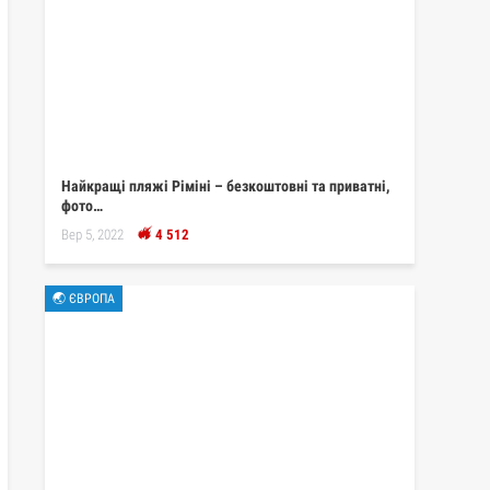
Найкращі пляжі Ріміні – безкоштовні та приватні,
фото…
Вер 5, 2022
4 512
🌏 ЄВРОПА