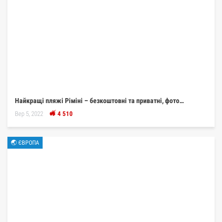
Найкращі пляжі Ріміні – безкоштовні та приватні, фото…
Вер 5, 2022
4 510
🌏 ЄВРОПА