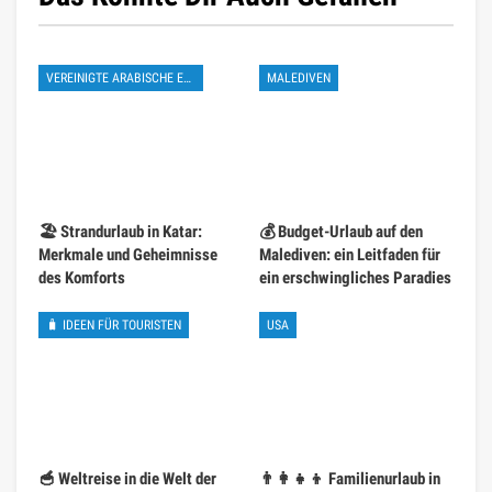
VEREINIGTE ARABISCHE EMIRATE
MALEDIVEN
🏖️ Strandurlaub in Katar:
💰 Budget-Urlaub auf den
Merkmale und Geheimnisse
Malediven: ein Leitfaden für
des Komforts
ein erschwingliches Paradies
🧳 IDEEN FÜR TOURISTEN
USA
🥣 Weltreise in die Welt der
👨‍👩‍👧‍👦 Familienurlaub in