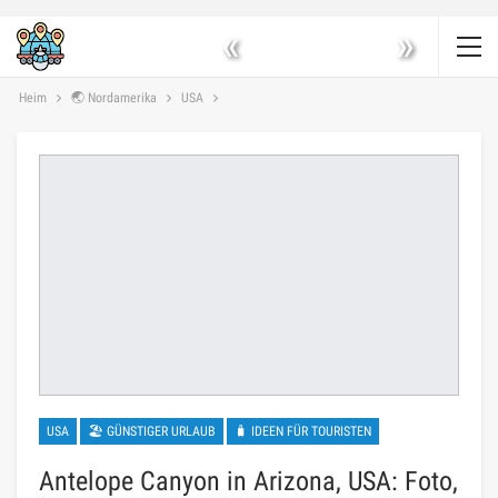
«
»
Heim
🌏 Nordamerika
USA
USA
🏖 GÜNSTIGER URLAUB
🧳 IDEEN FÜR TOURISTEN
Antelope Canyon in Arizona, USA: Foto,