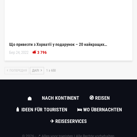
Що привезти з Хорватії у подарунок – 20 найкращих…
Бер 24, 2022
3 796
ПОПЕРЕДНЯ
ДАЛІ
1 з 650
NACH KONTINENT
🧭 REISEN
🧳 IDEEN FÜR TOURISTEN
🛌 WO ÜBERNACHTEN
✈ REISESERVICES
© 2026 - 📍 Alles voor toeristen | Alle Rechte vorbehalten.