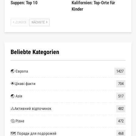
Suppen: Top 10
Kalifornien: Top-Orte für
Kinder
ZURÜCK
NÄCHSTE
Beliebte Kategorien
🌏 Європа
1427
🌟Цікаві факти
704
🌏 Азія
517
🚴Активний відпочинок
482
🤔 Різне
472
🗺 Поради для подорожей
468