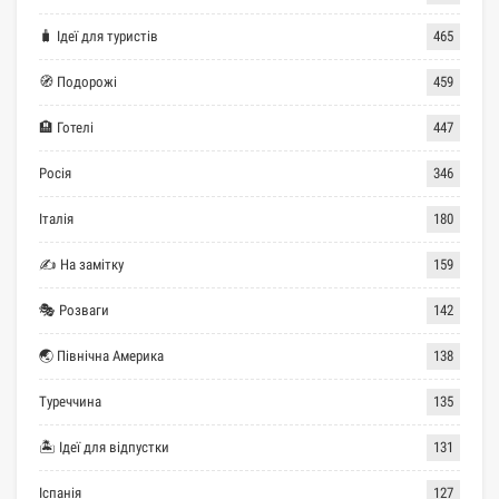
🧳 Ідеї для туристів
465
🧭 Подорожі
459
🏨 Готелі
447
Росія
346
Італія
180
✍ На замітку
159
🎭 Розваги
142
🌏 Північна Америка
138
Туреччина
135
🏝 Ідеї для відпустки
131
Іспанія
127