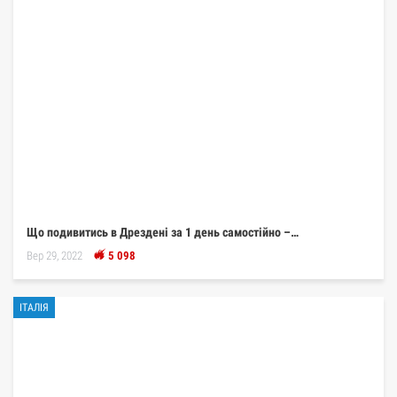
Що подивитись в Дрездені за 1 день самостійно –…
Вер 29, 2022
5 098
ІТАЛІЯ