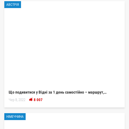
АВСТРІЯ
Що подивитися у Відні за 1 день самостійно – маршрут,…
Чер 8, 2022
8 007
НІМЕЧЧИНА