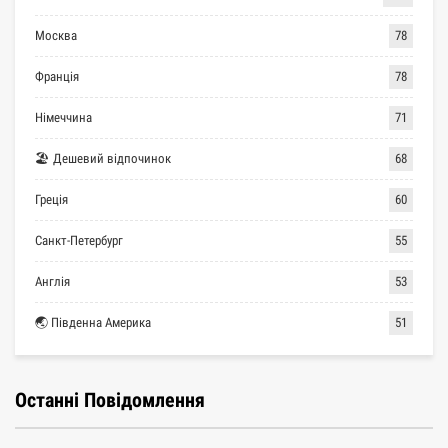
Москва
78
Франція
78
Німеччина
71
🏖 Дешевий відпочинок
68
Греція
60
Санкт-Петербург
55
Англія
53
🌏 Південна Америка
51
Останні Повідомлення