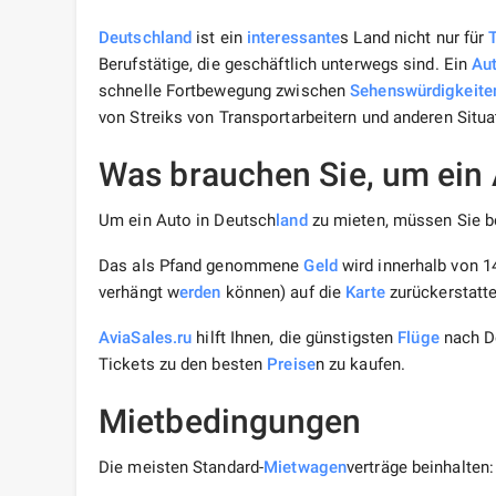
Deutschland
ist ein
interessante
s Land nicht nur für
Berufstätige, die geschäftlich unterwegs sind. Ein
Au
schnelle Fortbewegung zwischen
Sehenswürdigkeite
von Streiks von Transportarbeitern und anderen Situ
Was brauchen Sie, um ein 
Um ein Auto in Deutsch
land
zu mieten, müssen Sie be
Das als Pfand genommene
Geld
wird innerhalb von 1
verhängt w
erden
können) auf die
Karte
zurückerstatte
AviaSales.ru
hilft Ihnen, die günstigsten
Flüge
nach De
Tickets zu den besten
Preise
n zu kaufen.
Mietbedingungen
Die meisten Standard-
Mietwagen
verträge beinhalten: