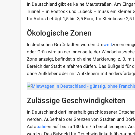
In Deutschland gibt es keine Mautstraßen. Am Eingan
Tunnel – in Rostock und Lübeck – muss ein kleiner G
für Autos beträgt 1,5 bis 3,5 Euro, für Kleinbusse 2,5 b
Ökologische Zonen
In deutschen Großstädten wurden Um
welt
zonen einge
oder Grün wird an der Innenseite der Windschutzsche
Zone anzeigt, befindet sich eine Markierung, z. B. mi
Bereich der Stadt einfahren dürfen. Das Bußgeld für
ohne Aufkleber oder mit Aufklebern mit andersfarbig
Zulässige Geschwindigkeiten
In Deutschland darf innerhalb geschlossener Ortscha
werden. Außerhalb der Grenzen von Städten und Dörfe
Auto
bahn
en auf bis zu 130 km / h beschleunigen. Au
werden. Das Bußgeld für Geschwindigkeitsüberschrei