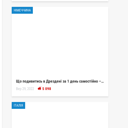
НІМЕЧЧИНА
Що подивитись в Дрездені за 1 день самостійно –…
Вер 29, 2022
5 098
ІТАЛІЯ