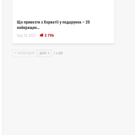
Що привезти з Хорватії у подарунок – 20
найкращих…
Бер 24, 2022
3 796
ПОПЕРЕДНЯ
ДАЛІ
1 з 650