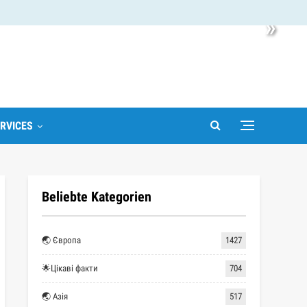
»
RVICES
Beliebte Kategorien
🌏 Європа
1427
🌟Цікаві факти
704
🌏 Азія
517