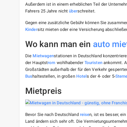
Außerdem ist in einem erheblichen Teil der Unterneh
Fahrers 25 Jahre nicht
über
schreitet.
Gegen eine zusätzliche Gebühr können Sie zusamme
Kinder
sitz mieten oder eine Versicherung abschließen
Wo kann man ein
auto mie
Die
Mietwagen
stationen in Deutschland konzentrier
der Hauptst
rom
wohlhabender
Touristen
ankommt. Au
Großstädten außerhalb der für den Verkehr gesperrte
Bus
haltestellen, in großen
Hotel
s der 4- oder 5-
Stern
Mietpreis
Bevor Sie nach Deutschland
reise
n, ist es besser, e
Land ändern sich sehr oft. Die Vermietungsunternehm