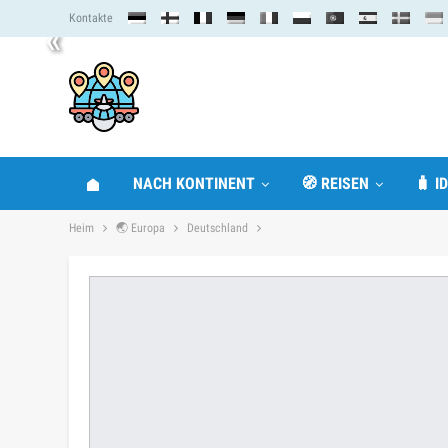
Kontakte
«
NACH KONTINENT
🧭 REISEN
🧳 I
Heim
🌏 Europa
Deutschland