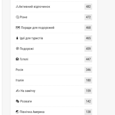
🚴Активний відпочинок
482
🤔 Різне
472
🗺 Поради для подорожей
468
🧳 Ідеї для туристів
465
🧭 Подорожі
459
🏨 Готелі
447
Росія
346
Італія
180
✍ На замітку
159
🎭 Розваги
142
🌏 Північна Америка
138