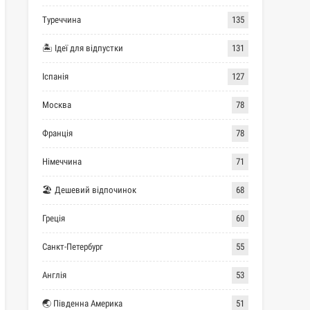
Туреччина
135
🏝 Ідеї для відпустки
131
Іспанія
127
Москва
78
Франція
78
Німеччина
71
🏖 Дешевий відпочинок
68
Греція
60
Санкт-Петербург
55
Англія
53
🌏 Південна Америка
51