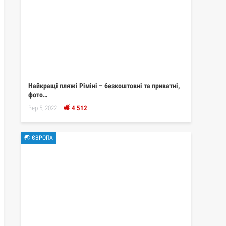
Найкращі пляжі Ріміні – безкоштовні та приватні,
фото…
Вер 5, 2022
4 512
🌏 ЄВРОПА