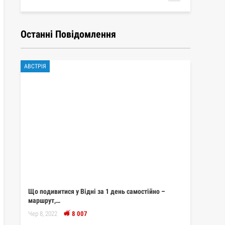
Останні Повідомлення
АВСТРІЯ
Що подивитися у Відні за 1 день самостійно –
маршрут,…
Чер 8, 2022
8 007