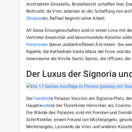
Architekten Donatello, Brunelleschi schaffen hier; Da
Botticelli, da Vinci arbeiten an der Schaffung von 
Skulptur
en, Raffael beginnt seine Arbeit.
All diese Errungenschaften sind in erster Linie mit de
Vertreter Kreativität und bevormundete Künstler selb
Kreationen
dieser unübertroffenen Ära treten. Sie we
Kapelle, die Kathedrale Santa Maria del Fiore und die
Innenräume der Kirche Santo Spirito, die Uffizien, di
Der Luxus der Signoria un
Der
berühmt
e Palazzo Vecchio am Signoria-Platz, der
Hauptre
side
nz der Florentiner Herrscher, als Cosimo 
Die Wände des Palastes sind mit Fresken und Gemäld
Schriftsteller, einem Freund von Michelangelo, gesch
Michelangelo, Leonardo da Vinci und anderen Künstle