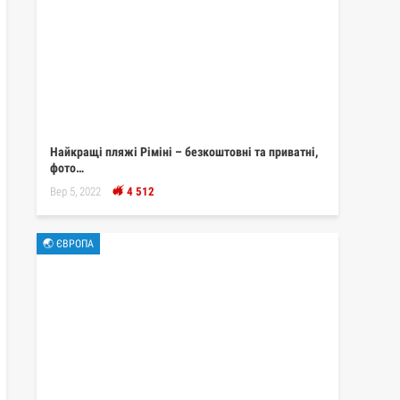
Найкращі пляжі Ріміні – безкоштовні та приватні,
фото…
Вер 5, 2022
4 512
🌏 ЄВРОПА