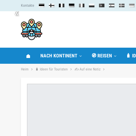
Kontakte
«
NACH KONTINENT
🧭 REISEN
🧳 I
Heim
🧳 Ideen für Touristen
✍ Auf eine Notiz