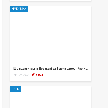
НІМЕЧЧИНА
Що подивитись в Дрездені за 1 день самостійно –…
Вер 29, 2022
5 098
ІТАЛІЯ