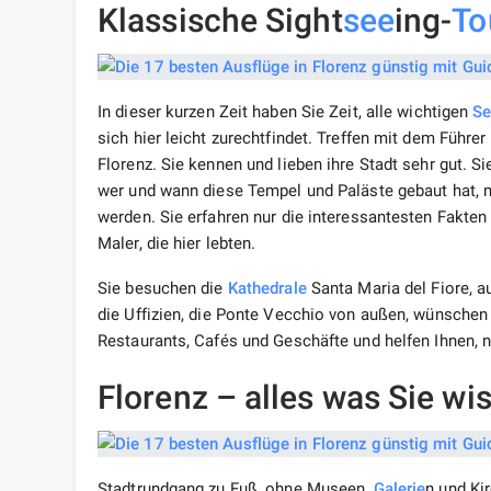
Klassische Sight
see
ing-
To
In dieser kurzen Zeit haben Sie Zeit, alle wichtigen
Se
sich hier leicht zurechtfindet. Treffen mit dem Führe
Florenz. Sie kennen und lieben ihre Stadt sehr gut. Si
wer und wann diese Tempel und Paläste gebaut hat,
werden. Sie erfahren nur die interessantesten Fakten
Maler, die hier lebten.
Sie besuchen die
Kathedrale
Santa Maria del Fiore, a
die Uffizien, die Ponte Vecchio von außen, wünschen 
Restaurants, Cafés und Geschäfte und helfen Ihnen,
Florenz – alles was Sie w
Stadtrundgang zu Fuß, ohne Museen,
Galerie
n und Ki