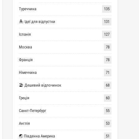
Туреччина
135
🏝 Ідеї для відпустки
131
Іспанія
127
Москва
78
Франція
78
Німеччина
71
🏖 Дешевий відпочинок
68
Греція
60
Санкт-Петербург
55
Англія
53
🌏 Південна Америка
51