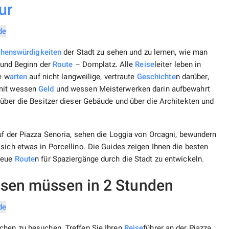
ur
henswürdigkeiten
der Stadt zu sehen und zu lernen, wie man
r und Beginn der
Route
– Domplatz. Alle
Reise
leiter leben in
e w
arten
auf nicht langweilige, vertraute
Geschichte
n darüber,
 mit wessen
Geld
und wessen Meisterwerken darin aufbewahrt
 über die Besitzer dieser Gebäude und über die Architekten und
uf der Piazza Senoria, sehen die Loggia von Orcagni, bewundern
sich etwas in Porcellino. Die Guides zeigen Ihnen die besten
 neue
Route
n für Spaziergänge durch die Stadt zu entwickeln.
issen müssen in 2 Stunden
rchen zu besuchen. Treffen Sie Ihren
Reise
führer an der Piazza