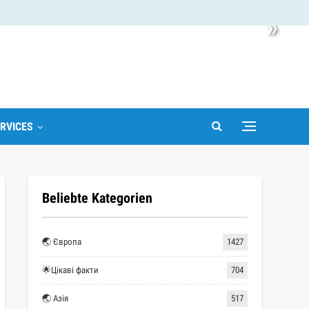
»
RVICES
Beliebte Kategorien
🌏 Європа
1427
🌟Цікаві факти
704
🌏 Азія
517