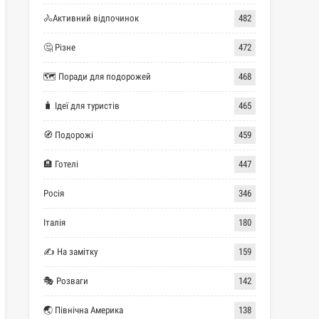
🚴Активний відпочинок
482
🤔 Різне
472
🗺 Поради для подорожей
468
🧳 Ідеї для туристів
465
🧭 Подорожі
459
🏨 Готелі
447
Росія
346
Італія
180
✍ На замітку
159
🎭 Розваги
142
🌏 Північна Америка
138