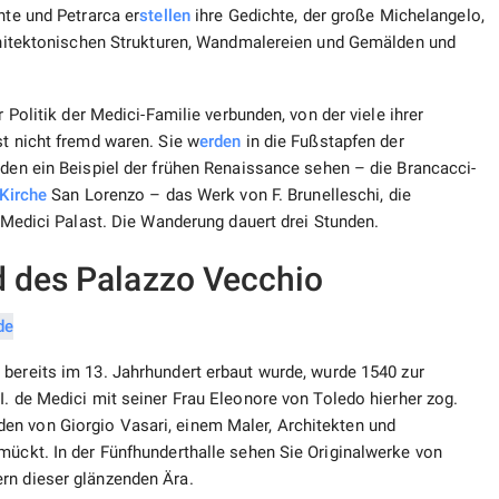
nte und Petrarca er
stellen
ihre Gedichte, der große Michelangelo,
architektonischen Strukturen, Wandmalereien und Gemälden und
r Politik der Medici-Familie verbunden, von der viele ihrer
st nicht fremd waren. Sie w
erden
in die Fußstapfen der
rden ein Beispiel der frühen Renaissance sehen – die Brancacci-
Kirche
San Lorenzo – das Werk von F. Brunelleschi, die
e Medici Palast. Die Wanderung dauert drei Stunden.
d des Palazzo Vecchio
 bereits im 13. Jahrhundert erbaut wurde, wurde 1540 zur
I. de Medici mit seiner Frau Eleonore von Toledo hierher zog.
en von Giorgio Vasari, einem Maler, Architekten und
mückt. In der Fünfhunderthalle sehen Sie Originalwerke von
rn dieser glänzenden Ära.