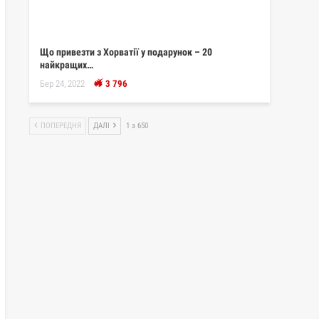
Що привезти з Хорватії у подарунок – 20
найкращих…
Бер 24, 2022
3 796
ПОПЕРЕДНЯ
ДАЛІ
1 з 650