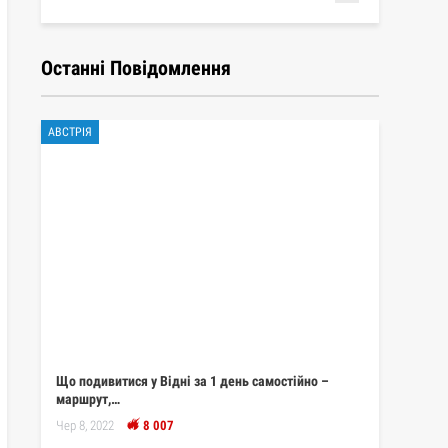
Останні Повідомлення
АВСТРІЯ
Що подивитися у Відні за 1 день самостійно –
маршрут,…
Чер 8, 2022
8 007