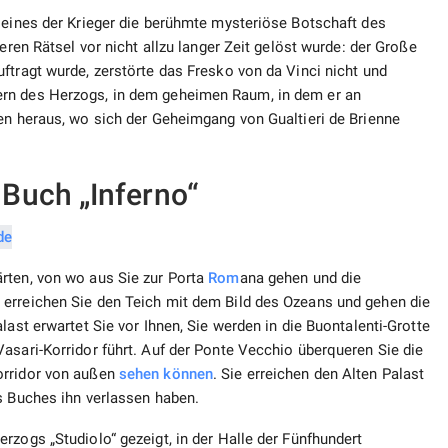
 eines der Krieger die berühmte mysteriöse Botschaft des
eren Rätsel vor nicht allzu langer Zeit gelöst wurde: der Große
ftragt wurde, zerstörte das Fresko von da Vinci nicht und
ern des Herzogs, in dem geheimen Raum, in dem er an
en heraus, wo sich der Geheimgang von Gualtieri de Brienne
Buch „Inferno“
rten, von wo aus Sie zur Porta
Rom
ana gehen und die
 erreichen Sie den Teich mit dem Bild des Ozeans und gehen die
last erwartet Sie vor Ihnen, Sie werden in die Buontalenti-Grotte
asari-Korridor führt. Auf der Ponte Vecchio überqueren Sie die
orridor von außen
sehen können
. Sie erreichen den Alten Palast
s Buches ihn verlassen haben.
rzogs „Studiolo“ gezeigt, in der Halle der Fünfhundert