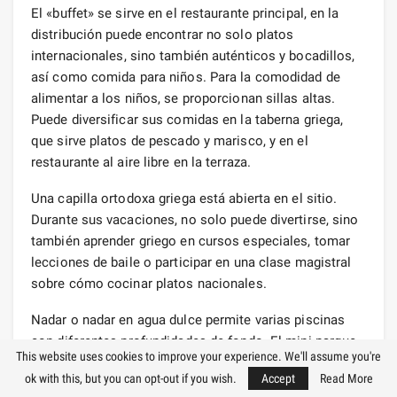
El «buffet» se sirve en el restaurante principal, en la
distribución puede encontrar no solo platos
internacionales, sino también auténticos y bocadillos,
así como comida para niños. Para la comodidad de
alimentar a los niños, se proporcionan sillas altas.
Puede diversificar sus comidas en la taberna griega,
que sirve platos de pescado y marisco, y en el
restaurante al aire libre en la terraza.
Una capilla ortodoxa griega está abierta en el sitio.
Durante sus vacaciones, no solo puede divertirse, sino
también aprender griego en cursos especiales, tomar
lecciones de baile o participar en una clase magistral
sobre cómo cocinar platos nacionales.
Nadar o nadar en agua dulce permite varias piscinas
con diferentes profundidades de fondo. El mini parque
This website uses cookies to improve your experience. We'll assume you're
acuático está representado por toboganes de
ok with this, but you can opt-out if you wish.
Accept
Read More
diferentes alturas para niños y adultos. Junto a las