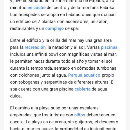
y juvenil. Situado en la zona turística de Paphos, a 10
minutos
en coche
del centro y de la montaña Fabrika.
Los huéspedes se alojan en habitaciones que ocupan
un edificio de 7 plantas con ascensores, un salón,
restaurantes y un
complejo
de spa.
Entre el edificio y la orilla del mar hay una gran área
para la
recreación
, la natación y el sol. Varias
piscinas
,
incluida una infiniti bowl con magníficas vistas al mar,
le permiten nadar durante todo el año y tomar el sol
durante la temporada, sentado en cómodas tumbonas
con colchones junto al agua.
Parque
acuático
propio
con toboganes y serpentinas de diferentes alturas. El
spa cuenta con una gran piscina
cubierta
de agua
dulce.
El camino a la playa sube por unas escaleras
empinadas, que los turistas con
niños
deben tener en
cuenta. La playa es de arena, sin guijarros, el descenso
hacia el mar es suave, la profundidad es insignificante