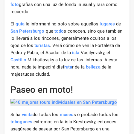
foto
grafías con una luz de fondo inusual y rara como
recuerdo.
El
guía
le informará no solo sobre aquellos
lugares
de
San Petersburgo
que
todo
s conocen, sino que también
lo llevará a los rincones, generalmente ocultos a los
ojos de los
turistas
. Verá cómo se ven la Fortaleza de
Pedro y Pablo, el Asador de la
isla
Vasilyevsky, el
Castillo
Mikhailovsky a la luz de las linternas. A esta
hora, nada te impedirá disf
ruta
r de la
belleza
de la
majestuosa ciudad.
Paseo en moto!
Si ha
visita
do todos los
museo
s o probado todos los
toboganes
extremos en la isla Krestovsky, entonces
asegúrese de pasear por San Petersburgo en una