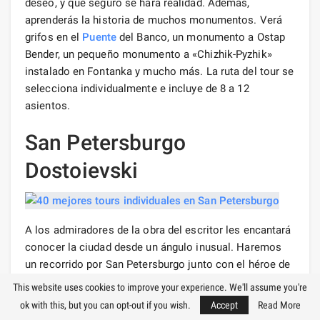
deseo, y que seguro se hará realidad. Además,
aprenderás la historia de muchos monumentos. Verá
grifos en el
Puente
del Banco, un monumento a Ostap
Bender, un pequeño monumento a «Chizhik-Pyzhik»
instalado en Fontanka y mucho más. La ruta del tour se
selecciona individualmente e incluye de 8 a 12
asientos.
San Petersburgo
Dostoievski
A los admiradores de la obra del escritor les encantará
conocer la ciudad desde un ángulo inusual. Haremos
un recorrido por San Petersburgo junto con el héroe de
la famosa novela de Fyodor Dostoevsky: Rodion
This website uses cookies to improve your experience. We'll assume you're
Raskolnikov. Seguiremos sus pasos y nos
ok with this, but you can opt-out if you wish.
Accept
Read More
sumergiremos en la atmósfera en la que vivía el