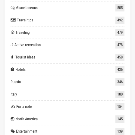
🤔 Miscellaneous
505
🗺 Travel tips
492
🧭 Traveling
479
🚴Active recreation
478
🧳 Tourist ideas
458
🏨 Hotels
436
Russia
346
Italy
180
✍ For a note
154
🌏 North America
145
🎭 Entertainment
139