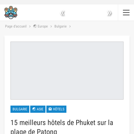
«
»
Page d'accueil
🌏 Europe
Bulgarie
BULGARIE
🌏 ASIE
🏨 HÔTELS
15 meilleurs hôtels de Phuket sur la
plage de Patong