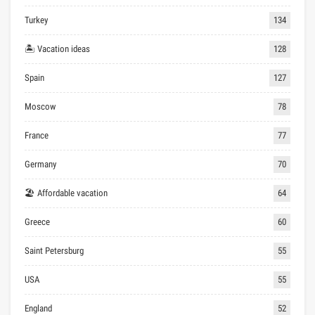
Turkey
134
🏝 Vacation ideas
128
Spain
127
Moscow
78
France
77
Germany
70
🏖 Affordable vacation
64
Greece
60
Saint Petersburg
55
USA
55
England
52