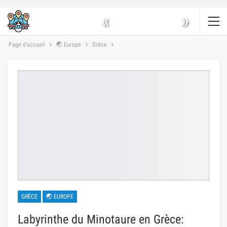
«
»
Page d'accueil
🌏 Europe
Grèce
GRÈCE
🌏 EUROPE
Labyrinthe du Minotaure en Grèce: