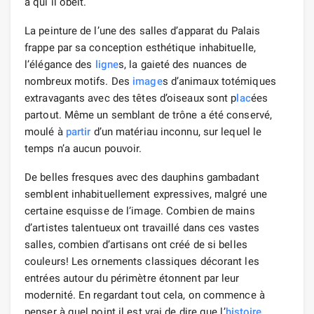
à qui il obéit.
La peinture de l’une des salles d’apparat du Palais
frappe par sa conception esthétique inhabituelle,
l’élégance des
ligne
s, la gaieté des nuances de
nombreux motifs. Des
image
s d’animaux totémiques
extravagants avec des têtes d’oiseaux sont p
lac
ées
partout. Même un semblant de trône a été conservé,
moulé à
partir
d’un matériau inconnu, sur lequel le
temps n’a aucun pouvoir.
De belles fresques avec des dauphins gambadant
semblent inhabituellement expressives, malgré une
certaine esquisse de l’image. Combien de mains
d’artistes talentueux ont travaillé dans ces vastes
salles, combien d’artisans ont créé de si belles
couleurs! Les ornements classiques décorant les
entrées autour du périmètre étonnent par leur
modernité. En regardant tout cela, on commence à
penser à quel point il est vrai de dire que l’
histoire