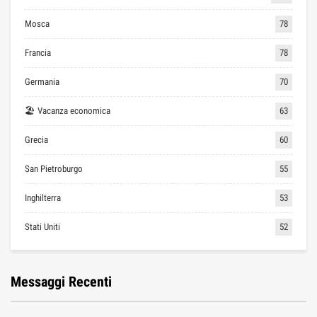
Mosca
78
Francia
78
Germania
70
🏖 Vacanza economica
63
Grecia
60
San Pietroburgo
55
Inghilterra
53
Stati Uniti
52
Messaggi Recenti