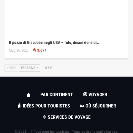
Il pozzo di Giacobbe negli USA – foto, descrizione di…
Mag 26, 2022
3.074
PREV
PROSSIMA
1 di 643
PAR CONTINENT
🧭 VOYAGER
🧳 IDÉES POUR TOURISTES
🛌 OÙ SÉJOURNER
✈ SERVICES DE VOYAGE
© 2026 - 📍 Tout pour les touristes | Tous les droits sont réservés.