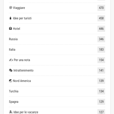
🧭 Viaggiare
470
🧳 Idee per turisti
458
🏨 Hotel
446
Russia
346
Italia
183
✍ Per una nota
154
🎭 Intrattenimento
141
🌏 Nord America
139
Turchia
134
Spagna
129
🏝 Idee per le vacanze
127