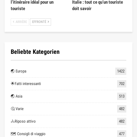
l’itinéraire idéal pour un
Italie : tout ce qu’un touriste
touriste
doit savoir
ARRIÈRE
EFFRONTÉ
Beliebte Kategorien
🌏 Europa
1422
🌟Fatti interessanti
702
🌏 Asia
513
🤔 Varie
482
🚴Riposo attivo
482
🗺 Consigli di viaggio
477