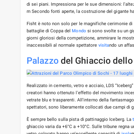
di sei piani. Impressiona per le sue dimensioni: l'alte
m Secondo fonti aperte, la costruzione del gigante ha fa
Fisht è noto non solo per le magnifiche cerimonie di a
battaglie di Coppa del
Mondo
si sono svolte su un g
giorni gloriosi della competizione, ammirare le most
inaccessibili al normale spettatore
visita
ndo un affa
Palazzo
del Ghiaccio dello
Realizzato in cemento, vetro e acciaio, LDS “Iceberg”
creatori hanno ottenuto l'effetto del movimento inces
vetrate blu e trasparenti. All'interno della fantasma
spettatori, sono liberamente collocati due campi di g
È sempre bello sulla pista di pattinaggio Iceberg. La
ghiaccio varia da +6°C a +10°C. Sulle tribune regna u
vetro colorato hanno un'eccellente capacità di
isola
m