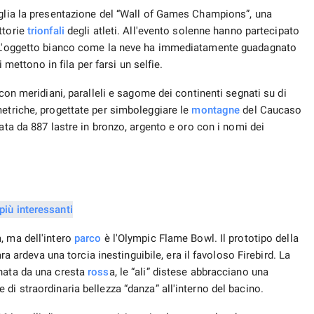
aglia la presentazione del “Wall of Games Champions”, una
ttorie
trionfali
degli atleti. All'evento solenne hanno partecipato
o. L'oggetto bianco come la neve ha immediatamente guadagnato
i mettono in fila per farsi un selfie.
 con meridiani, paralleli e sagome dei continenti segnati su di
metriche, progettate per simboleggiare le
montagne
del Caucaso
nata da 887 lastre in bronzo, argento e oro con i nomi dei
, ma dell'intero
parco
è l'Olympic Flame Bowl. Il prototipo della
ara ardeva una torcia inestinguibile, era il favoloso Firebird. La
onata da una cresta
ross
a, le “ali” distese abbracciano una
di straordinaria bellezza “danza” all'interno del bacino.