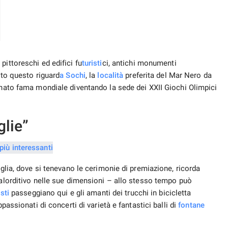
pittoreschi ed edifici fu
turisti
ci, antichi monumenti
tto questo riguard
a Sochi
, la
località
preferita del Mar Nero da
gnato fama mondiale diventando la sede dei XXII Giochi Olimpici
lie”
aglia, dove si tenevano le cerimonie di premiazione, ricorda
balorditivo nelle sue dimensioni – allo stesso tempo può
isti
passeggiano qui e gli amanti dei trucchi in bicicletta
passionati di concerti di varietà e fantastici balli di
fontane