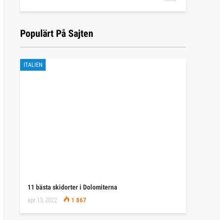
Populärt På Sajten
ITALIEN
11 bästa skidorter i Dolomiterna
apr 13, 2022
1 867