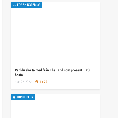
✍ FÖR EN NOTERING
Vad du ska ta med från Thailand som present – 20
bästa…
mar 22, 2022
1 672
🧳 TURISTIDÉER