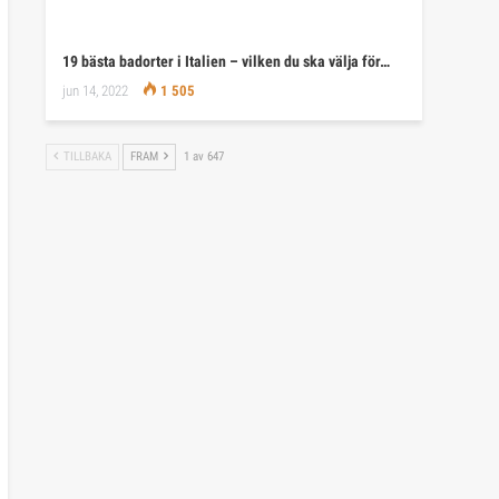
19 bästa badorter i Italien – vilken du ska välja för…
jun 14, 2022
1 505
TILLBAKA
FRAM
1 av 647