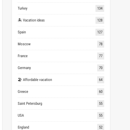
Turkey
134
🏝 Vacation ideas
128
Spain
127
Moscow
78
France
77
Germany
70
🏖 Affordable vacation
64
Greece
60
Saint Petersburg
55
USA
55
England
52