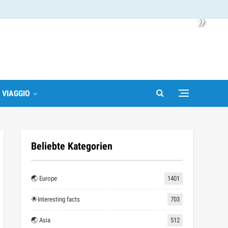
»
I VIAGGIO
Beliebte Kategorien
🌏 Europe
1401
🌟Interesting facts
703
🌏 Asia
512