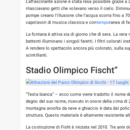
L'affascinante azione è stata resa possibile grazie a 
rilasciavano getti che volavano verso il cielo. Dimi
pompe creano l'illusione che l'acqua scorra fino a 7
capolavori di musica classica e con
tempo
ranea di f
La fontana è attiva sia di giorno che di sera. La vera 
battenti illuminano i singoli faretti. I filtri colorati 
A rendere lo spettacolo ancora più colorato, sulla su
scintillanti.
Stadio Olimpico Fischt”
“Testa bianca” – ecco come viene tradotto il nome del
degno del suo nome, ricevuto in onore della cima di 
montagna avvolta da neve e ghiaccio è data dal polica
struttura. Questo materiale è altamente resistente alle
La costruzione di Fisht è iniziata nel 2010. Tre anni 