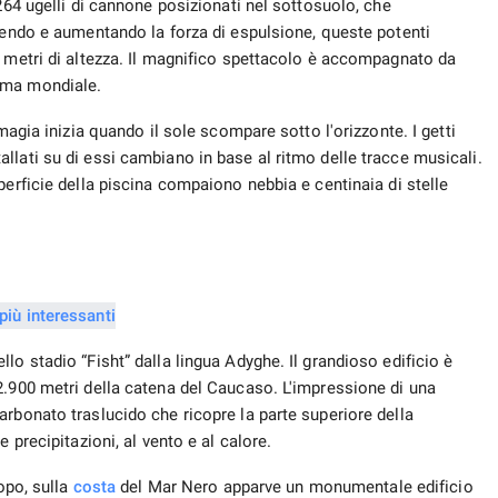
264 ugelli di cannone posizionati nel sottosuolo, che
nuendo e aumentando la forza di espulsione, queste potenti
0 metri di altezza. Il magnifico spettacolo è accompagnato da
ama mondiale.
magia inizia quando il sole scompare sotto l'orizzonte. I getti
installati su di essi cambiano in base al ritmo delle tracce musicali.
perficie della piscina compaiono nebbia e centinaia di stelle
lo stadio “Fisht” dalla lingua Adyghe. Il grandioso edificio è
2.900 metri della catena del Caucaso. L'impressione di una
rbonato traslucido che ricopre la parte superiore della
 precipitazioni, al vento e al calore.
dopo, sulla
costa
del Mar Nero apparve un monumentale edificio