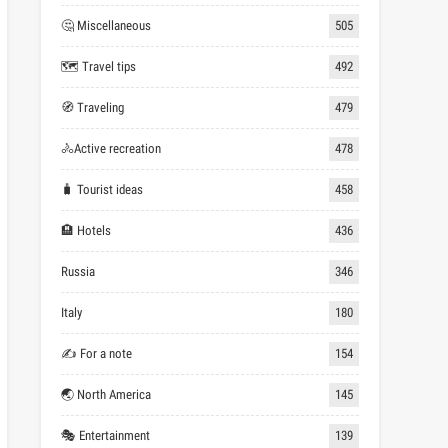
🤔 Miscellaneous
505
🗺 Travel tips
492
🧭 Traveling
479
🚴Active recreation
478
🧳 Tourist ideas
458
🏨 Hotels
436
Russia
346
Italy
180
✍ For a note
154
🌏 North America
145
🎭 Entertainment
139