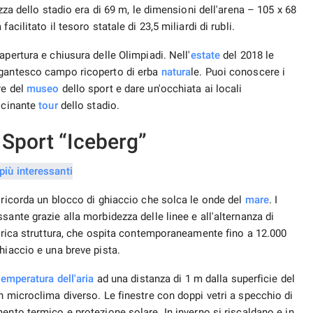
zza dello stadio era di 69 m, le dimensioni dell'arena – 105 x 68
cilitato il tesoro statale di 23,5 miliardi di rubli.
pertura e chiusura delle Olimpiadi. Nell'
estate
del 2018 le
igantesco campo ricoperto di erba
natura
le. Puoi conoscere i
re del
museo
dello sport e dare un'occhiata ai locali
scinante
tour
dello stadio.
 Sport “Iceberg”
 ricorda un blocco di ghiaccio che solca le onde del
mare
. I
sante grazie alla morbidezza delle linee e all'alternanza di
gorica struttura, che ospita contemporaneamente fino a 12.000
hiaccio e una breve pista.
temperatura dell'aria
ad una distanza di 1 m dalla superficie del
n microclima diverso. Le finestre con doppi vetri a specchio di
ento termico e protezione solare. In inverno si riscaldano e in