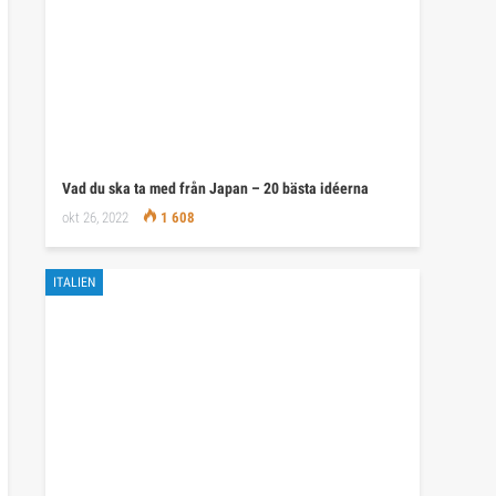
Vad du ska ta med från Japan – 20 bästa idéerna
okt 26, 2022
1 608
ITALIEN