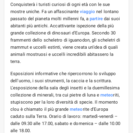
Conquisterà i turisti curiosi di ogni età con le sue
mostre uniche. Fa un affascinante
viaggio
nel lontano
passato del pianeta molti millenni fa, a
partire
dai suoi
abitanti più antichi. Accattivante ispezione della più
grande collezione di dinosauri d'Europa. Secondo 30
frammenti dello scheletro di iguanodon, gli scheletri di
mammut e uccelli estinti, viene creata un'idea di quali
animali mostruosi e uccelli incredibili abitassero la
terra.
Esposizioni informative che ripercorrono lo sviluppo
dell'uomo, i suoi strumenti, la caccia e la scrittura.
L'esposizione della sala degli insetti e la duemillesima
collezione di minerali, tra cui pietre di luna e
meteo
riti,
stupiscono per la loro diversità di specie. Il momento
clou è chiamato il più grande
meteo
rite d'Europa
caduto sulla Terra. Orario di lavoro: martedì-venerdì –
dalle 09.30 alle 17.00, sabato e domenica – dalle 10.00
alle 18.00.