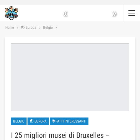
«
»
Home
🌏 Europa
Belgio
BELGIO
🌏 EUROPA
🌟FATTI INTERESSANTI
I 25 migliori musei di Bruxelles –