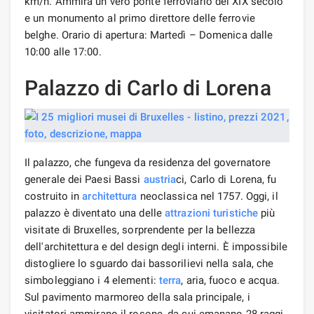
km/h. Ammira un vero ponte ferroviario del XIX secolo
e un monumento al primo direttore delle ferrovie
belghe. Orario di apertura: Martedì – Domenica dalle
10:00 alle 17:00.
Palazzo di Carlo di Lorena
Il palazzo, che fungeva da residenza del governatore
generale dei Paesi Bassi
austria
ci, Carlo di Lorena, fu
costruito in
architettura
neoclassica nel 1757. Oggi, il
palazzo è diventato una delle
attrazioni turistiche
più
visitate di Bruxelles, sorprendente per la bellezza
dell'architettura e del design degli interni. È impossibile
distogliere lo sguardo dai bassorilievi nella sala, che
simboleggiano i 4 elementi:
terra
, aria, fuoco e acqua.
Sul pavimento marmoreo della sala principale, i
visitatori ammirano il rosone, da cui emanano 28 raggi,