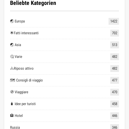
Beliebte Kategorien
🌏 Europa
1422
🌟Fatti interessanti
702
🌏 Asia
513
🤔 Varie
482
🚴Riposo attivo
482
🗺 Consigli di viaggio
477
🧭 Viaggiare
470
🧳 Idee per turisti
458
🏨 Hotel
446
Russia
346