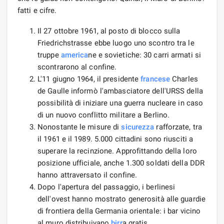
fatti e cifre.
Il 27 ottobre 1961, al posto di blocco sulla
Friedrichstrasse ebbe luogo uno scontro tra le
truppe
america
ne e sovietiche: 30 carri armati si
scontrarono al confine.
L'11 giugno 1964, il presidente
francese
Charles
de Gaulle informò l'ambasciatore dell'URSS della
possibilità di iniziare una guerra nucleare in caso
di un nuovo conflitto militare a Berlino.
Nonostante le misure di
sicurezza
rafforzate, tra
il 1961 e il 1989. 5.000 cittadini sono riusciti a
superare la recinzione. Approfittando della loro
posizione ufficiale, anche 1.300 soldati della DDR
hanno attraversato il confine.
Dopo l'apertura del passaggio, i berlinesi
dell'ovest hanno mostrato generosità alle guardie
di frontiera della Germania orientale: i bar vicino
al muro distribuivano
birr
a gratis.