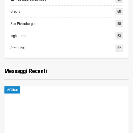
Grecia
60
San Pietroburgo
55
Inghilterra
53
Stati Uniti
52
Messaggi Recenti
MEXICO