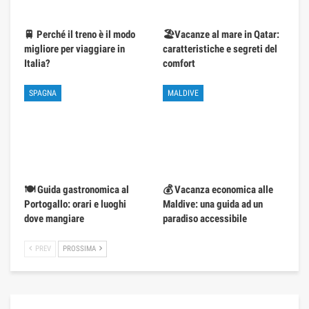
🚆 Perché il treno è il modo
🏖️Vacanze al mare in Qatar:
migliore per viaggiare in
caratteristiche e segreti del
Italia?
comfort
SPAGNA
MALDIVE
🍽️ Guida gastronomica al
💰 Vacanza economica alle
Portogallo: orari e luoghi
Maldive: una guida ad un
dove mangiare
paradiso accessibile
PREV
PROSSIMA