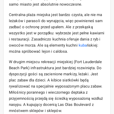
samo miasto jest absolutnie nowoczesne.
Centralna plaża miejska jest bardzo czysta, ale nie ma
leżaków i parasoli do wynajęcia, więc powinieneś sam
zadbać o ochronę przed upałem. Ale z przekąską
wszystko jest w porządku: wybrzeże jest pełne kawiarni
i restauracji. Zasadniczo kuchnia oferuje dania z ryb i
owoców morza. Ale są elementy kuchni
kuba
ńskiej:
można spróbować lejon i caldosa.
W drugim miejscu rekreacji miejskiej (Fort Lauderdale
Beach Park) infrastruktura jest bardziej rozwinięta. Do
dyspozycji gości są zacienione markizy, leżaki. Jest
plac zabaw dla dzieci. A kibice siatkówki będą
rywalizować na specjalnie wyposażonym placu zabaw.
Miłośnicy porannego i wieczornego deptaka z
przyjemnością przejdą się ścieżką wyposażoną wzdłuż
nasypu. A kupujący docenią Las Olas Boulevard z
mnóstwem sklepów i sklepów.