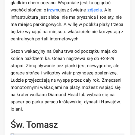
gładkim dnem oceanu. Wspaniale jest tu oglądać
wschód słońca: ot
rzym
ujesz świetne
zdjęcia
. Ale
infrastruktura jest słaba: nie ma prysznica i toalety, nie
ma miejsc parkingowych. A willę w pobliżu plaży trzeba
będzie wynająć na miejscu: właściciele nie korzystają z
centralnych portali internetowych.
Sezon wakacyjny na Oahu trwa od początku maja do
końca października. Ocean nagrzewa się do +28-29
stopni. Zimą pływanie bez pianki jest niewygodne, ale
gorące słońce i wilgotny wiatr przynoszą opaleniznę.
Ludzie przyjeżdżają na wyspę przez cały rok. Zmęczeni
monotonnymi wakacjami na plaży, możesz wspiąć się
na krater wulkanu Diamond Head lub wybrać się na
spacer po parku pałacu królewskiej dynastii Hawajów,
Iolani.
Św. Tomasz