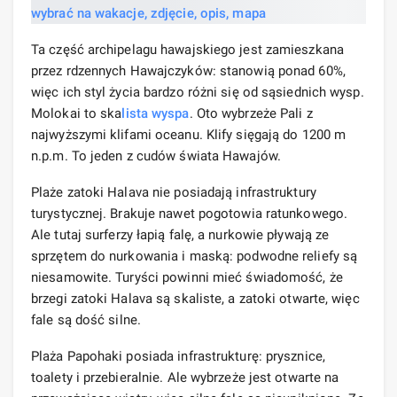
Ta część archipelagu hawajskiego jest zamieszkana
przez rdzennych Hawajczyków: stanowią ponad 60%,
więc ich styl życia bardzo różni się od sąsiednich wysp.
Molokai to ska
lista
wyspa
. Oto wybrzeże Pali z
najwyższymi klifami oceanu. Klify sięgają do 1200 m
n.p.m. To jeden z cudów świata Hawajów.
Plaże zatoki Halava nie posiadają infrastruktury
turystycznej. Brakuje nawet pogotowia ratunkowego.
Ale tutaj surferzy łapią falę, a nurkowie pływają ze
sprzętem do nurkowania i maską: podwodne reliefy są
niesamowite. Turyści powinni mieć świadomość, że
brzegi zatoki Halava są skaliste, a zatoki otwarte, więc
fale są dość silne.
Plaża Papohaki posiada infrastrukturę: prysznice,
toalety i przebieralnie. Ale wybrzeże jest otwarte na