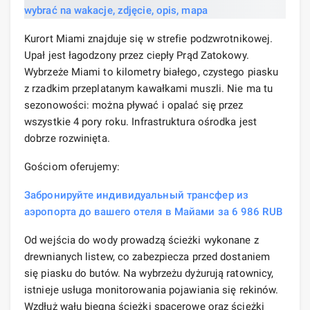
Kurort Miami znajduje się w strefie podzwrotnikowej.
Upał jest łagodzony przez ciepły Prąd Zatokowy.
Wybrzeże Miami to kilometry białego, czystego piasku
z rzadkim przeplatanym kawałkami muszli. Nie ma tu
sezonowości: można pływać i opalać się przez
wszystkie 4 pory roku. Infrastruktura ośrodka jest
dobrze rozwinięta.
Gościom oferujemy:
Забронируйте индивидуальный трансфер из
аэропорта до вашего отеля в Майами за 6 986 RUB
Od wejścia do wody prowadzą ścieżki wykonane z
drewnianych listew, co zabezpiecza przed dostaniem
się piasku do butów. Na wybrzeżu dyżurują ratownicy,
istnieje usługa monitorowania pojawiania się rekinów.
Wzdłuż wału biegną ścieżki spacerowe oraz ścieżki