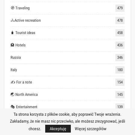
🧭 Traveling
479
🚴Active recreation
478
🧳 Tourist ideas
458
🏨 Hotels
436
Russia
346
Italy
180
✍ For a note
154
🌏 North America
145
🎭 Entertainment
139
Ta strona korzysta z plików cookie, aby poprawić Twoje wrażenia.
Turkey
134
Zakładamy, że nie masz nic przeciwko, ale możesz zrezygnować, jeśli
chcesz.
Akceptuję
Więcej szczegółów
🏝 Vacation ideas
128