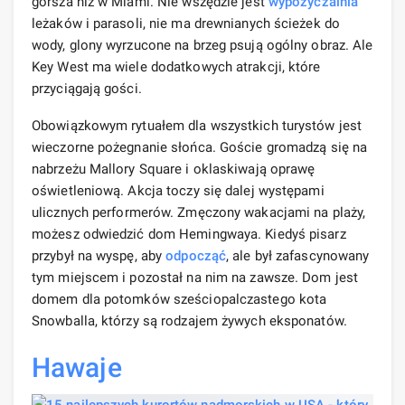
gorsza niż w Miami. Nie wszędzie jest
wypożyczalnia
leżaków i parasoli, nie ma drewnianych ścieżek do
wody, glony wyrzucone na brzeg psują ogólny obraz. Ale
Key West ma wiele dodatkowych atrakcji, które
przyciągają gości.
Obowiązkowym rytuałem dla wszystkich turystów jest
wieczorne pożegnanie słońca. Goście gromadzą się na
nabrzeżu Mallory Square i oklaskiwają oprawę
oświetleniową. Akcja toczy się dalej występami
ulicznych performerów. Zmęczony wakacjami na plaży,
możesz odwiedzić dom Hemingwaya. Kiedyś pisarz
przybył na wyspę, aby
odpocząć
, ale był zafascynowany
tym miejscem i pozostał na nim na zawsze. Dom jest
domem dla potomków sześciopalczastego kota
Snowballa, którzy są rodzajem żywych eksponatów.
Hawaje