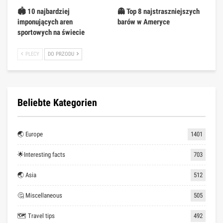
🏟️ 10 najbardziej
👻 Top 8 najstraszniejszych
imponujących aren
barów w Ameryce
sportowych na świecie
PLECY
DO PRZODU
Beliebte Kategorien
🌏 Europe
1401
🌟Interesting facts
703
🌏 Asia
512
🤔 Miscellaneous
505
🗺 Travel tips
492