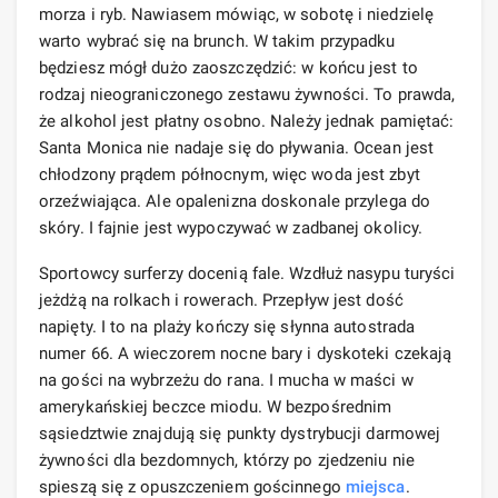
morza i ryb. Nawiasem mówiąc, w sobotę i niedzielę
warto wybrać się na brunch. W takim przypadku
będziesz mógł dużo zaoszczędzić: w końcu jest to
rodzaj nieograniczonego zestawu żywności. To prawda,
że ​​alkohol jest płatny osobno. Należy jednak pamiętać:
Santa Monica nie nadaje się do pływania. Ocean jest
chłodzony prądem północnym, więc woda jest zbyt
orzeźwiająca. Ale opalenizna doskonale przylega do
skóry. I fajnie jest wypoczywać w zadbanej okolicy.
Sportowcy surferzy docenią fale. Wzdłuż nasypu turyści
jeżdżą na rolkach i rowerach. Przepływ jest dość
napięty. I to na plaży kończy się słynna autostrada
numer 66. A wieczorem nocne bary i dyskoteki czekają
na gości na wybrzeżu do rana. I mucha w maści w
amerykańskiej beczce miodu. W bezpośrednim
sąsiedztwie znajdują się punkty dystrybucji darmowej
żywności dla bezdomnych, którzy po zjedzeniu nie
spieszą się z opuszczeniem gościnnego
miejsca
.