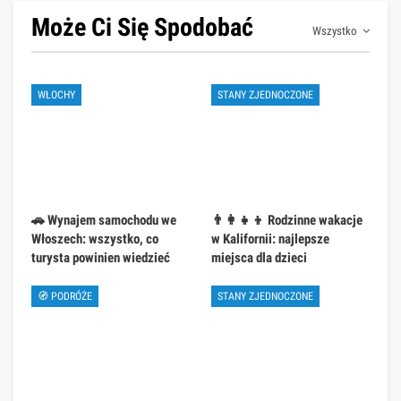
Może Ci Się Spodobać
Wszystko
WŁOCHY
STANY ZJEDNOCZONE
🚗 Wynajem samochodu we
👨‍👩‍👧‍👦 Rodzinne wakacje
Włoszech: wszystko, co
w Kalifornii: najlepsze
turysta powinien wiedzieć
miejsca dla dzieci
🧭 PODRÓŻE
STANY ZJEDNOCZONE