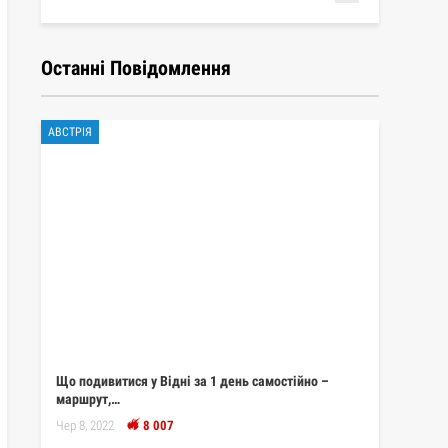
Останні Повідомлення
АВСТРІЯ
Що подивитися у Відні за 1 день самостійно –
маршрут,…
Чер 8, 2022
8 007