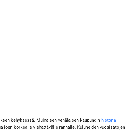
uksen kehyksessä. Muinaisen venäläisen kaupungin
historia
olga-joen korkealle viehättävälle rannalle. Kuluneiden vuosisatojen