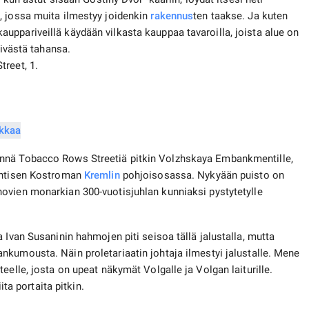
, jossa muita ilmestyy joidenkin
rakennus
ten taakse. Ja kuten
ppariveillä käydään vilkasta kauppaa tavaroilla, joista alue on
äivästä tahansa.
reet, 1.
ennä Tobacco Rows Streetiä pitkin Volzhskaya Embankmentille,
 entisen Kostroman
Kremlin
pohjoisosassa. Nykyään puisto on
ovien monarkian 300-vuotisjuhlan kunniaksi pystytetylle
 Ivan Susaninin hahmojen piti seisoa tällä jalustalla, mutta
nkumousta. Näin proletariaatin johtaja ilmestyi jalustalle. Mene
eelle, josta on upeat näkymät Volgalle ja Volgan laiturille.
ita portaita pitkin.