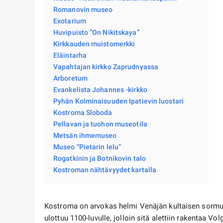
Romanovin museo
Exotarium
Huvipuisto ”On Nikitskaya”
Kirkkauden muistomerkki
Eläintarha
Vapahtajan kirkko Zaprudnyassa
Arboretum
Evankelista Johannes -kirkko
Pyhän Kolminaisuuden Ipatievin luostari
Kostroma Sloboda
Pellavan ja tuohon museotila
Metsän ihmemuseo
Museo ”Pietarin lelu”
Rogatkinin ja Botnikovin talo
Kostroman nähtävyydet kartalla
Kostroma on arvokas helmi Venäjän kultaisen sorm
ulottuu 1100-luvulle, jolloin sitä alettiin rakentaa V