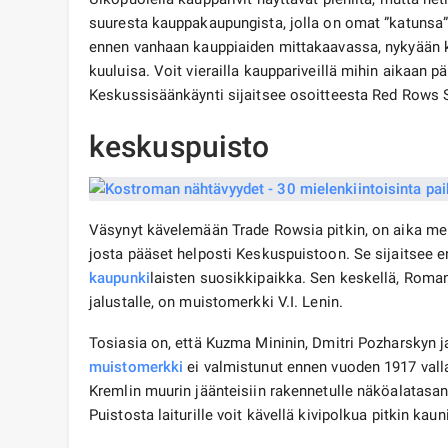
suuresta kauppakaupungista, jolla on omat ”katunsa”
ennen vanhaan kauppiaiden mittakaavassa, nykyään kau
kuuluisa. Voit vierailla kauppariveillä mihin aikaan p
Keskussisäänkäynti sijaitsee osoitteesta Red Rows St
keskuspuisto
Väsynyt kävelemään Trade Rowsia pitkin, on aika m
josta pääset helposti Keskuspuistoon. Se sijaitsee
kaupunki
laisten suosikkipaikka. Sen keskellä, Roman
jalustalle, on muistomerkki V.I. Lenin.
Tosiasia on, että Kuzma Mininin, Dmitri Pozharskyn ja
muistomerkki
ei valmistunut ennen vuoden 1917 valla
Kremlin muurin jäänteisiin rakennetulle näköalatasant
Puistosta laiturille voit kävellä kivipolkua pitkin kauni