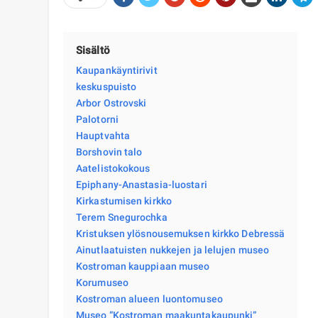
Sisältö
Kaupankäyntirivit
keskuspuisto
Arbor Ostrovski
Palotorni
Hauptvahta
Borshovin talo
Aatelistokokous
Epiphany-Anastasia-luostari
Kirkastumisen kirkko
Terem Snegurochka
Kristuksen ylösnousemuksen kirkko Debressä
Ainutlaatuisten nukkejen ja lelujen museo
Kostroman kauppiaan museo
Korumuseo
Kostroman alueen luontomuseo
Museo ”Kostroman maakuntakaupunki”