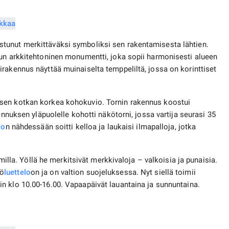
tunut merkittäväksi symboliksi sen rakentamisesta lähtien.
lun arkkitehtoninen monumentti, joka sopii harmonisesti alueen
akennus näyttää muinaiselta temppeliltä, ​​jossa on korinttiset
sen kotkan korkea kohokuvio. Tornin rakennus koostui
ennuksen yläpuolelle kohotti näkötorni, jossa vartija seurasi 35
lo
n nähdessään soitti kelloa ja laukaisi ilmapalloja, jotka
amilla. Yöllä he merkitsivät merkkivaloja – valkoisia ja punaisia.
tö
luettelo
on ja on valtion suojeluksessa. Nyt siellä toimii
in klo 10.00-16.00. Vapaapäivät lauantaina ja sunnuntaina.