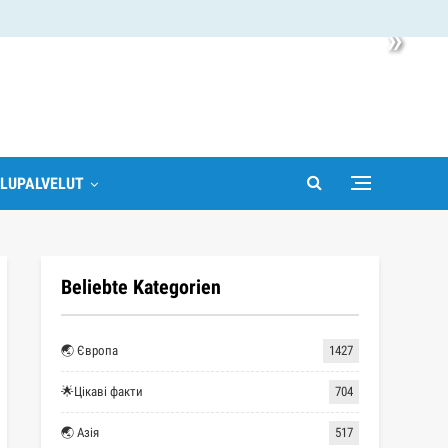
»
LUPALVELUT
Beliebte Kategorien
🌏 Європа
1427
🌟Цікаві факти
704
🌏 Азія
517