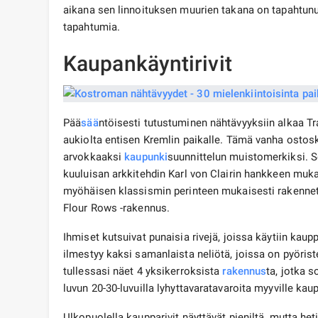
aikana sen linnoituksen muurien takana on tapahtun
tapahtumia.
Kaupankäyntirivit
Pää
sää
ntöisesti tutustuminen nähtävyyksiin alkaa Tr
aukiolta entisen Kremlin paikalle. Tämä vanha ostos
arvokkaaksi
kaupunki
suunnittelun muistomerkiksi. S
kuuluisan arkkitehdin Karl von Clairin hankkeen muk
myöhäisen klassismin perinteen mukaisesti rakennett
Flour Rows -rakennus.
Ihmiset kutsuivat punaisia ​​rivejä, joissa käytiin kaup
ilmestyy kaksi samanlaista neliötä, joissa on pyöristet
tullessasi näet 4 yksikerroksista
rakennus
ta, jotka 
luvun 20-30-luvuilla lyhyttavaratavaroita myyville kaup
Ulkopuolella kaupparivit näyttävät pieniltä, ​​mutta het