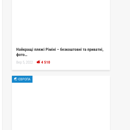
Найкращі пляжі Ріміні – безкоштовні та приватні,
фото…
Вер 5, 2022
4 510
🌏 ЄВРОПА