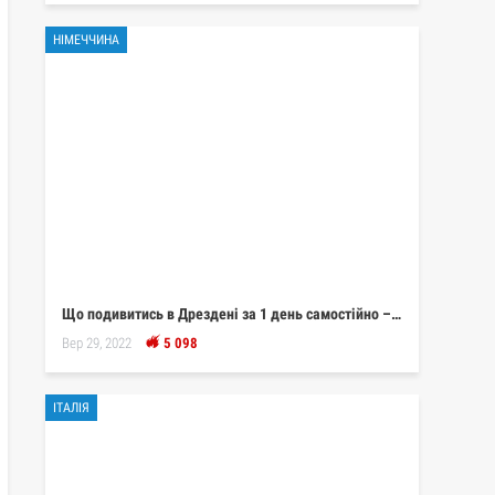
НІМЕЧЧИНА
Що подивитись в Дрездені за 1 день самостійно –…
Вер 29, 2022
5 098
ІТАЛІЯ