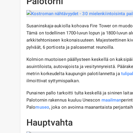
Palotorni
Susaninskaja-aukiolla kohoava Fire Tower on muodos
Tämä on todellinen 1700-luvun lopun ja 1800-luvun a
arkkitehtoniseen kokonaisuuteen. Majesteettinen kivir
pylväät, 6 portiosta ja paloasemat reunoilla.
Kolmion muotoisen päällysteen keskellä on kaksipäi
asuintiloista, autovajoista ja vesitynnyreistä. Päärak
metrin korkeudelta kaupungin palotilannetta ja
tulipa
ilmoittivat syttymispaikan.
Punainen pallo tarkoitti tulta keskellä ja sininen lait
Palotornin rakennus kuuluu Unescon
maailman
perin
Palo
museo
, joka on avoinna maanantaista perjantaih
Hauptvahta