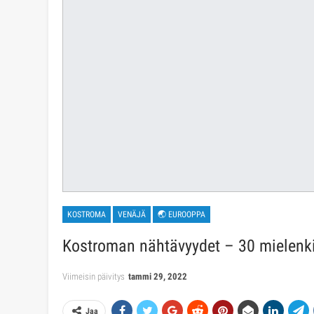
KOSTROMA
VENÄJÄ
🌏 EUROOPPA
Kostroman nähtävyydet – 30 mielenki
Viimeisin päivitys
tammi 29, 2022
Jaa