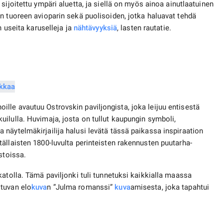
sijoitettu ympäri aluetta, ja siellä on myös ainoa ainutlaatuinen
n tuoreen avioparin sekä puolisoiden, jotka haluavat tehdä
n useita karuselleja ja
nähtävyyksiä
, lasten rautatie.
lle avautuu Ostrovskin paviljongista, joka leijuu entisestä
ilulla. Huvimaja, josta on tullut kaupungin symboli,
näytelmäkirjailija halusi levätä tässä paikassa inspiraation
ällaisten 1800-luvulta perinteisten rakennusten puutarha-
stoissa.
atolla. Tämä paviljonki tuli tunnetuksi kaikkialla maassa
tuvan elo
kuva
n ”Julma romanssi”
kuva
amisesta, joka tapahtui