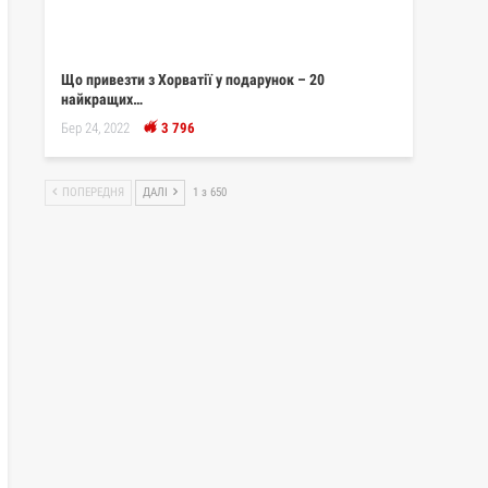
Що привезти з Хорватії у подарунок – 20
найкращих…
Бер 24, 2022
3 796
ПОПЕРЕДНЯ
ДАЛІ
1 з 650