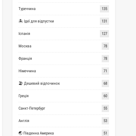
Туреччина
135
🏝 Ідеї для відпустки
131
Іспанія
127
Москва
78
Франція
78
Німеччина
71
🏖 Дешевий відпочинок
68
Греція
60
Санкт-Петербург
55
Англія
53
🌏 Південна Америка
51