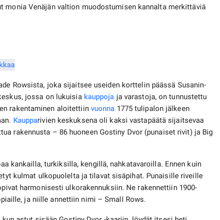
ut monia Venäjän valtion muodostumisen kannalta merkittäviä
ade Rowsista, joka sijaitsee useiden korttelin päässä Susanin-
keskus, jossa on lukuisia
kauppoja
ja varastoja, on tunnustettu
en rakentaminen aloitettiin
vuonna
1775 tulipalon jälkeen
aan.
Kauppa
rivien keskuksena oli kaksi vastapäätä sijaitsevaa
ua rakennusta – 86 huoneen Gostiny Dvor (punaiset rivit) ja Big
paa kankailla, turkiksilla, kengillä, nahkatavaroilla. Ennen kuin
yt kulmat ulkopuolelta ja tilavat sisäpihat. Punaisille riveille
sopivat harmonisesti ulkorakennuksiin. Ne rakennettiin 1900-
piaille, ja niille annettiin nimi – Small Rows.
i kun astut sisään Gostiny Dvor -kaariin, löydät itsesi heti