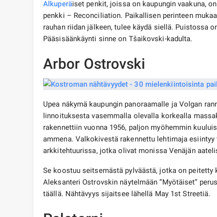
Alkuperä
iset penkit, joissa on kaupungin vaakuna, on 
penkki – Reconciliation. Paikallisen perinteen mukaa
rauhan riidan jälkeen, tulee käydä siellä. Puistossa o
Pääsisäänkäynti sinne on Tšaikovski-kadulta.
Arbor Ostrovski
Upea näkymä kaupungin panoraamalle ja Volgan rannoi
linnoituksesta vasemmalla olevalla korkealla massaku
rakennettiin vuonna 1956, paljon myöhemmin kuuluisa 
ammena. Valkokivestä rakennettu lehtimaja esiintyy t
arkkitehtuurissa, jotka olivat monissa Venäjän aateli
Se koostuu seitsemästä pylväästä, jotka on peitetty k
Aleksanteri Ostrovskin näytelmään ”Myötäiset” perus
täällä. Nähtävyys sijaitsee lähellä May 1st Streetiä.