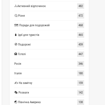
🚴Активний відпочинок
482
🤔 Різне
472
🗺 Поради для подорожей
468
🧳 Ідеї для туристів
465
🧭 Подорожі
459
🏨 Готелі
447
Росія
346
Італія
180
✍ На замітку
159
🎭 Розваги
142
🌏 Північна Америка
138