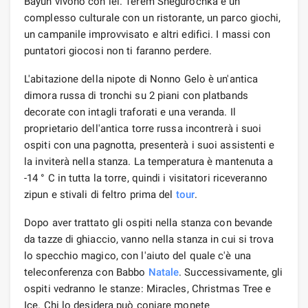
Bayun vivono con lei. Terem Snegurochka è un
complesso culturale con un ristorante, un parco giochi,
un campanile improvvisato e altri edifici. I massi con
puntatori giocosi non ti faranno perdere.
L'abitazione della nipote di Nonno Gelo è un'antica
dimora russa di tronchi su 2 piani con platbands
decorate con intagli traforati e una veranda. Il
proprietario dell'antica torre russa incontrerà i suoi
ospiti con una pagnotta, presenterà i suoi assistenti e
la inviterà nella stanza. La temperatura è mantenuta a
-14 ° C in tutta la torre, quindi i visitatori riceveranno
zipun e stivali di feltro prima del
tour
.
Dopo aver trattato gli ospiti nella stanza con bevande
da tazze di ghiaccio, vanno nella stanza in cui si trova
lo specchio magico, con l'aiuto del quale c'è una
teleconferenza con Babbo
Natale
. Successivamente, gli
ospiti vedranno le stanze: Miracles, Christmas Tree e
Ice. Chi lo desidera può coniare monete