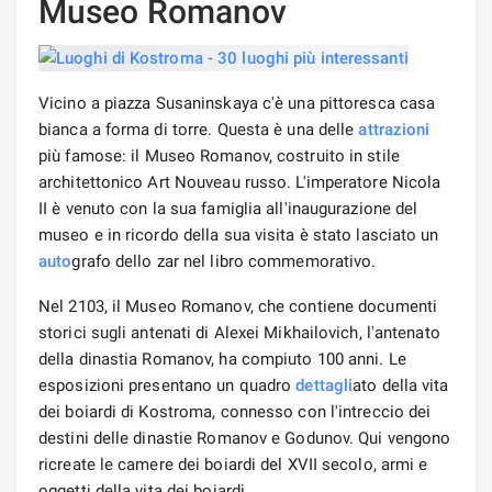
Museo Romanov
Vicino a piazza Susaninskaya c'è una pittoresca casa
bianca a forma di torre. Questa è una delle
attrazioni
più famose: il Museo Romanov, costruito in stile
architettonico Art Nouveau russo. L'imperatore Nicola
II è venuto con la sua famiglia all'inaugurazione del
museo e in ricordo della sua visita è stato lasciato un
auto
grafo dello zar nel libro commemorativo.
Nel 2103, il Museo Romanov, che contiene documenti
storici sugli antenati di Alexei Mikhailovich, l'antenato
della dinastia Romanov, ha compiuto 100 anni. Le
esposizioni presentano un quadro
dettagli
ato della vita
dei boiardi di Kostroma, connesso con l'intreccio dei
destini delle dinastie Romanov e Godunov. Qui vengono
ricreate le camere dei boiardi del XVII secolo, armi e
oggetti della vita dei boiardi.