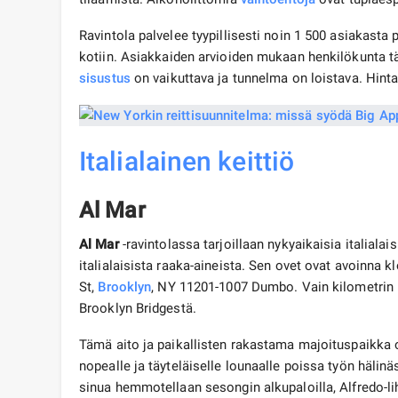
Ravintola palvelee tyypillisesti noin 1 500 asiakasta 
kotiin. Asiakkaiden arvioiden mukaan henkilökunta t
sisustus
on vaikuttava ja tunnelma on loistava. Hinta 
Italialainen keittiö
Al Mar
Al Mar
-ravintolassa tarjoillaan nykyaikaisia ​​italialai
italialaisista raaka-aineista. Sen ovet ovat avoinna k
St,
Brooklyn
, NY 11201-1007 Dumbo. Vain kilometrin
Brooklyn Bridgestä.
Tämä aito ja paikallisten rakastama majoituspaikka o
nopealle ja täyteläiselle lounaalle poissa työn hälinä
sinua hemmotellaan sesongin alkupaloilla, Alfredo-liha