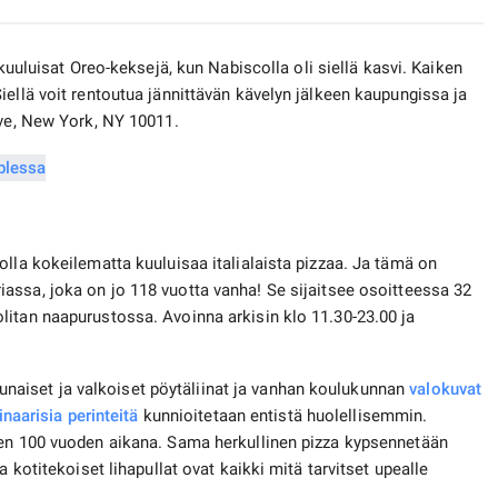
 kuuluisat Oreo-keksejä, kun Nabiscolla oli siellä kasvi. Kaiken
iellä voit rentoutua jännittävän kävelyn jälkeen kaupungissa ja
Ave, New York, NY 10011.
olla kokeilematta kuuluisaa italialaista pizzaa. Ja tämä on
ssa, joka on jo 118 vuotta vanha! Se sijaitsee osoitteessa 32
litan naapurustossa. Avoinna arkisin klo 11.30-23.00 ja
, punaiset ja valkoiset pöytäliinat ja vanhan koulukunnan
valokuvat
inaarisia perinteitä
kunnioitetaan entistä huolellisemmin.
sen 100 vuoden aikana. Sama herkullinen pizza kypsennetään
a kotitekoiset lihapullat ovat kaikki mitä tarvitset upealle