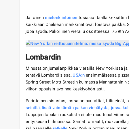
Ja toinen
mielenkiintoinen
tosiasia: täällä keksittiin
kaikkiaan Chelsean markkinat ovat loistava paikka. S
jopa syödä. Pakollinen vierailu osoitteessa: 75 9th 
Lombardin
Minusta on jumalanpilkkaa vierailla New Yorkissa ja 
tehtävä Lombardi'sissa
,
USA:n
ensimmäisessä pizzeria
Spring Street Mott Streetin kulmassa Manhattanin No
viikonloppuisin avoinna keskiyöhön asti.
Perinteinen sisustus, jossa on puulattiat, tiiliseinät
seinillä, lisää vain tämän paikan viehätystä, jossa
kul
Loppujen lopuksi ruokalista ei ole muuttunut viimei
erityisessä hiiliuunissa. Samat tomaatit, mozzarella j
kulinaariselle
retkelle
New Yorkin pizzan maailmaan.