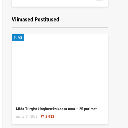
Viimased Postitused
TÜRGI
Mida Türgist kingituseks kaasa tuua – 25 parimat…
märts 21, 2022
2,082