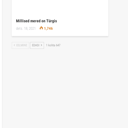
Millised mered on Türgis
dets. 18, 2021
1,746
EELMINE
EDASI
1 kohta 647