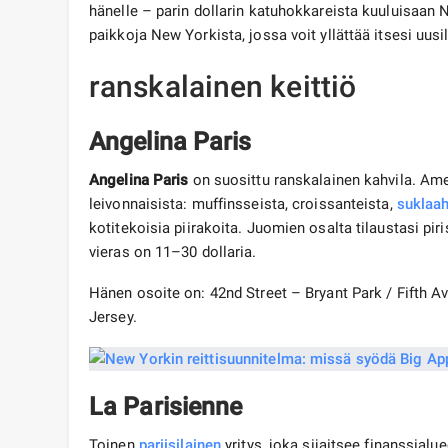
hänelle – parin dollarin katuhokkareista kuuluisaan
paikkoja New Yorkista, jossa voit yllättää itsesi uus
ranskalainen keittiö
Angelina Paris
Angelina Paris
on suosittu ranskalainen kahvila. Amer
leivonnaisista: muffinsseista, croissanteista,
suklaah
kotitekoisia piirakoita. Juomien osalta tilaustasi pi
vieras on 11–30 dollaria.
Hänen osoite on: 42nd Street – Bryant Park / Fifth
Jersey.
La Parisienne
Toinen
pariisilainen
yritys, joka sijaitsee finanssialu