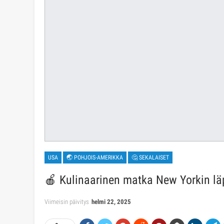
USA
🌏 POHJOIS-AMERIKKA
🤔 SEKALAISET
🍎 Kulinaarinen matka New Yorkin läp
Viimeisin päivitys
helmi 22, 2025