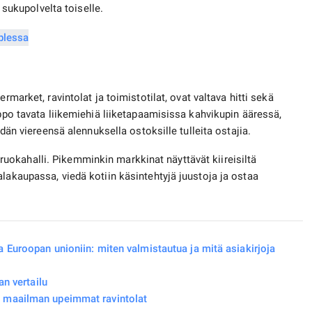
y sukupolvelta toiselle.
rmarket, ravintolat ja toimistotilat, ovat valtava hitti sekä
lppo tavata liikemiehiä liiketapaamisissa kahvikupin ääressä,
eidän viereensä alennuksella ostoksille tulleita ostajia.
okahalli. Pikemminkin markkinat näyttävät kiireisiltä
lakaupassa, viedä kotiin käsintehtyjä juustoja ja ostaa
 Euroopan unioniin: miten valmistautua ja mitä asiakirjoja
an vertailu
– maailman upeimmat ravintolat