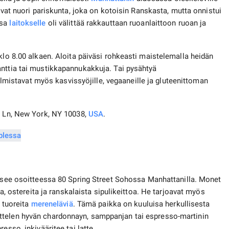
ovat nuori pariskunta, joka on kotoisin Ranskasta, mutta onnistui
nsa
laitokselle
oli välittää rakkauttaan ruoanlaittoon ruoan ja
klo 8.00 alkaen. Aloita päiväsi rohkeasti maistelemalla heidän
anttia tai mustikkapannukakkuja. Tai pysähtyä
almistavat myös kasvissyöjille, vegaaneille ja gluteenittoman
en Ln, New York, NY 10038,
USA
.
tsee osoitteessa 80 Spring Street Sohossa Manhattanilla. Monet
ta, ostereita ja ranskalaista sipulikeittoa. He tarjoavat myös
a tuoreita
mereneläviä
. Tämä paikka on kuuluisa herkullisesta
ttelen hyvän chardonnayn, samppanjan tai espresso-martinin
esso, inkivääritee tai latte.