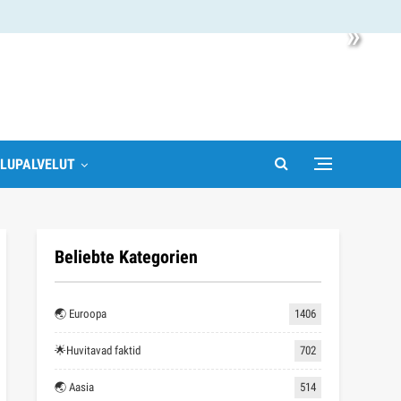
»
LUPALVELUT
Beliebte Kategorien
🌏 Euroopa
1406
🌟Huvitavad faktid
702
🌏 Aasia
514