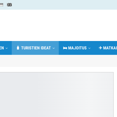
EN
🧳 TURISTIEN IDEAT
🛌 MAJOITUS
✈ MATKAI