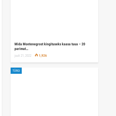
Mida Montenegrost kingituseks kaasa tuua – 20
parimat…
juuli 21, 2022
1,926
TÜRGI