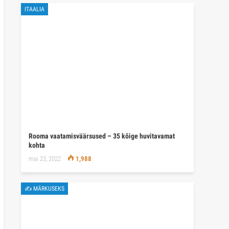
ITAALIA
Rooma vaatamisväärsused – 35 kõige huvitavamat
kohta
mai 23, 2022
1,988
✍ MÄRKUSEKS