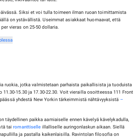
päivässä. Siksi et voi tulla toimeen ilman ruoan toimittamista
äällä on ystävällistä. Useimmat asiakkaat huomaavat, että
per vieras on 25-50 dollaria.
sia ​​ruokia, jotka valmistetaan parhaista paikallisista ja tuoduista
lo 11.30-15.30 ja 17.30-22.30. Voit vierailla osoitteessa 111 Front
 päässä yhdestä New Yorkin tärkeimmistä nähtävyyksistä
–
n täydellinen paikka aamiaiselle ennen kävelyä kävelykadulla,
stä tai
romanttiselle
illalliselle auringonlaskun aikaan. Siellä
pullilla ja pastalla kaikenlaisilla. Ravintolan filosofia on