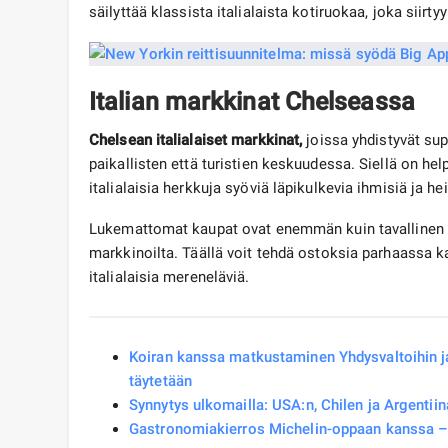
säilyttää klassista italialaista kotiruokaa, joka siirty
Italian markkinat Chelseassa
Chelsean italialaiset markkinat,
joissa yhdistyvät supe
paikallisten että turistien keskuudessa. Siellä on he
italialaisia ​​herkkuja syöviä läpikulkevia ihmisiä ja h
Lukemattomat kaupat ovat enemmän kuin tavallinen ru
markkinoilta. Täällä voit tehdä ostoksia parhaassa ka
italialaisia ​​mereneläviä.
Koiran kanssa matkustaminen Yhdysvaltoihin ja
täytetään
Synnytys ulkomailla: USA:n, Chilen ja Argentiin
Gastronomiakierros Michelin-oppaan kanssa 