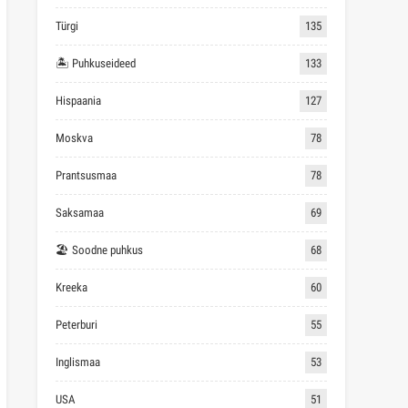
Türgi
135
🏝 Puhkuseideed
133
Hispaania
127
Moskva
78
Prantsusmaa
78
Saksamaa
69
🏖 Soodne puhkus
68
Kreeka
60
Peterburi
55
Inglismaa
53
USA
51