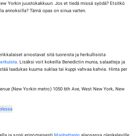
 New Yorkin juustokakkuun. Jos et tiedä missä syödä? Etsitkö
illa annoksilla? Tämä opas on sinua varten.
ikkalaiset arvostavat sitä tuoreista ja herkullisista
erkuista
. Lisäksi voit kokeilla Benedictin munia, salaatteja ja
ristää laadukas kuuma suklaa tai kuppi vahvaa kahvia. Hinta per
 Avenue (New Yorkin metro) 1050 6th Ave, West New York, New
eella ja sopii erinomaisesti
Manhattanin
alaosassa oleskeleville