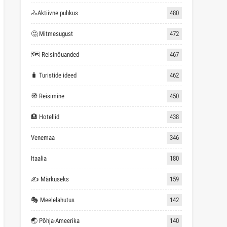
🚴Aktiivne puhkus
480
🤔 Mitmesugust
472
🗺 Reisinõuanded
467
🧳 Turistide ideed
462
🧭 Reisimine
450
🏨 Hotellid
438
Venemaa
346
Itaalia
180
✍ Märkuseks
159
🎭 Meelelahutus
142
🌏 Põhja-Ameerika
140