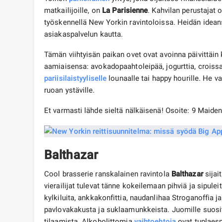
matkailijoille, on
La Parisienne
. Kahvilan perustajat 
työskennellä New Yorkin ravintoloissa. Heidän idea
asiakaspalvelun kautta.
Tämän viihtyisän paikan ovet ovat avoinna päivittäin 
aamiaisensa: avokadopaahtoleipää, jogurttia, croiss
pariisilaistyyliselle
lounaalle tai happy hourille. He v
ruoan ystäville.
Et varmasti lähde sieltä nälkäisenä! Osoite: 9 Maid
Balthazar
Cool brasserie ranskalainen ravintola
Balthazar
sijai
vierailijat tulevat tänne kokeilemaan pihviä ja sipulei
kylkiluita, ankkakonfittia, naudanlihaa Stroganoffia j
pavlovakakusta ja suklaamunkkeista. Juomille suosi
tilaamista. Alkoholittomia
vaihtoehtoja
ovat tuplaespr