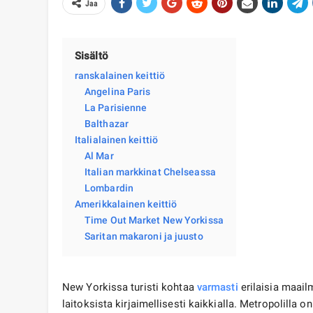
Jaa
Sisältö
ranskalainen keittiö
Angelina Paris
La Parisienne
Balthazar
Italialainen keittiö
Al Mar
Italian markkinat Chelseassa
Lombardin
Amerikkalainen keittiö
Time Out Market New Yorkissa
Saritan makaroni ja juusto
New Yorkissa turisti kohtaa
varmasti
erilaisia ​​maai
laitoksista kirjaimellisesti kaikkialla. Metropolilla on