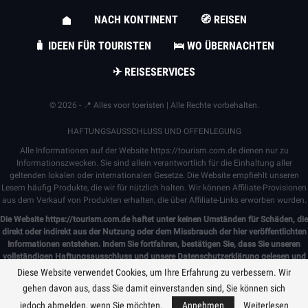
NACH KONTINENT
🧭 REISEN
🧳 IDEEN FÜR TOURISTEN
🛌 WO ÜBERNACHTEN
✈ REISESERVICES
© 2026 - 📍 Alles voor toeristen | Alle Rechte vorbehalten.
HAFTUNGSAUSSCHLUSS UND OFFENLEGUNG
Alle Informationen auf der Website
https://tourism.com.de
dienen nur zu
Informationszwecken. Sie sind allein verantwortlich für die Einhaltung aller
geltenden lokalen oder internationalen Gesetze. Die Website empfiehlt unseren
Lesern häufig Produkte, die wir für nützlich halten. Wir können Affiliate-Provisionen
aus dem Verkauf von Produkten erhalten, die über Affiliate-Links erworben wurden.
Die Website
https://tourism.com.de
haftet unter keinen Umständen für Schäden, die
direkt oder indirekt aus der Nutzung oder dem Missbrauch der hier veröffentlichten
Informationen entstehen. Indem Sie fortfahren, bestätigen Sie, dass Sie unseren
vollständigen
Haftungsausschluss
und unsere
Datenschutzerklärung gelesen und
akzeptiert haben
.
Diese Website verwendet Cookies, um Ihre Erfahrung zu verbessern. Wir
gehen davon aus, dass Sie damit einverstanden sind, Sie können sich
jedoch abmelden, wenn Sie möchten.
Annehmen
Weiterlesen