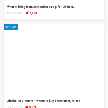
What to bring from Azerbaijan as a gift – 20 best…
Dec 18, 2022
7,653
VIETNAM
Alcohol in Vietnam – where to buy, assortment, prices
Jun 27, 2022
3,576