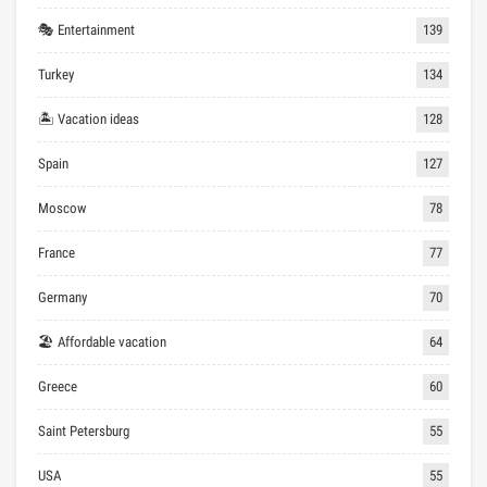
🎭 Entertainment
139
Turkey
134
🏝 Vacation ideas
128
Spain
127
Moscow
78
France
77
Germany
70
🏖 Affordable vacation
64
Greece
60
Saint Petersburg
55
USA
55