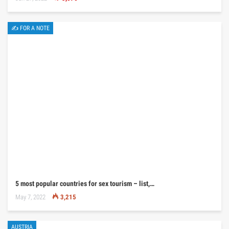
✍ FOR A NOTE
5 most popular countries for sex tourism – list,…
May 7, 2022
3,215
AUSTRIA