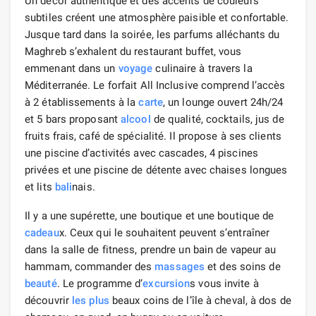
Un décor authentique et des accents de couleurs
subtiles créent une atmosphère paisible et confortable.
Jusque tard dans la soirée, les parfums alléchants du
Maghreb s’exhalent du restaurant buffet, vous
emmenant dans un
voyage
culinaire à travers la
Méditerranée. Le forfait All Inclusive comprend l’accès
à 2 établissements à la
carte
, un lounge ouvert 24h/24
et 5 bars proposant
alcool
de qualité, cocktails, jus de
fruits frais, café de spécialité. Il propose à ses clients
une piscine d’activités avec cascades, 4 piscines
privées et une piscine de détente avec chaises longues
et lits
bali
nais.
Il y a une supérette, une boutique et une boutique de
cadeau
x. Ceux qui le souhaitent peuvent s’entraîner
dans la salle de fitness, prendre un bain de vapeur au
hammam, commander des
massages
et des soins de
beauté
. Le programme d’
excursion
s vous invite à
découvrir
les plus
beaux coins de l’île à cheval, à dos de