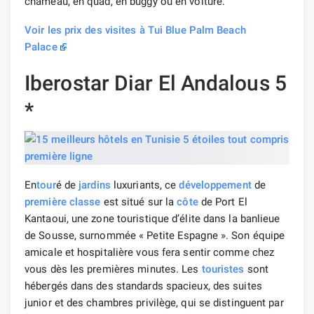
chameau, en quad, en buggy ou en voiture.
Voir les prix des visites à Tui Blue Palm Beach
Palace
Iberostar Diar El Andalous 5
*
En
tour
é de
jardins
luxuriants, ce
développement
de
première classe
est situé sur la
côte
de Port El
Kantaoui, une zone touristique d’élite dans la banlieue
de Sousse, surnommée « Petite Espagne ». Son équipe
amicale et hospitalière vous fera sentir comme chez
vous dès les premières minutes. Les
touristes
sont
hébergés dans des standards spacieux, des suites
junior et des chambres privilège, qui se distinguent par