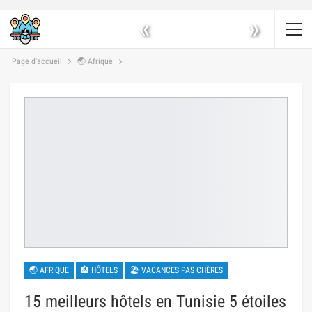
«
»
Page d'accueil
🌏 Afrique
🌏 AFRIQUE
🏨 HÔTELS
🏖 VACANCES PAS CHÈRES
15 meilleurs hôtels en Tunisie 5 étoiles