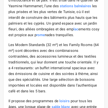
d’insouciance et de paix. Il est situé dans le quartier de
Yasmine Hammamet, l’une des
stations balnéaires
les
plus prisées et les plus vertes de Tunisie, où il est
interdit de construire des bâtiments plus hauts que les
palmiers et les cyprès. Un grand espace avec un jardin
fleuri, des allées ombragées et des emp
lac
ements cosy
est propice aux p
rome
nades tranquilles.
Les Modern Standards (32 m²) et les Family Rooms (64
m²) sont décorées avec des combinaisons
contrastées, des accessoires lumineux et des textiles
traditionnels, qui leur donnent une touche orientale. Il y
a 4 restaurants: un buffet international spacieux avec
des émissions de cuisine et des soirées à thème, ainsi
que des spécialités. Une large sélection de boissons
importées et locales est disponible dans l’authentique
café et dans les 5 bars.
Il propose des programmes de
loisirs
pour tous les
âges, une longue plage de
sable blanc
avec une entrée