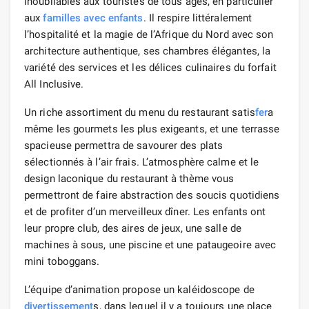
inoubliables aux touristes de tous âges, en particulier
aux
familles avec enfants
. Il respire littéralement
l’hospitalité et la magie de l’Afrique du Nord avec son
architecture authentique, ses chambres élégantes, la
variété des services et les délices culinaires du forfait
All Inclusive.
Un riche assortiment du menu du restaurant satis
fer
a
même les gourmets les plus exigeants, et une terrasse
spacieuse permettra de savourer des plats
sélectionnés à l’air frais. L’atmosphère calme et le
design laconique du restaurant à thème vous
permettront de faire abstraction des soucis quotidiens
et de profiter d’un merveilleux dîner. Les enfants ont
leur propre club, des aires de jeux, une salle de
machines à sous, une piscine et une pataugeoire avec
mini toboggans.
L’équipe d’animation propose un kaléidoscope de
divertissement
s, dans lequel il y a toujours une place