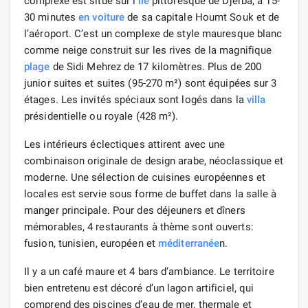
complexe est situé sur l’
île
pittoresque de Djerba, à 15-
30 minutes
en voiture
de sa capitale Houmt Souk et de
l’aéroport. C’est un complexe de style mauresque blanc
comme neige construit sur les rives de la magnifique
plage
de Sidi Mehrez de 17 kilomètres. Plus de 200
junior suites et suites (95-270 m²) sont équipées sur 3
étages. Les invités spéciaux sont logés dans la
villa
présidentielle ou royale (428 m²).
Les intérieurs éclectiques attirent avec une
combinaison originale de design arabe, néoclassique et
moderne. Une sélection de cuisines européennes et
locales est servie sous forme de buffet dans la salle à
manger principale. Pour des déjeuners et dîners
mémorables, 4 restaurants à thème sont ouverts:
fusion, tunisien, européen et
méditerranée
n.
Il y a un café maure et 4 bars d’ambiance. Le territoire
bien entretenu est décoré d’un lagon artificiel, qui
comprend des piscines d’eau de mer, thermale et