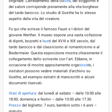
originale. L'arredamento della cu
cina
, del soggiorno e
dei saloni corrisponde pienamente alla vita borghese
del tardo barocco. Lo studio di Goethe ha lo stesso
aspetto della vita del creatore.
Fu qui che scrisse il famoso Faust e I dolori del
giovane Werther. Il museo espone una vasta collezione
di dipinti, bozzetti e
bus
ti del XVIII e XIX secolo, dal
tardo barocco e dal classicismo al romanticismo e al
Biedermeier. Questa esposizione mostra chiaramente il
collegamento dello scrivente con l'art. Ebbene, in
occasione di mostre appositamente orga
nizza
te, i
visitatori possono vedere materiali d'archivio su
Goethe, ad esempio estratti di manoscritti e alcuni
documenti riservati.
Orari di apertura
: dal lunedì al sabato – dalle 10:00 alle
18:00, domenica e festivi – dalle 10:00 alle 17:30.
Prezzo
del biglietto: 7 euro, bambini sotto i 6 anni –
gratuito.