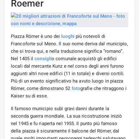
Roemer
Piazza Römer è uno dei
luoghi
più notevoli di
Francoforte sul Meno. Il suo nome deriva dal municipio,
che si trova qui, e nella traduzione significa “romano”.
Nel 1405 il
consigli
o comunale acquistò gli edifici
locali dal mercante Kunz e nel corso degli anni furono
aggiunti altri nove edifici (11 in totale) e diversi cortili.
Più di un evento significativo ha avuto luogo in piazza
Römer, come dimostrano 52
foto
grafie che ritraggono i
Kaiser su di esse.
Il famoso municipio subì gravi danni durante la
seconda guerra mondiale. La sua ricostruzione iniziò
nel 1945 e fu riaperta nel 1955. Il punto più famoso
della piazza è sicuramente il balcone del Römer, dal
quale molti importanti personaggi tedeschi salutavano