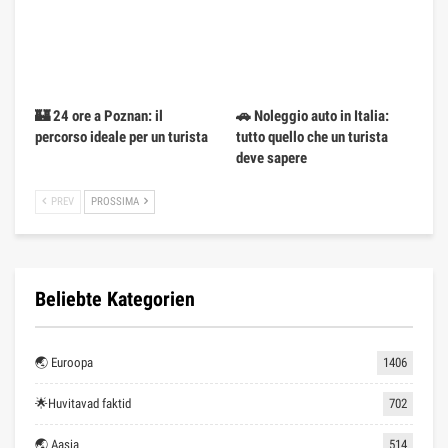
🏰 24 ore a Poznan: il
🚗 Noleggio auto in Italia:
percorso ideale per un turista
tutto quello che un turista
deve sapere
PREV
PROSSIMA
Beliebte Kategorien
🌏 Euroopa
1406
🌟Huvitavad faktid
702
🌏 Aasia
514