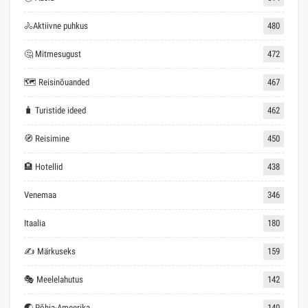
🚴Aktiivne puhkus
480
🤔 Mitmesugust
472
🗺 Reisinõuanded
467
🧳 Turistide ideed
462
🧭 Reisimine
450
🏨 Hotellid
438
Venemaa
346
Itaalia
180
✍ Märkuseks
159
🎭 Meelelahutus
142
🌏 Põhja-Ameerika
140