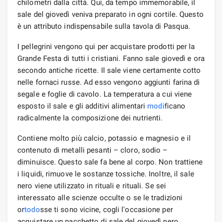
chilometri dalla città. Qui, da tempo immemorabile, il
sale del giovedì veniva preparato in ogni cortile. Questo
è un attributo indispensabile sulla tavola di Pasqua.
I pellegrini vengono qui per acquistare prodotti per la
Grande Festa di tutti i cristiani. Fanno sale giovedì e ora
secondo antiche ricette. Il sale viene certamente cotto
nelle fornaci russe. Ad esso vengono aggiunti farina di
segale e foglie di cavolo. La temperatura a cui viene
esposto il sale e gli additivi alimentari
modi
ficano
radicalmente la composizione dei nutrienti.
Contiene molto più calcio, potassio e magnesio e il
contenuto di metalli pesanti – cloro, sodio –
diminuisce. Questo sale fa bene al corpo. Non trattiene
i liquidi, rimuove le sostanze tossiche. Inoltre, il sale
nero viene utilizzato in rituali e rituali. Se sei
interessato alle scienze occulte o se le tradizioni
or
todo
sse ti sono vicine, cogli l'occasione per
acquistare un pacchetto di sale del giovedì nero.