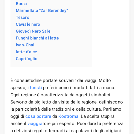
Borsa
Marmellata “Zar Berendey”
Tesoro
Caviale nero
Giovedì Nero Sale
Funghi bianchi al latte
Ivan-Chai
latte d'alce
Caprifoglio
È consuetudine portare souvenir dai viaggi. Molto
spesso, i
turisti
preferiscono i prodotti fatti a mano.
Ogni regione è caratterizzata da oggetti simbolici.
Servono da biglietto da visita della regione, definiscono
la particolarità delle tradizioni e della cultura. Parliamo
oggi di
cosa portare
da
Kostroma
. La scelta stupirà
anche il
viaggia
tore più esperto. Puoi dare la preferenza
a deliziosi regali o fermarti ai capolavori degli artigiani