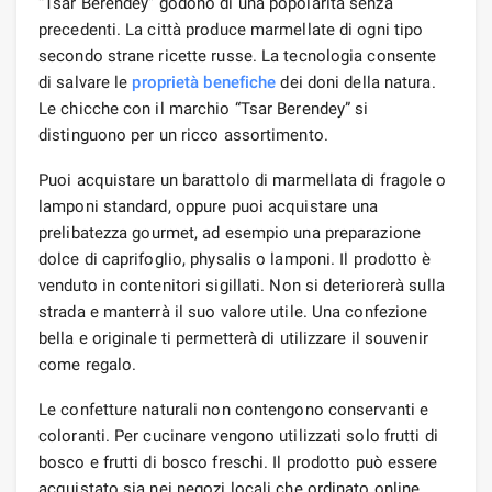
“Tsar Berendey” godono di una popolarità senza
precedenti. La città produce marmellate di ogni tipo
secondo strane ricette russe. La tecnologia consente
di salvare le
proprietà benefiche
dei doni della natura.
Le chicche con il marchio “Tsar Berendey” si
distinguono per un ricco assortimento.
Puoi acquistare un barattolo di marmellata di fragole o
lamponi standard, oppure puoi acquistare una
prelibatezza gourmet, ad esempio una preparazione
dolce di caprifoglio, physalis o lamponi. Il prodotto è
venduto in contenitori sigillati. Non si deteriorerà sulla
strada e manterrà il suo valore utile. Una confezione
bella e originale ti permetterà di utilizzare il souvenir
come regalo.
Le confetture naturali non contengono conservanti e
coloranti. Per cucinare vengono utilizzati solo frutti di
bosco e frutti di bosco freschi. Il prodotto può essere
acquistato sia nei negozi locali che ordinato online.