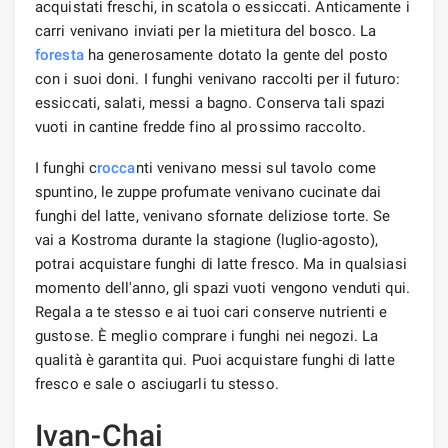
acquistati freschi, in scatola o essiccati. Anticamente i
carri venivano inviati per la mietitura del bosco. La
foresta
ha generosamente dotato la gente del posto
con i suoi doni. I funghi venivano raccolti per il futuro:
essiccati, salati, messi a bagno. Conserva tali spazi
vuoti in cantine fredde fino al prossimo raccolto.
I funghi c
rocca
nti venivano messi sul tavolo come
spuntino, le zuppe profumate venivano cucinate dai
funghi del latte, venivano sfornate deliziose torte. Se
vai a Kostroma durante la stagione (luglio-agosto),
potrai acquistare funghi di latte fresco. Ma in qualsiasi
momento dell'anno, gli spazi vuoti vengono venduti qui.
Regala a te stesso e ai tuoi cari conserve nutrienti e
gustose. È meglio comprare i funghi nei negozi. La
qualità è garantita qui. Puoi acquistare funghi di latte
fresco e sale o asciugarli tu stesso.
Ivan-Chai