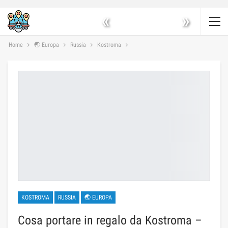
«
»
Home
🌏 Europa
Russia
Kostroma
KOSTROMA
RUSSIA
🌏 EUROPA
Cosa portare in regalo da Kostroma –