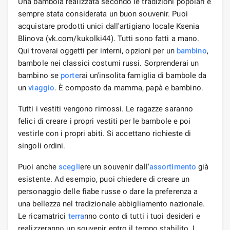
Una bambola realizzata secondo le tradizioni popolari è
sempre stata considerata un buon souvenir. Puoi
acquistare prodotti unici dall'artigiano locale Ksenia
Blinova (vk.com/kukolki44). Tutti sono fatti a mano.
Qui troverai oggetti per interni, opzioni per un
bambino
,
bambole nei classici costumi russi. Sorprenderai un
bambino se
porte
rai un'insolita famiglia di bambole da
un
viaggio
. È composto da mamma, papà e bambino.
Tutti i vestiti vengono rimossi. Le ragazze saranno
felici di creare i propri vestiti per le bambole e poi
vestirle con i propri abiti. Si accettano richieste di
singoli ordini.
Puoi anche
scegli
ere un souvenir dall'
assortimento
già
esistente. Ad esempio, puoi chiedere di creare un
personaggio delle fiabe russe o dare la preferenza a
una bellezza nel tradizionale abbigliamento nazionale.
Le ricamatrici
terra
nno conto di tutti i tuoi desideri e
realizzeranno un souvenir entro il tempo stabilito. I