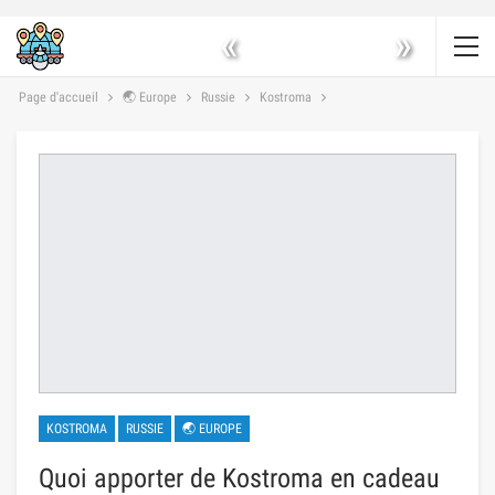
«
»
Page d'accueil
🌏 Europe
Russie
Kostroma
KOSTROMA
RUSSIE
🌏 EUROPE
Quoi apporter de Kostroma en cadeau