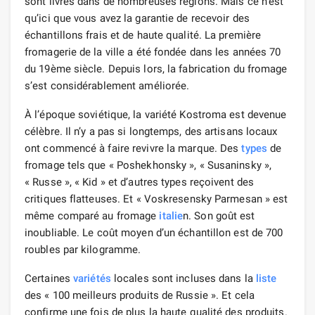
sont livrés dans de nombreuses régions. Mais ce n’est
qu’ici que vous avez la garantie de recevoir des
échantillons frais et de haute qualité. La première
fromagerie de la ville a été fondée dans les années 70
du 19ème siècle. Depuis lors, la fabrication du fromage
s’est considérablement améliorée.
À l’époque soviétique, la variété Kostroma est devenue
célèbre. Il n’y a pas si longtemps, des artisans locaux
ont commencé à faire revivre la marque. Des
types
de
fromage tels que « Poshekhonsky », « Susaninsky »,
« Russe », « Kid » et d’autres types reçoivent des
critiques flatteuses. Et « Voskresensky Parmesan » est
même comparé au fromage
italie
n. Son goût est
inoubliable. Le coût moyen d’un échantillon est de 700
roubles par kilogramme.
Certaines
variétés
locales sont incluses dans la
liste
des « 100 meilleurs produits de Russie ». Et cela
confirme une fois de plus la haute qualité des produits.