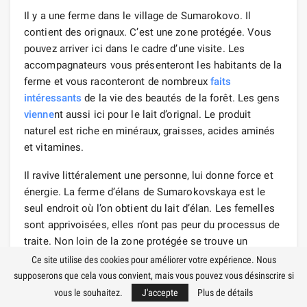
Il y a une ferme dans le village de Sumarokovo. Il
contient des orignaux. C’est une zone protégée. Vous
pouvez arriver ici dans le cadre d’une visite. Les
accompagnateurs vous présenteront les habitants de la
ferme et vous raconteront de nombreux
faits
intéressants
de la vie des beautés de la forêt. Les gens
vienne
nt aussi ici pour le lait d’orignal. Le produit
naturel est riche en minéraux, graisses, acides aminés
et vitamines.
Il ravive littéralement une personne, lui donne force et
énergie. La ferme d’élans de Sumarokovskaya est le
seul endroit où l’on obtient du lait d’élan. Les femelles
sont apprivoisées, elles n’ont pas peur du processus de
traite. Non loin de la zone protégée se trouve un
sanatorium. Depuis de nombreuses années, la
station
Ce site utilise des cookies pour améliorer votre expérience. Nous
thermale est alimentée en lait cicatrisant, saturé des
supposerons que cela vous convient, mais vous pouvez vous désinscrire si
micro-éléments les plus précieux.
vous le souhaitez.
J'accepte
Plus de détails