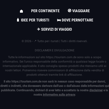
PER CONTINENTE
🧭 VIAGGIARE
🧳 IDEE PER TURISTI
🛌 DOVE PERNOTTARE
✈ SERVIZI DI VIAGGIO
© 2026 - 📍 Tutto per i turisti | Tutti i diritti riservati.
DISCLAIMER E DIVULGAZIONE
Tutte le informazioni sul sito
https://tourism.com.de
sono solo a scopo
informativo. Sei l'unico responsabile della conformità a qualsiasi legge locale o
internazionale applicabile. Il sito consiglia spesso prodotti che riteniamo utili ai
nostri lettori. Potremmo ricevere commissioni di affiliazione dalla vendita di
prodotti ottenuti tramite link di affiliazione.
Il sito
https://tourism.com.de
non sarà in nessun caso responsabile per danni,
diretti o indiretti, che dovessero derivare dall'uso o dall'abuso delle informazioni qui
pubblicate. Continuando, dichiari di aver letto e accettato la nostra
disclaimer
e la
nostra
Informativa sulla privacy
.