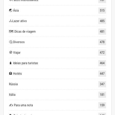
🌏 Ásia
515
🚴Lazer ativo
485
🗺 Dicas de viagem
481
🤔 Diversos
478
🧭 Viajar
472
🧳 Ideias para turistas
464
🏨 Hotéis
447
Rússia
347
Itália
181
✍ Para uma nota
159