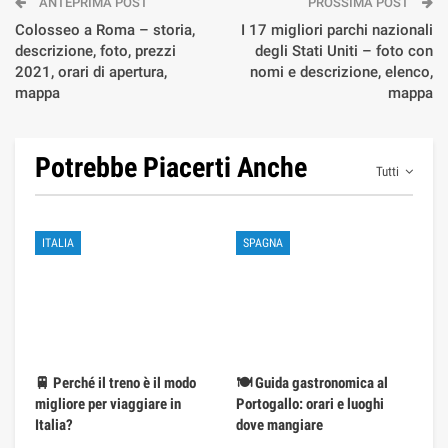
ANTEPRIMA POST
PROSSIMA POST
Colosseo a Roma – storia,
I 17 migliori parchi nazionali
descrizione, foto, prezzi
degli Stati Uniti – foto con
2021, orari di apertura,
nomi e descrizione, elenco,
mappa
mappa
Potrebbe Piacerti Anche
Tutti
ITALIA
SPAGNA
🚆 Perché il treno è il modo
🍽️ Guida gastronomica al
migliore per viaggiare in
Portogallo: orari e luoghi
Italia?
dove mangiare