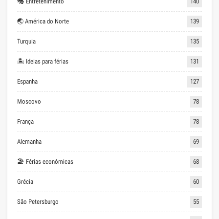
🎭 Entretenimento
140
🌏 América do Norte
139
Turquia
135
🏝 Ideias para férias
131
Espanha
127
Moscovo
78
França
78
Alemanha
69
🏖 Férias económicas
68
Grécia
60
São Petersburgo
55