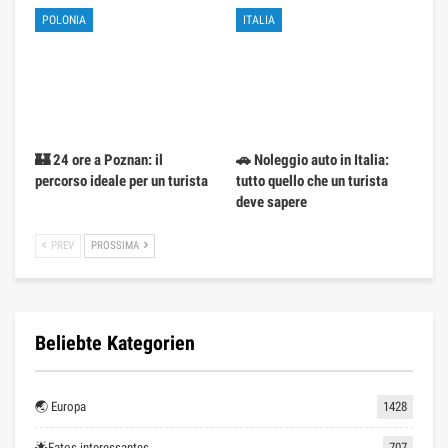
POLONIA
ITALIA
🏰 24 ore a Poznan: il
🚗 Noleggio auto in Italia:
percorso ideale per un turista
tutto quello che un turista
deve sapere
PREV
PROSSIMA
Beliebte Kategorien
🌏 Europa
1428
🌟Fatos interessantes
707