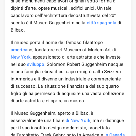
di sé monumenti-capolavori originali sotto forma di
dipinti d'arte, opere musicali, edifici unici. Un tale
capolavoro dell'architettura decostruttivista del 20°
secolo è il Museo Guggenheim nella
città spagnola
di
Bilbao.
Il museo porta il nome del famoso filantropo
america
no, fondatore del Museum of Modern Art di
New York
, appassionato di arte astratta e che investe
nel suo
sviluppo
. Solomon Robert Guggenheim nacque
in una famiglia ebrea il cui capo emigrò dalla Svizzera
in America e lì divenne un industriale e commerciante
di successo. La situazione finanziaria del suo quarto
figlio gli ha permesso di acquisire una vasta collezione
di arte astratta e di aprire un museo.
Il Museo Guggenheim, aperto a Bilbao, è
essenzialmente una filiale
di New York
, ma si distingue
per il suo insolito design modernista, progettato
dall'architetto Frank Gehry, noto in America e
in Canada