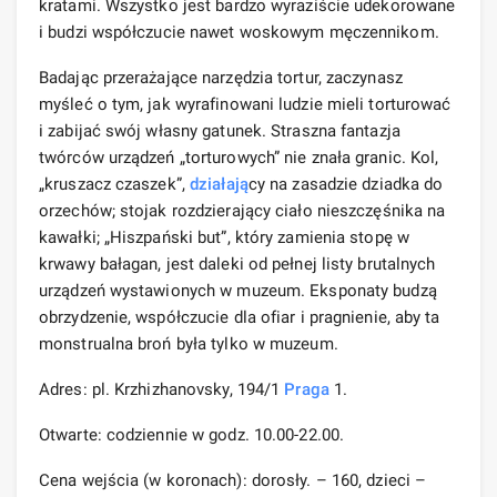
kratami. Wszystko jest bardzo wyraziście udekorowane
i budzi współczucie nawet woskowym męczennikom.
Badając przerażające narzędzia tortur, zaczynasz
myśleć o tym, jak wyrafinowani ludzie mieli torturować
i zabijać swój własny gatunek. Straszna fantazja
twórców urządzeń „torturowych” nie znała granic. Kol,
„kruszacz czaszek”,
działają
cy na zasadzie dziadka do
orzechów; stojak rozdzierający ciało nieszczęśnika na
kawałki; „Hiszpański but”, który zamienia stopę w
krwawy bałagan, jest daleki od pełnej listy brutalnych
urządzeń wystawionych w muzeum. Eksponaty budzą
obrzydzenie, współczucie dla ofiar i pragnienie, aby ta
monstrualna broń była tylko w muzeum.
Adres: pl. Krzhizhanovsky, 194/1
Praga
1.
Otwarte: codziennie w godz. 10.00-22.00.
Cena wejścia (w koronach): dorosły. – 160, dzieci –