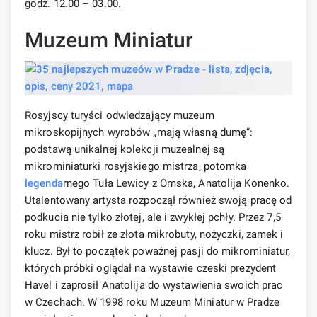
godz. 12.00 – 03.00.
Muzeum Miniatur
Rosyjscy turyści odwiedzający muzeum
mikroskopijnych wyrobów „mają własną dumę”:
podstawą unikalnej kolekcji muzealnej są
mikrominiaturki rosyjskiego mistrza, potomka
legenda
rnego Tuła Lewicy z Omska, Anatolija Konenko.
Utalentowany artysta rozpoczął również swoją pracę od
podkucia nie tylko złotej, ale i zwykłej pchły. Przez 7,5
roku mistrz robił ze złota mikrobuty, nożyczki, zamek i
klucz. Był to początek poważnej pasji do mikrominiatur,
których próbki oglądał na wystawie czeski prezydent
Havel i zaprosił Anatolija do wystawienia swoich prac
w Czechach. W 1998 roku Muzeum Miniatur w Pradze