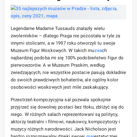
Legendarne Madame Tussauds znalazły wielu
zwolenników – dlatego Praga nie pozostała w tyle za
innymi stolicami, a w 1997 roku otworzyli tu swoje
Muzeum Figur Woskowych. W takich mu
zea
ch
najbardziej podoba mi się 100% podobieństwo figur do
pierwowzorów. A w Muzeum Praskim, według
zwiedzających, nie wszystkie postacie pasują dokładnie
do swoich prawdziwych bohaterów, ale ogólny kolor
osobowości woskowych jest mile zaskakujący.
Przestrzeń kompozycyjna sal pozwala spokojnie
przyjrzeć się dowolnej postaci bez tłoku, zbliżyć się do
niego. W różnych salach reprezentowani są politycy,
aktorzy teatralni i filmowi, naukowcy, kompozytorzy i
muzycy różnych narodowości. Jack Nicholson jest
bardzo rozpoznawalny dzięki swojej
maj
estatycznej