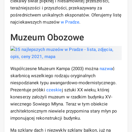
ciekawy świat pięknej i niesamowitej przeszłości,
teraźniejszości i przyszłości, przekazywany za
pośrednictwem unikalnych eksponatów. Oferujemy listę
najciekawszych muzeów
w Pradze
.
Muzeum Obozowe
Współczesne Muzeum Kampa (2003) można
nazwa
ć
skarbnicą wszelkiego rodzaju oryginalnych
niespodzianek typu awangardowo-modernistycznego.
Prezentuje próbki
czeskie
j sztuki XX wieku, której
koneserzy założyli muzeum w rzadkim budynku XV-
wiecznego Sowiego Młyna. Teraz w tym obiekcie
architektonicznym niewiele przypomina stary młyn po
imponującej rekonstrukcji budynku.
Ma szklany dach i niezwykły szklany balkon, już na