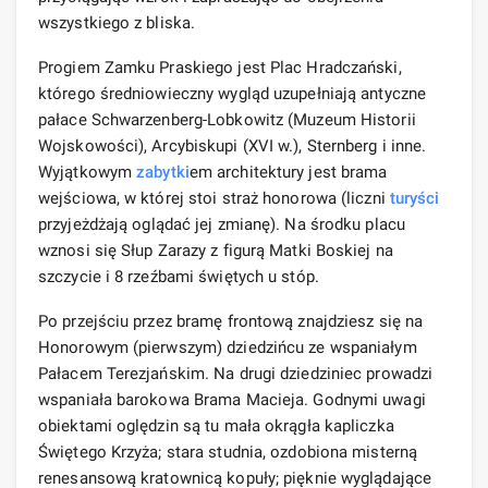
wszystkiego z bliska.
Progiem Zamku Praskiego jest Plac Hradczański,
którego średniowieczny wygląd uzupełniają antyczne
pałace Schwarzenberg-Lobkowitz (Muzeum Historii
Wojskowości), Arcybiskupi (XVI w.), Sternberg i inne.
Wyjątkowym
zabytki
em architektury jest brama
wejściowa, w której stoi straż honorowa (liczni
turyści
przyjeżdżają oglądać jej zmianę). Na środku placu
wznosi się Słup Zarazy z figurą Matki Boskiej na
szczycie i 8 rzeźbami świętych u stóp.
Po przejściu przez bramę frontową znajdziesz się na
Honorowym (pierwszym) dziedzińcu ze wspaniałym
Pałacem Terezjańskim. Na drugi dziedziniec prowadzi
wspaniała barokowa Brama Macieja. Godnymi uwagi
obiektami oględzin są tu mała okrągła kapliczka
Świętego Krzyża; stara studnia, ozdobiona misterną
renesansową kratownicą kopuły; pięknie wyglądające