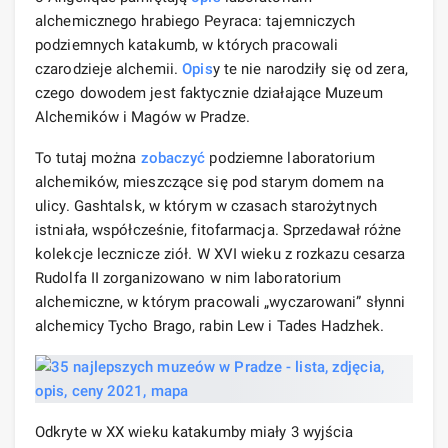
alchemicznego hrabiego Peyraca: tajemniczych
podziemnych katakumb, w których pracowali
czarodzieje alchemii.
Opis
y te nie narodziły się od zera,
czego dowodem jest faktycznie działające Muzeum
Alchemików i Magów w Pradze.
To tutaj można
zobaczyć
podziemne laboratorium
alchemików, mieszczące się pod starym domem na
ulicy. Gashtalsk, w którym w czasach starożytnych
istniała, współcześnie, fitofarmacja. Sprzedawał różne
kolekcje lecznicze ziół. W XVI wieku z rozkazu cesarza
Rudolfa II zorganizowano w nim laboratorium
alchemiczne, w którym pracowali „wyczarowani” słynni
alchemicy Tycho Brago, rabin Lew i Tades Hadzhek.
Odkryte w XX wieku katakumby miały 3 wyjścia