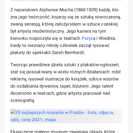
Z nazwiskiem Alphonse Mucha (1860-1839) każdy, kto
zna jego twórczość, kojarzy się ze sztuką nowoczesną,
zwaną secesją, której założycielem w sztuce czeskiej
był artysta modernistyczny. Jego kariera na tym
kierunku rozpoczęła się w teatrach
Paryż
a i Wiednia,
kiedy to nieznany młody człowiek zaczął rysować
plakaty do spektakli Sarah Bernhardt.
Tworząc prawdziwe dzieła sztuki z plakatów-ogłoszeń,
stał się poszukiwany w wielu różnych działaniach: robił
reklamy, rysował ilustracje do książek, szkice wzorów
do ozdabiania dywanów, tapet, biżuterii. Jego talent
doceniono w teatrach, gdzie artysta pracował nad
scenografią.
Ekspozycje małego muzeum zawierają obrazy, które