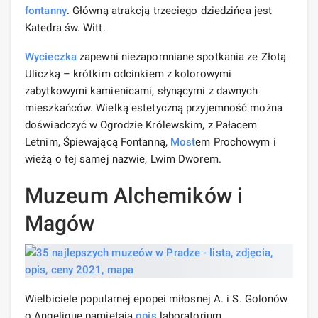
fontanny
. Główną atrakcją trzeciego dziedzińca jest
Katedra św. Witt.
Wycieczka
zapewni niezapomniane spotkania ze Złotą
Uliczką – krótkim odcinkiem z kolorowymi
zabytkowymi kamienicami, słynącymi z dawnych
mieszkańców. Wielką estetyczną przyjemność można
doświadczyć w Ogrodzie Królewskim, z Pałacem
Letnim, Śpiewającą Fontanną,
Most
em Prochowym i
wieżą o tej samej nazwie, Lwim Dworem.
Muzeum Alchemików i
Magów
Wielbiciele popularnej epopei miłosnej A. i S. Golonów
o Angelique pamiętają
opis
laboratorium