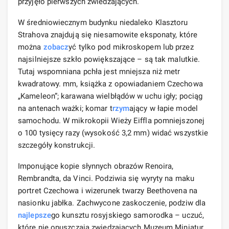
przyjęło pierwszych zwiedzających.
W średniowiecznym budynku niedaleko Klasztoru
Strahova znajdują się niesamowite eksponaty, które
można
zobacz
yć tylko pod mikroskopem lub przez
najsilniejsze szkło powiększające – są tak malutkie.
Tutaj wspomniana pchła jest mniejsza niż metr
kwadratowy. mm, książka z opowiadaniem Czechowa
„Kameleon”; karawana wielbłądów w uchu igły; pociąg
na antenach ważki; komar t
rzym
ający w łapie model
samochodu. W mikrokopii Wieży Eiffla pomniejszonej
o 100 tysięcy razy (wysokość 3,2 mm) widać wszystkie
szczegóły konstrukcji.
Imponujące kopie słynnych obrazów Renoira,
Rembrandta, da Vinci. Podziwia się wyryty na maku
portret Czechowa i wizerunek twarzy Beethovena na
nasionku jabłka. Zachwycone zaskoczenie, podziw dla
najlepsze
go kunsztu rosyjskiego samorodka – uczuć,
które nie opuszczają zwiedzających Muzeum Miniatur.