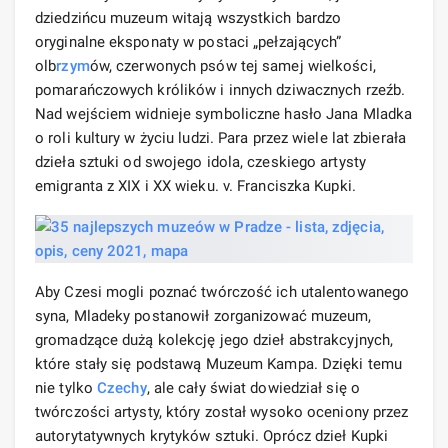
dziedzińcu muzeum witają wszystkich bardzo
oryginalne eksponaty w postaci „pełzających”
olb
rzym
ów, czerwonych psów tej samej wielkości,
pomarańczowych królików i innych dziwacznych rzeźb.
Nad wejściem widnieje symboliczne hasło Jana Mladka
o roli kultury w życiu ludzi. Para przez wiele lat zbierała
dzieła sztuki od swojego idola, czeskiego artysty
emigranta z XIX i XX wieku. v. Franciszka Kupki.
Aby Czesi mogli poznać twórczość ich utalentowanego
syna, Mladeky postanowił zorganizować muzeum,
gromadzące dużą kolekcję jego dzieł abstrakcyjnych,
które stały się podstawą Muzeum Kampa. Dzięki temu
nie tylko
Czechy
, ale cały świat dowiedział się o
twórczości artysty, który został wysoko oceniony przez
autorytatywnych krytyków sztuki. Oprócz dzieł Kupki