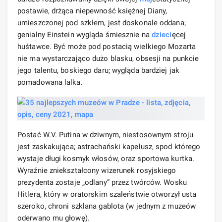
postawie, drżąca niepewność księżnej Diany,
umieszczonej pod szkłem, jest doskonale oddana;
genialny Einstein wygląda śmiesznie na
dzieci
ęcej
huśtawce. Być może pod postacią wielkiego Mozarta
nie ma wystarczająco dużo blasku, obsesji na punkcie
jego talentu, boskiego daru; wygląda bardziej jak
pomadowana lalka.
Postać W.V. Putina w dziwnym, niestosownym stroju
jest zaskakująca; astrachański kapelusz, spod którego
wystaje długi kosmyk włosów, oraz sportowa kurtka.
Wyraźnie zniekształcony wizerunek rosyjskiego
prezydenta zostaje „odlany” przez twórców. Wosku
Hitlera, który w oratorskim szaleństwie otworzył usta
szeroko, chroni szklana gablota (w jednym z muzeów
oderwano mu głowę).