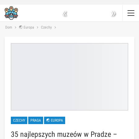
«
»
Dom
🌏 Europa
Czechy
CZECHY
PRAGA
🌏 EUROPA
35 najlepszych muzeów w Pradze –