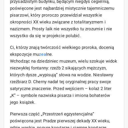
przysadzistym budynku, będącym niegdyś cegielnią,
poświęcone jest najbardziej mistycznie tajemniczemu
pisarzowi, który proroczo przewidział wszystkie
okropności XX wieku związane z totalitaryzmem i
nazizmem. Prosty laik nie wszystko tu zrozumie i nie
wszystko da się w projekcie polubić.
Ci, którzy znają twórczość wielkiego proroka, docenią
ekspozycje mu
zea
lne.
Wchodząc na dziedziniec muzeum, wielu szokuje widok
niezwykłej fontanny: rzeźb 2 sikających mężczyzn,
których dysze „wypisują” słowa na wodzie. Niesławny
rzeźbiarz D. Cherny nadał tej oryginalnej pracy swoje
satyryczne znaczenie. Przed wejściem – kolaż 2 liter
„K” – symbole nazwiska pisarza i imiona bohaterów
jego książek.
Pierwsza część „Przestrzeń egzystencjalna”
poświęcona jest Pradze pierwszej dekady XX wieku,
gdzie wąskie, ponure korytarze i ciemne korytarze