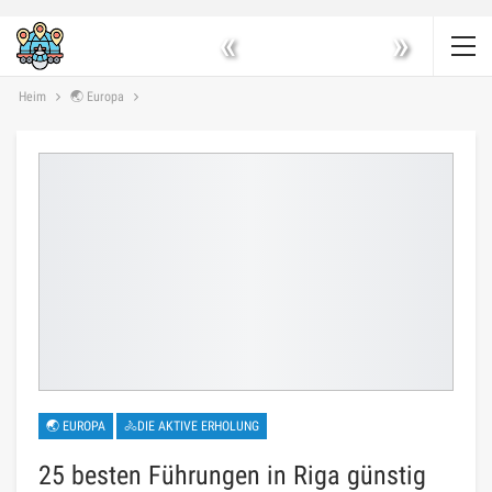
«
»
Heim
🌏 Europa
🌏 EUROPA
🚴DIE AKTIVE ERHOLUNG
25 besten Führungen in Riga günstig