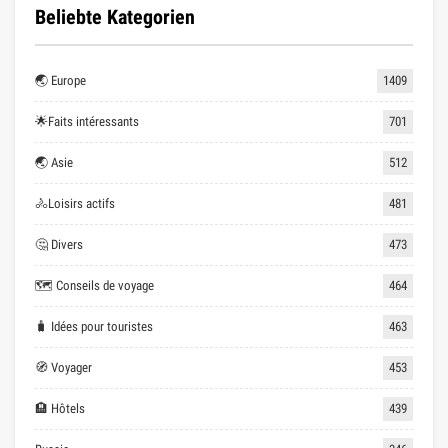
Beliebte Kategorien
🌏 Europe
1409
🌟Faits intéressants
701
🌏 Asie
512
🚴Loisirs actifs
481
🤔 Divers
473
🗺 Conseils de voyage
464
🧳 Idées pour touristes
463
🧭 Voyager
453
🏨 Hôtels
439