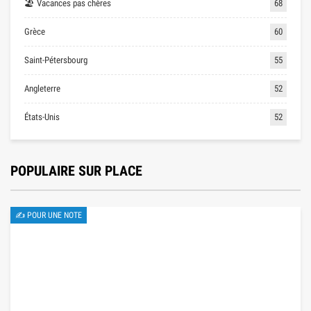
🏖 Vacances pas chères
68
Grèce
60
Saint-Pétersbourg
55
Angleterre
52
États-Unis
52
POPULAIRE SUR PLACE
✍ POUR UNE NOTE