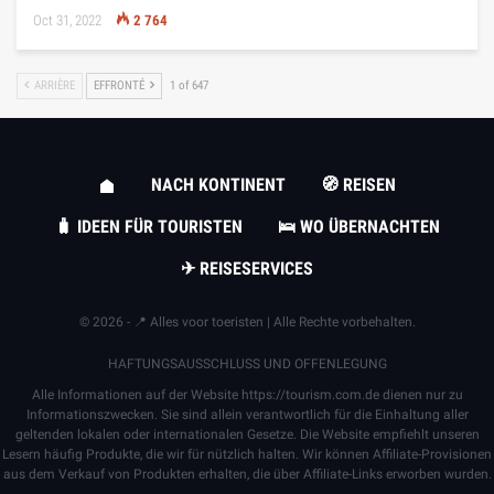
Oct 31, 2022
2 764
ARRIÈRE
EFFRONTÉ
1 of 647
NACH KONTINENT
🧭 REISEN
🧳 IDEEN FÜR TOURISTEN
🛌 WO ÜBERNACHTEN
✈ REISESERVICES
© 2026 - 📍 Alles voor toeristen | Alle Rechte vorbehalten.
HAFTUNGSAUSSCHLUSS UND OFFENLEGUNG
Alle Informationen auf der Website
https://tourism.com.de
dienen nur zu
Informationszwecken. Sie sind allein verantwortlich für die Einhaltung aller
geltenden lokalen oder internationalen Gesetze. Die Website empfiehlt unseren
Lesern häufig Produkte, die wir für nützlich halten. Wir können Affiliate-Provisionen
aus dem Verkauf von Produkten erhalten, die über Affiliate-Links erworben wurden.