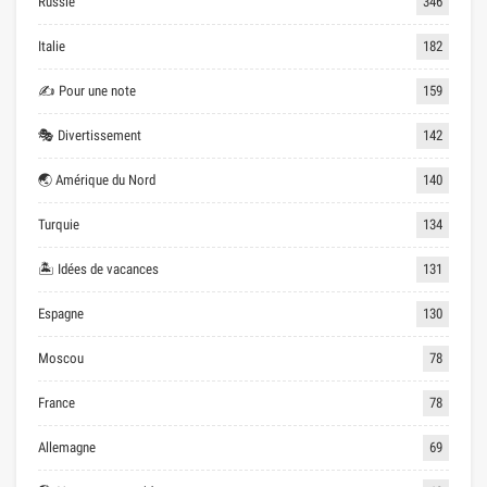
Russie
346
Italie
182
✍ Pour une note
159
🎭 Divertissement
142
🌏 Amérique du Nord
140
Turquie
134
🏝 Idées de vacances
131
Espagne
130
Moscou
78
France
78
Allemagne
69