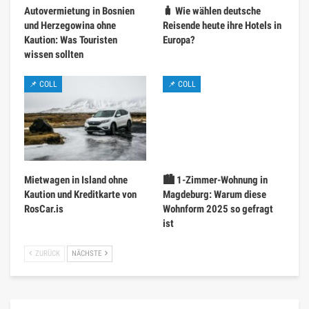
Autovermietung in Bosnien
🧳 Wie wählen deutsche
und Herzegowina ohne
Reisende heute ihre Hotels in
Kaution: Was Touristen
Europa?
wissen sollten
📌 COLL
📌 COLL
Mietwagen in Island ohne
🏙️ 1-Zimmer-Wohnung in
Kaution und Kreditkarte von
Magdeburg: Warum diese
RosCar.is
Wohnform 2025 so gefragt
ist
ZURÜCK
NÄCHSTE