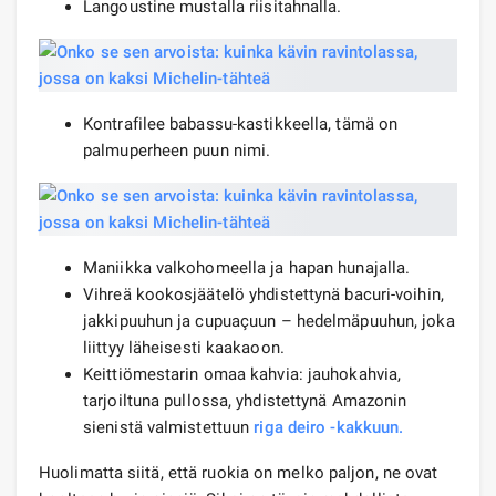
Langoustine mustalla riisitahnalla.
Kontrafilee babassu-kastikkeella, tämä on
palmuperheen puun nimi.
Maniikka valkohomeella ja hapan hunajalla.
Vihreä kookosjäätelö yhdistettynä bacuri-voihin,
jakkipuuhun ja cupuaçuun – hedelmäpuuhun, joka
liittyy läheisesti kaakaoon.
Keittiömestarin omaa kahvia: jauhokahvia,
tarjoiltuna pullossa, yhdistettynä Amazonin
sienistä valmistettuun
riga deiro -kakkuun.
Huolimatta siitä, että ruokia on melko paljon, ne ovat