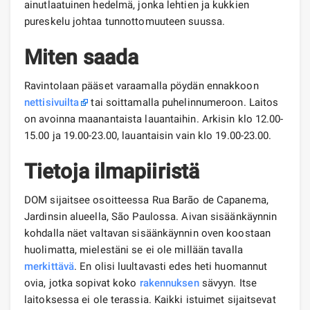
ainutlaatuinen hedelmä, jonka lehtien ja kukkien
pureskelu johtaa tunnottomuuteen suussa.
Miten saada
Ravintolaan pääset varaamalla pöydän ennakkoon
nettisivuilta
tai soittamalla puhelinnumeroon. Laitos
on avoinna maanantaista lauantaihin. Arkisin klo 12.00-
15.00 ja 19.00-23.00, lauantaisin vain klo 19.00-23.00.
Tietoja ilmapiiristä
DOM sijaitsee osoitteessa Rua Barão de Capanema,
Jardinsin alueella, São Paulossa. Aivan sisäänkäynnin
kohdalla näet valtavan sisäänkäynnin oven koostaan ​​
huolimatta, mielestäni se ei ole millään tavalla
merkittävä
. En olisi luultavasti edes heti huomannut
ovia, jotka sopivat koko
rakennuksen
sävyyn. Itse
laitoksessa ei ole terassia. Kaikki istuimet sijaitsevat