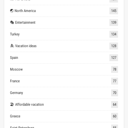
🌏 North America
145
🎭 Entertainment
139
Turkey
134
🏝 Vacation ideas
128
Spain
127
Moscow
78
France
77
Germany
70
🏖 Affordable vacation
64
Greece
60
Saint Petersburg
55