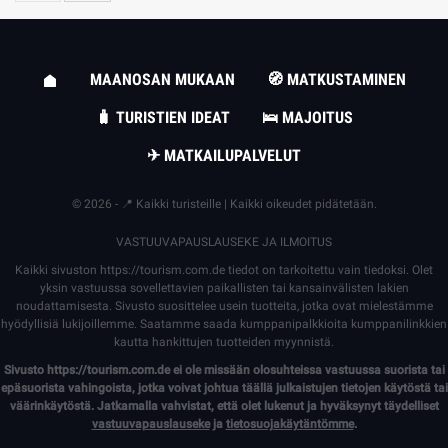
MAANOSAN MUKAAN
🧭 MATKUSTAMINEN
🧳 TURISTIEN IDEAT
🛌 MAJOITUS
✈ MATKAILUPALVELUT
© 2026 - 📍 Kaikki turisteille | Kaikki oikeudet pidätetään.
VASTUUVAPAUSLAUSEKE JA ILMOITUS
Kaikki sivuston
https://tourism.com.de
tiedot on tarkoitettu vain tiedoksi. Olet
yksin vastuussa sovellettavien paikallisten tai kansainvälisten lakien
noudattamisesta. Sivusto suosittelee usein tuotteita, jotka ovat mielestämme
hyödyllisiä lukijoillemme. Saatamme saada kumppanipalkkioita kumppanilinkkien
kautta hankittujen tuotteiden myynnistä.
Sivusto
https://tourism.com.de
ei ole missään olosuhteissa vastuussa suorista tai
epäsuorista vahingoista, jotka voivat johtua täällä julkaistujen tietojen käytöstä tai
väärinkäytöstä. Jatkamalla vahvistat, että olet lukenut ja hyväksynyt täydelliset
vastuuvapauslauseke
ja
tietosuojakäytäntömme
.