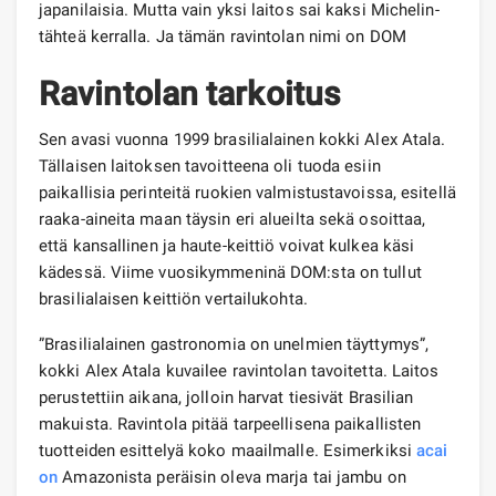
japanilaisia. Mutta vain yksi laitos sai kaksi Michelin-
tähteä kerralla. Ja tämän ravintolan nimi on DOM
Ravintolan tarkoitus
Sen avasi vuonna 1999 brasilialainen kokki Alex Atala.
Tällaisen laitoksen tavoitteena oli tuoda esiin
paikallisia perinteitä ruokien valmistustavoissa, esitellä
raaka-aineita maan täysin eri alueilta sekä osoittaa,
että kansallinen ja haute-keittiö voivat kulkea käsi
kädessä. Viime vuosikymmeninä DOM:sta on tullut
brasilialaisen keittiön vertailukohta.
”Brasilialainen gastronomia on unelmien täyttymys”,
kokki Alex Atala kuvailee ravintolan tavoitetta. Laitos
perustettiin aikana, jolloin harvat tiesivät Brasilian
makuista. Ravintola pitää tarpeellisena paikallisten
tuotteiden esittelyä koko maailmalle. Esimerkiksi
acai
on
Amazonista peräisin oleva marja tai jambu on