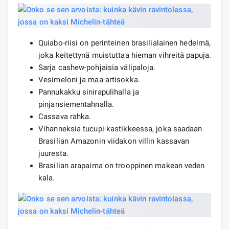
Quiabo-riisi on perinteinen brasilialainen hedelmä,
joka keitettynä muistuttaa hieman vihreitä papuja.
Sarja cashew-pohjaisia ​​välipaloja.
Vesimeloni ja maa-artisokka.
Pannukakku sinirapulihalla ja
pinjansiementahnalla.
Cassava rahka.
Vihanneksia tucupi-kastikkeessa, joka saadaan
Brasilian Amazonin viidakon villin kassavan
juuresta.
Brasilian arapaima on trooppinen makean veden
kala.