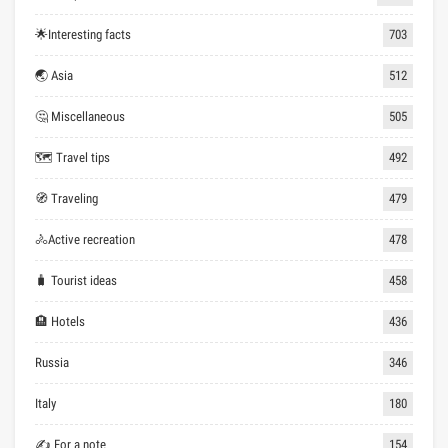
🌟Interesting facts
703
🌏 Asia
512
🤔 Miscellaneous
505
🗺 Travel tips
492
🧭 Traveling
479
🚴Active recreation
478
🧳 Tourist ideas
458
🏨 Hotels
436
Russia
346
Italy
180
✍ For a note
154