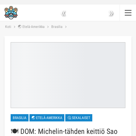
«
»
Koti
🌏 Etelä-Amerikka
Brasilia
BRASILIA
🌏 ETELÄ-AMERIKKA
🤔 SEKALAISET
🍽️ DOM: Michelin-tähden keittiö Sao