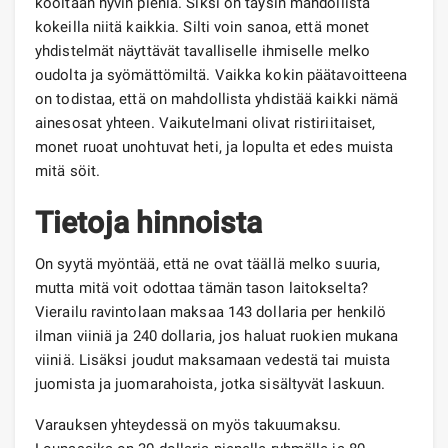
kooltaan hyvin pieniä. Siksi on täysin mahdollista
kokeilla niitä kaikkia. Silti voin sanoa, että monet
yhdistelmät näyttävät tavalliselle ihmiselle melko
oudolta ja syömättömiltä. Vaikka kokin päätavoitteena
on todistaa, että on mahdollista yhdistää kaikki nämä
ainesosat yhteen. Vaikutelmani olivat ristiriitaiset,
monet ruoat unohtuvat heti, ja lopulta et edes muista
mitä söit.
Tietoja hinnoista
On syytä myöntää, että ne ovat täällä melko suuria,
mutta mitä voit odottaa tämän tason laitokselta?
Vierailu ravintolaan maksaa 143 dollaria per henkilö
ilman viiniä ja 240 dollaria, jos haluat ruokien mukana
viiniä. Lisäksi joudut maksamaan vedestä tai muista
juomista ja juomarahoista, jotka sisältyvät laskuun.
Varauksen yhteydessä on myös takuumaksu.