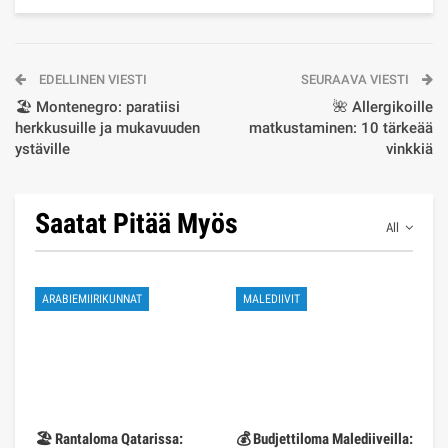
EDELLINEN VIESTI
SEURAAVA VIESTI
🏖️ Montenegro: paratiisi
🌺 Allergikoille
herkkusuille ja mukavuuden
matkustaminen: 10 tärkeää
ystäville
vinkkiä
Saatat Pitää Myös
All
ARABIEMIIRIKUNNAT
MALEDIIVIT
🏖️ Rantaloma Qatarissa:
💰 Budjettiloma Malediiveilla: