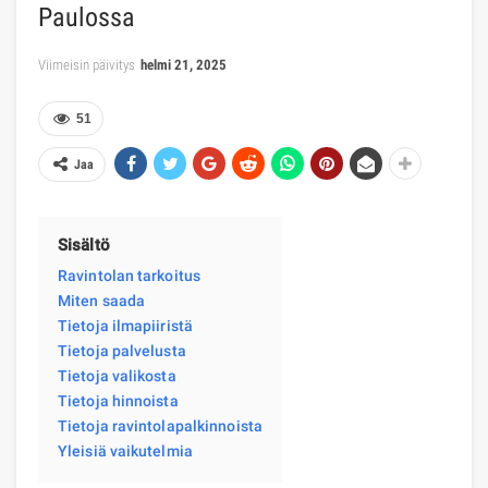
Paulossa
Viimeisin päivitys
helmi 21, 2025
51
Jaa
Sisältö
Ravintolan tarkoitus
Miten saada
Tietoja ilmapiiristä
Tietoja palvelusta
Tietoja valikosta
Tietoja hinnoista
Tietoja ravintolapalkinnoista
Yleisiä vaikutelmia