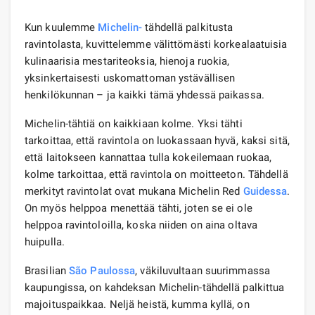
Kun kuulemme
Michelin-
tähdellä palkitusta
ravintolasta, kuvittelemme välittömästi korkealaatuisia
kulinaarisia mestariteoksia, hienoja ruokia,
yksinkertaisesti uskomattoman ystävällisen
henkilökunnan – ja kaikki tämä yhdessä paikassa.
Michelin-tähtiä on kaikkiaan kolme. Yksi tähti
tarkoittaa, että ravintola on luokassaan hyvä, kaksi sitä,
että laitokseen kannattaa tulla kokeilemaan ruokaa,
kolme tarkoittaa, että ravintola on moitteeton. Tähdellä
merkityt ravintolat ovat mukana Michelin Red
Guidessa
.
On myös helppoa menettää tähti, joten se ei ole
helppoa ravintoloilla, koska niiden on aina oltava
huipulla.
Brasilian
São Paulossa
, väkiluvultaan suurimmassa
kaupungissa, on kahdeksan Michelin-tähdellä palkittua
majoituspaikkaa. Neljä heistä, kumma kyllä, on