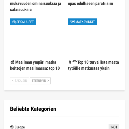
mukavuuden ominaisuuksia ja
opas edulliseen paratiisiin
salaisuuksia
🤔 SEKALAISET
🗺 MATKAVINKIT
🥣 Maailman ympäri matka
👩‍🦰 Top 10 turvallista maata
keittojen maailmassa: top 10
tytöille matkustaa yksin
TAKAISIN
ETEENPÄIN
Beliebte Kategorien
🌏 Europe
1401