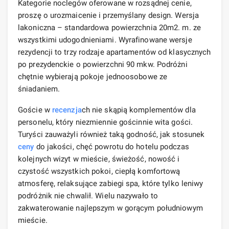
Kategorie noclegów oferowane w rozsądnej cenie,
proszę o urozmaicenie i przemyślany design. Wersja
lakoniczna – standardowa powierzchnia 20m2. m. ze
wszystkimi udogodnieniami. Wyrafinowane wersje
rezydencji to trzy rodzaje apartamentów od klasycznych
po prezydenckie o powierzchni 90 mkw. Podróżni
chętnie wybierają pokoje jednoosobowe ze
śniadaniem.
Goście w
recenzja
ch nie skąpią komplementów dla
personelu, który niezmiennie gościnnie wita gości.
Turyści zauważyli również taką godność, jak stosunek
ceny
do jakości, chęć powrotu do hotelu podczas
kolejnych wizyt w mieście, świeżość, nowość i
czystość wszystkich pokoi, ciepłą komfortową
atmosferę, relaksujące zabiegi spa, które tylko leniwy
podróżnik nie chwalił. Wielu nazywało to
zakwaterowanie najlepszym w gorącym południowym
mieście.