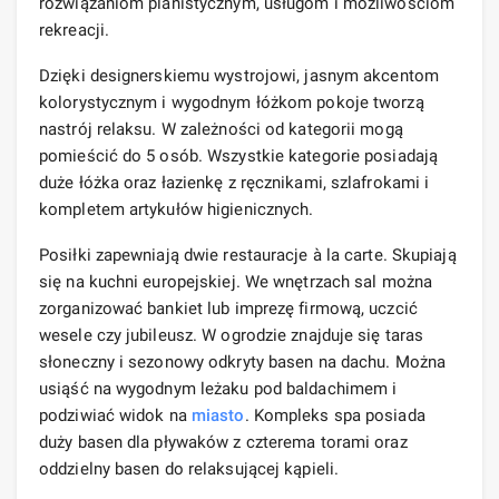
rozwiązaniom planistycznym, usługom i możliwościom
rekreacji.
Dzięki designerskiemu wystrojowi, jasnym akcentom
kolorystycznym i wygodnym łóżkom pokoje tworzą
nastrój relaksu. W zależności od kategorii mogą
pomieścić do 5 osób. Wszystkie kategorie posiadają
duże łóżka oraz łazienkę z ręcznikami, szlafrokami i
kompletem artykułów higienicznych.
Posiłki zapewniają dwie restauracje à la carte. Skupiają
się na kuchni europejskiej. We wnętrzach sal można
zorganizować bankiet lub imprezę firmową, uczcić
wesele czy jubileusz. W ogrodzie znajduje się taras
słoneczny i sezonowy odkryty basen na dachu. Można
usiąść na wygodnym leżaku pod baldachimem i
podziwiać widok na
miasto
. Kompleks spa posiada
duży basen dla pływaków z czterema torami oraz
oddzielny basen do relaksującej kąpieli.