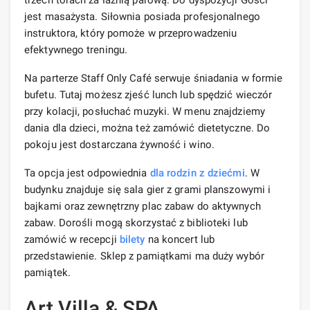
trzech torach za łaźnią parową. Do dyspozycji Gości
jest masażysta. Siłownia posiada profesjonalnego
instruktora, który pomoże w przeprowadzeniu
efektywnego treningu.
Na parterze Staff Only Café serwuje śniadania w formie
bufetu. Tutaj możesz zjeść lunch lub spędzić wieczór
przy kolacji, posłuchać muzyki. W menu znajdziemy
dania dla dzieci, można też zamówić dietetyczne. Do
pokoju jest dostarczana żywność i wino.
Ta opcja jest odpowiednia
dla rodzin z dziećmi
. W
budynku znajduje się sala gier z grami planszowymi i
bajkami oraz zewnętrzny plac zabaw do aktywnych
zabaw. Dorośli mogą skorzystać z biblioteki lub
zamówić w recepcji
bilety
na koncert lub
przedstawienie. Sklep z pamiątkami ma duży wybór
pamiątek.
Art Villa & SPA