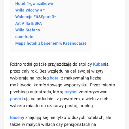
Hotel 4-gwiazdkowe
Willa Włochy 4 *
Walencja Fit&Sport 3*
Art Villa & SPA
Willa Stefano
dom-hotel
Mapa hoteli z basenem w Krasnodarze
Różnorodni goście przyjeżdżają do stolicy
Kuba
nia
przez cały rok. Bez względu na cel swojej wizyty
wybierają na nocleg
hotel
z maksymalną liczbą
możliwości komfortowego wypoczynku. Przez miasto
przebiega autostrada, którą
turyści
zmotoryzowani
podróż
ują na południe i z powrotem, a wielu z nich
wybiera miasto na czasowy postój, nocleg.
Basen
y znajdują się nie tylko w dużych hotelach, ale
także w małych willach czy pensjonatach na