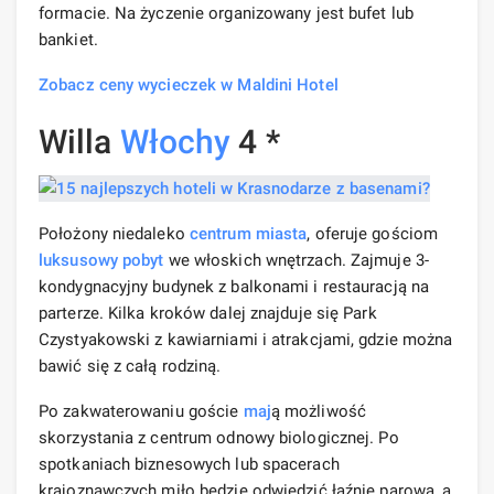
formacie. Na życzenie organizowany jest bufet lub
bankiet.
Zobacz ceny wycieczek w Maldini Hotel
Willa
Włochy
4 *
Położony niedaleko
centrum miasta
, oferuje gościom
luksusowy pobyt
we włoskich wnętrzach. Zajmuje 3-
kondygnacyjny budynek z balkonami i restauracją na
parterze. Kilka kroków dalej znajduje się Park
Czystyakowski z kawiarniami i atrakcjami, gdzie można
bawić się z całą rodziną.
Po zakwaterowaniu goście
maj
ą możliwość
skorzystania z centrum odnowy biologicznej. Po
spotkaniach biznesowych lub spacerach
krajoznawczych miło będzie odwiedzić łaźnię parową, a