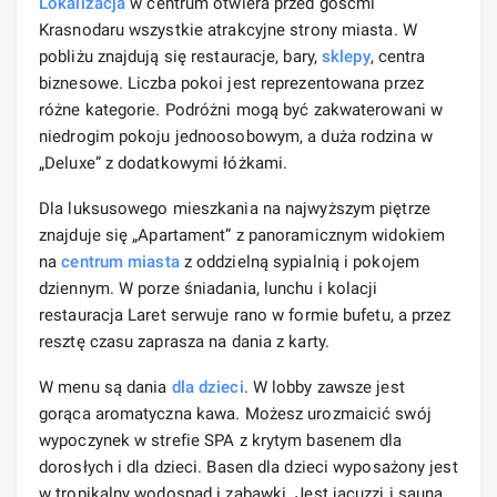
Lokalizacja
w centrum otwiera przed gośćmi
Krasnodaru wszystkie atrakcyjne strony miasta. W
pobliżu znajdują się restauracje, bary,
sklepy
, centra
biznesowe. Liczba pokoi jest reprezentowana przez
różne kategorie. Podróżni mogą być zakwaterowani w
niedrogim pokoju jednoosobowym, a duża rodzina w
„Deluxe” z dodatkowymi łóżkami.
Dla luksusowego mieszkania na najwyższym piętrze
znajduje się „Apartament” z panoramicznym widokiem
na
centrum miasta
z oddzielną sypialnią i pokojem
dziennym. W porze śniadania, lunchu i kolacji
restauracja Laret serwuje rano w formie bufetu, a przez
resztę czasu zaprasza na dania z karty.
W menu są dania
dla dzieci
. W lobby zawsze jest
gorąca aromatyczna kawa. Możesz urozmaicić swój
wypoczynek w strefie SPA z krytym basenem dla
dorosłych i dla dzieci. Basen dla dzieci wyposażony jest
w tropikalny wodospad i zabawki. Jest jacuzzi i sauna.