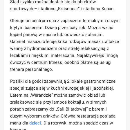
Stąd szybko można dostać się do obiektów
sportowych – stadionu „Krasnodar” i stadionu Kuban.
Oferuje on centrum spa z zapleczem termalnym i dużym
krytym basenem. Działa przez cały rok. Można wziąć
kąpiel parową w saunie lub odwiedzić solarium.
Gabinet masażu oferuje kilka rodzajów masażu, a także
wannę z hydromasażem oraz strefę relaksacyjną z
leżakami i miękkimi materacami. Najaktywniejsi mogą
ćwiczyć w centrum fitness, osobno płatne są usługi
trenera personalnego.
Posiłki dla gości zapewniają 2 lokale gastronomiczne
specjalizujące się w kuchni europejskiej i japońskiej.
Latem na „Werandzie” można zamówić obiad lub
zrelaksować się przy lampce koktajlu, w zimnych
porach zapraszamy do „Sali Bilardowej” z barem i
dużym wyborem drinków. Główna restauracja posiada
menu dla
dzieci
. Dla rozrywki można spędzić czas w
karaoke.