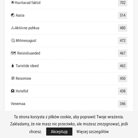
🌟Huvitavad faktid
702
🌏 Aasia
514
🚴Aktiivne puhkus
480
🤔 Mitmesugust
472
🗺 Reisinõuanded
467
🧳 Turistide ideed
462
🧭 Reisimine
450
🏨 Hotellid
438
Venemaa
346
Itaalia
180
Ta strona korzysta z plików cookie, aby poprawić Twoje wrażenia.
Zakładamy, że nie masz nic przeciwko, ale możesz zrezygnować, jeśli
✍ Märkuseks
159
chcesz.
Akceptuję
Więcej szczegółów