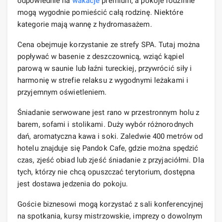
odpowiednie na
wakacje
premium, a pokoje rodzinne
mogą wygodnie pomieścić całą rodzinę. Niektóre
kategorie mają wannę z hydromasażem.
Cena obejmuje korzystanie ze strefy SPA. Tutaj można
popływać w basenie z deszczownicą, wziąć kąpiel
parową w saunie lub łaźni tureckiej, przywrócić siły i
harmonię w strefie relaksu z wygodnymi leżakami i
przyjemnym oświetleniem.
Śniadanie serwowane jest rano w przestronnym holu z
barem, sofami i stolikami. Duży wybór różnorodnych
dań, aromatyczna kawa i soki. Zaledwie 400 metrów od
hotelu znajduje się Pandok Cafe, gdzie można spędzić
czas, zjeść obiad lub zjeść śniadanie z przyjaciółmi. Dla
tych, którzy nie chcą opuszczać terytorium, dostępna
jest dostawa jedzenia do pokoju.
Goście biznesowi mogą korzystać z sali konferencyjnej
na spotkania, kursy mistrzowskie, imprezy o dowolnym