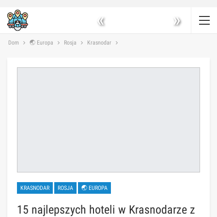
«
»
Dom
🌏 Europa
Rosja
Krasnodar
KRASNODAR
ROSJA
🌏 EUROPA
15 najlepszych hoteli w Krasnodarze z