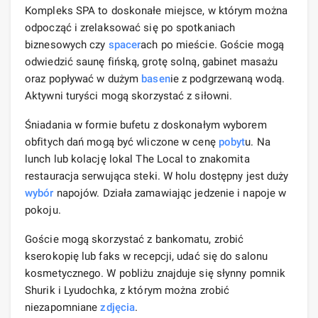
Kompleks SPA to doskonałe miejsce, w którym można
odpocząć i zrelaksować się po spotkaniach
biznesowych czy
spacer
ach po mieście. Goście mogą
odwiedzić saunę fińską, grotę solną, gabinet masażu
oraz popływać w dużym
basen
ie z podgrzewaną wodą.
Aktywni turyści mogą skorzystać z siłowni.
Śniadania w formie bufetu z doskonałym wyborem
obfitych dań mogą być wliczone w cenę
pobyt
u. Na
lunch lub kolację lokal The Local to znakomita
restauracja serwująca steki. W holu dostępny jest duży
wybór
napojów. Działa zamawiając jedzenie i napoje w
pokoju.
Goście mogą skorzystać z bankomatu, zrobić
kserokopię lub faks w recepcji, udać się do salonu
kosmetycznego. W pobliżu znajduje się słynny pomnik
Shurik i Lyudochka, z którym można zrobić
niezapomniane
zdjęcia
.