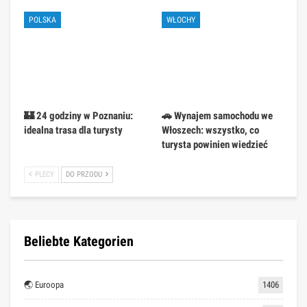
POLSKA
WŁOCHY
🏰 24 godziny w Poznaniu:
🚗 Wynajem samochodu we
idealna trasa dla turysty
Włoszech: wszystko, co
turysta powinien wiedzieć
PLECY
DO PRZODU
Beliebte Kategorien
🌏 Euroopa
1406