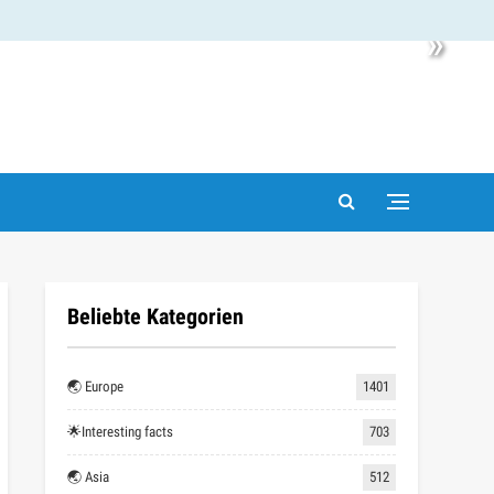
»
Beliebte Kategorien
🌏 Europe
1401
🌟Interesting facts
703
🌏 Asia
512