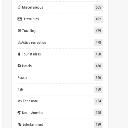
🤔 Miscellaneous
505
🗺 Travel tips
492
🧭 Traveling
479
🚴Active recreation
478
🧳 Tourist ideas
458
🏨 Hotels
436
Russia
346
Italy
180
✍ For a note
154
🌏 North America
145
🎭 Entertainment
139