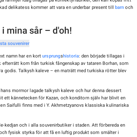
familjer idag tillagas på konfektyrfabriker, den kan köpas fritt
ckad delikatess kommer att vara en underbar present till
barn
och
i mina sår – d'oh!
ext namn har en kort
ursprung
s
historia
: den började tillagas i
sk efterrätt kom från turkisk fångenskap av tataren Borhan, som
ra godis. Talkysh kaleve – en maträtt med turkiska rötter blev
r hans mormor lagade talkysh kaleve och hur denna dessert
it ett kännetecken för Kazan, och konditorn själv har blivit en
ten Saifulli finns med i Y. Akhmetzyanovs klassiska kulinariska
e-kedjan och i alla souvenirbutiker i staden. Att förbereda en
och fysisk styrka för att få en luftig produkt som smälter i