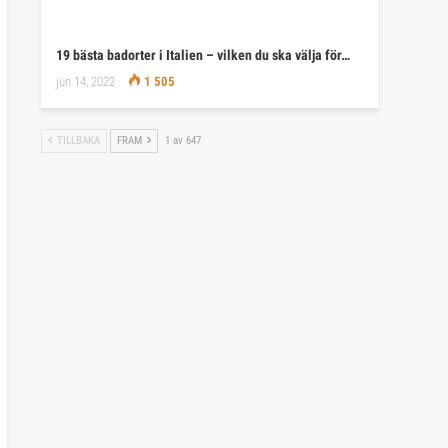
19 bästa badorter i Italien – vilken du ska välja för…
jun 14, 2022
1 505
TILLBAKA
FRAM
1 av 647