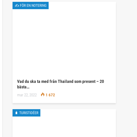
✍ FÖR EN NOTERING
Vad du ska ta med från Thailand som present – 20
bästa…
mar 22, 2022
1 672
🧳 TURISTIDÉER