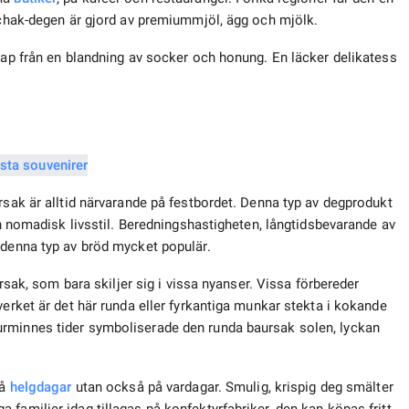
k-chak-degen är gjord av premiummjöl, ägg och mjölk.
irap från en blandning av socker och honung. En läcker delikatess
rsak är alltid närvarande på festbordet. Denna typ av degprodukt
 en nomadisk livsstil. Beredningshastigheten, långtidsbevarande av
 denna typ av bröd mycket populär.
ursak, som bara skiljer sig i vissa nyanser. Vissa förbereder
verket är det här runda eller fyrkantiga munkar stekta i kokande
urminnes tider symboliserade den runda baursak solen, lyckan
på
helgdagar
utan också på vardagar. Smulig, krispig deg smälter