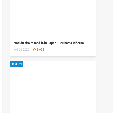
Vad du ska ta med från Japan – 20 bästa idéerna
okt 26, 2022
1 608
ITALIEN