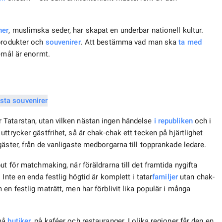
ner
, muslimska seder, har skapat en underbar nationell kultur.
sprodukter och
souvenirer
. Att bestämma vad man ska
ta med
emål är enormt.
 Tatarstan, utan vilken nästan ingen händelse
i republiken
och i
uttrycker gästfrihet, så är chak-chak ett tecken på hjärtlighet
äster, från de vanligaste medborgarna till topprankade ledare.
t för matchmaking, när föräldrarna till det framtida nygifta
Inte en enda festlig högtid är komplett i tatar
familjer
utan chak-
en festlig maträtt, men har förblivit lika populär i många
små
butiker
, på kaféer och restauranger. I olika regioner får den en