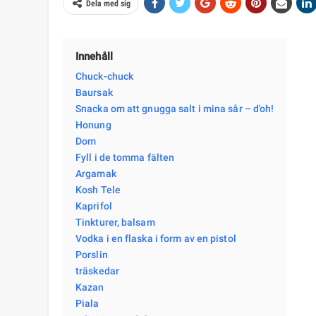
Dela med sig
Innehåll
Chuck-chuck
Baursak
Snacka om att gnugga salt i mina sår – d'oh!
Honung
Dom
Fyll i de tomma fälten
Argamak
Kosh Tele
Kaprifol
Tinkturer, balsam
Vodka i en flaska i form av en pistol
Porslin
träskedar
Kazan
Piala