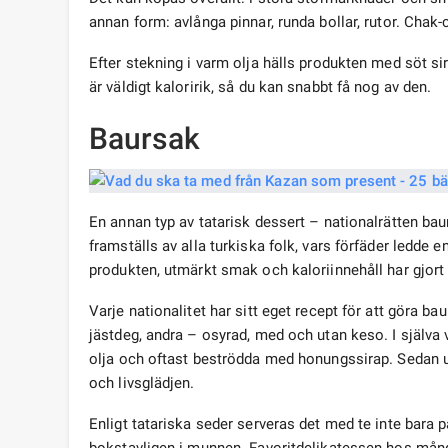
annan form: avlånga pinnar, runda bollar, rutor. Cha
Efter stekning i varm olja hälls produkten med söt s
är väldigt kaloririk, så du kan snabbt få nog av den.
Baursak
En annan typ av tatarisk dessert – nationalrätten bau
framställs av alla turkiska folk, vars förfäder ledde
produkten, utmärkt smak och kaloriinnehåll har gjort
Varje nationalitet har sitt eget recept för att göra ba
jästdeg, andra – osyrad, med och utan keso. I själva 
olja och oftast beströdda med honungssirap. Sedan 
och livsglädjen.
Enligt tatariska seder serveras det med te inte bara 