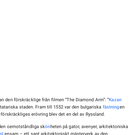
n den förskräcklige från filmen ”The Diamond Arm”: ”
Kazan
 tatariska staden. Fram till 1552 var den bulgariska
fästning
en
förskräckliges erövring blev det en del av Ryssland.
den oemotståndliga sk
ön
heten på gator, avenyer, arkitektoniska
ml
ensam – ett sant arkitektoniskt mästerverk av den