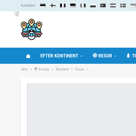
Kontakter
«
EFTER KONTINENT
🧭 RESOR
🧳 T
Hem
🌏 Europa
Ryssland
Kazan