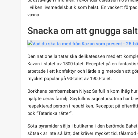
bokstavligen i munnen. Favoritdelikatessen hos många 
i vilken livsmedelsbutik som helst. En vackert förpa
vuxna.
Snacka om att gnugga salt 
Den nationella tatariska delikatessen med ett kompl
Kazan i slutet av 1800-talet. Receptet på en fantasti
arbetade i ett konfektyr och lärde sig metoden att gö
mycket populär på 90-talet av 1900-talet.
Borkhans barnbarnsbarn Niyaz Saifullin kom ihåg hu
hjälpte deras familj. Sayfullins signatursötma har bliv
respekterad person i republiken. Receptet på efterrät
bok ”Tatariska rätter”.
Söta pyramider säljs i butikerna i den berömda Bahetl
sötsak är inte så lätt, det kräver mycket tid, tålamod 