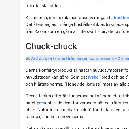
orientaliska stilen.
Kazanierna, som skakande observerar gamla
traditio
Det återspeglas i många hushållsartiklar, livsmedel
från Kazan som en gåva är inte svårt – urvalet av för
Chuck-chuck
Denna konfektyrprodukt är nästan huvudsymbolen för
huvudstaden kan göra. Som det
ryska
”bröd och salt” 
och hjärtats värme. ”Honey delikatess” möts av alla g
Denna läckra efterrätt fungerade också som ett attribu
paret p
res
enterade dem för varandra när de träffades. 
chak. Nuförtiden har chak-chak förlorat statusen som 
familjer, särskilt i provinserna.
Det kan köpas överallt: i stora stormarknader och 