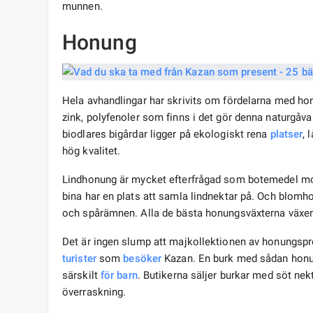
munnen.
Honung
Hela avhandlingar har skrivits om fördelarna med hon
zink, polyfenoler som finns i det gör denna naturgåva ti
biodlares bigårdar ligger på ekologiskt rena
platser
, 
hög kvalitet.
Lindhonung är mycket efterfrågad som botemedel mot f
bina har en plats att samla lindnektar på. Och blom
och spårämnen. Alla de bästa honungsväxterna växer 
Det är ingen slump att majkollektionen av honungspr
turister
som
besöker
Kazan. En burk med sådan honun
särskilt
för barn
. Butikerna säljer burkar med söt nekt
överraskning.