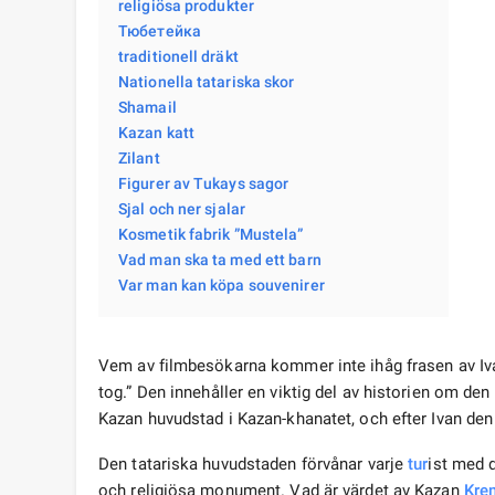
religiösa produkter
Тюбетейка
traditionell dräkt
Nationella tatariska skor
Shamail
Kazan katt
Zilant
Figurer av Tukays sagor
Sjal och ner sjalar
Kosmetik fabrik ”Mustela”
Vad man ska ta med ett barn
Var man kan köpa souvenirer
Vem av filmbesökarna kommer inte ihåg frasen av Iva
tog.” Den innehåller en viktig del av historien om den
Kazan huvudstad i Kazan-khanatet, och efter Ivan den 
Den tatariska huvudstaden förvånar varje
tur
ist med 
och religiösa monument. Vad är värdet av Kazan
Kre