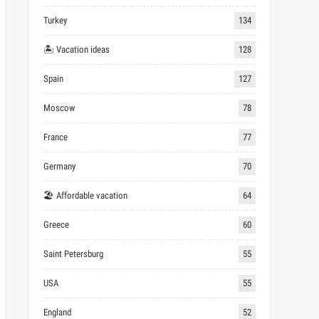
Turkey
134
🏝 Vacation ideas
128
Spain
127
Moscow
78
France
77
Germany
70
🏖 Affordable vacation
64
Greece
60
Saint Petersburg
55
USA
55
England
52