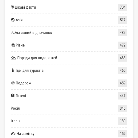
🌟Цікаві факти
704
🌏 Азія
517
🚴Активний відпочинок
482
🤔 Різне
472
🗺 Поради для подорожей
468
🧳 Ідеї для туристів
465
🧭 Подорожі
459
🏨 Готелі
447
Росія
346
Італія
180
✍ На замітку
159