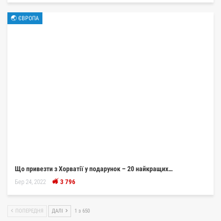
🌏 ЄВРОПА
Що привезти з Хорватії у подарунок – 20 найкращих…
Бер 24, 2022
3 796
ПОПЕРЕДНЯ
ДАЛІ
1 з 650