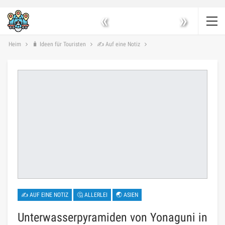
«
»
Heim
🧳 Ideen für Touristen
✍ Auf eine Notiz
✍ AUF EINE NOTIZ
🤔 ALLERLEI
🌏 ASIEN
Unterwasserpyramiden von Yonaguni in