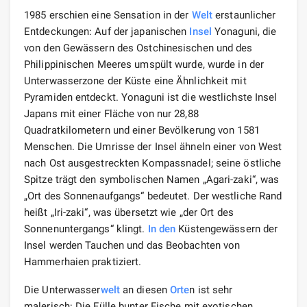
1985 erschien eine Sensation in der
Welt
erstaunlicher
Entdeckungen: Auf der japanischen
Insel
Yonaguni, die
von den Gewässern des Ostchinesischen und des
Philippinischen Meeres umspült wurde, wurde in der
Unterwasserzone der Küste eine Ähnlichkeit mit
Pyramiden entdeckt. Yonaguni ist die westlichste Insel
Japans mit einer Fläche von nur 28,88
Quadratkilometern und einer Bevölkerung von 1581
Menschen. Die Umrisse der Insel ähneln einer von West
nach Ost ausgestreckten Kompassnadel; seine östliche
Spitze trägt den symbolischen Namen „Agari-zaki“, was
„Ort des Sonnenaufgangs“ bedeutet. Der westliche Rand
heißt „Iri-zaki“, was übersetzt wie „der Ort des
Sonnenuntergangs“ klingt.
In den
Küstengewässern der
Insel werden Tauchen und das Beobachten von
Hammerhaien praktiziert.
Die Unterwasser
welt
an diesen
Orte
n ist sehr
malerisch: Die Fülle bunter Fische mit exotischen