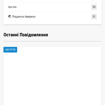
Англія
53
🌏 Південна Америка
51
Останні Повідомлення
АВСТРІЯ