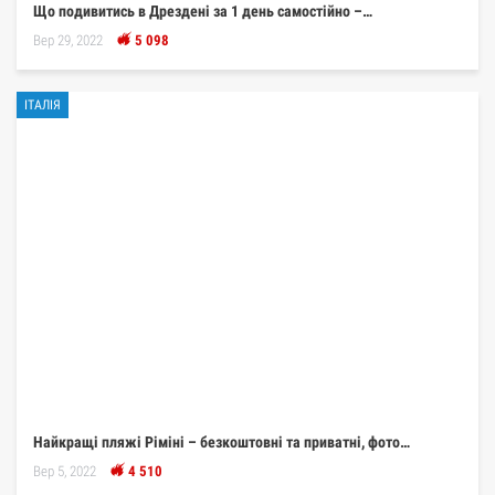
Що подивитись в Дрездені за 1 день самостійно –…
Вер 29, 2022
5 098
ІТАЛІЯ
Найкращі пляжі Ріміні – безкоштовні та приватні, фото…
Вер 5, 2022
4 510