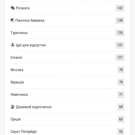
🎭 Розваги
142
🌏 Північна Америка
138
Туреччина
135
🏝 Ідеї для відпустки
131
Іспанія
127
Москва
78
Франція
78
Німеччина
71
🏖 Дешевий відпочинок
68
Греція
60
Санкт-Петербург
55