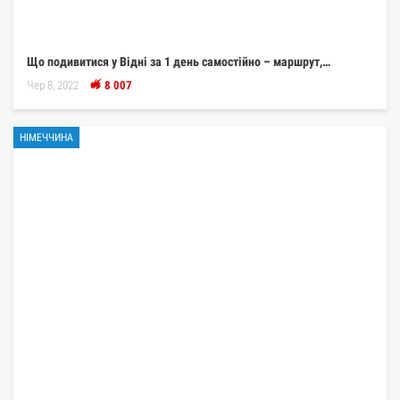
Що подивитися у Відні за 1 день самостійно – маршрут,…
Чер 8, 2022
8 007
НІМЕЧЧИНА