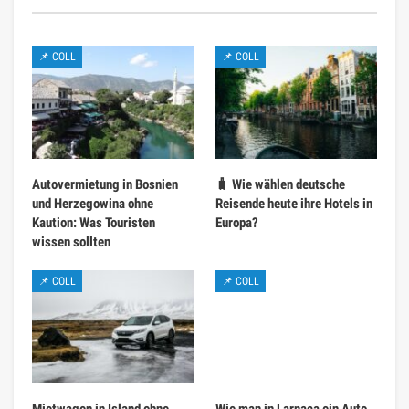
📌 COLL
📌 COLL
Autovermietung in Bosnien
🧳 Wie wählen deutsche
und Herzegowina ohne
Reisende heute ihre Hotels in
Kaution: Was Touristen
Europa?
wissen sollten
📌 COLL
📌 COLL
Mietwagen in Island ohne
Wie man in Larnaca ein Auto