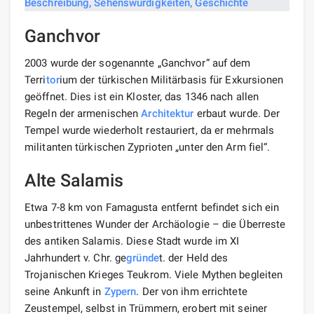
Ganchvor
2003 wurde der sogenannte „Ganchvor“ auf dem
Terri
tor
ium der türkischen Militärbasis für Exkursionen
geöffnet. Dies ist ein Kloster, das 1346 nach allen
Regeln der armenischen
Architektur
erbaut wurde. Der
Tempel wurde wiederholt restauriert, da er mehrmals
militanten türkischen Zyprioten „unter den Arm fiel“.
Alte Salamis
Etwa 7-8 km von Famagusta entfernt befindet sich ein
unbestrittenes Wunder der Archäologie – die Überreste
des antiken Salamis. Diese Stadt wurde im XI
Jahrhundert v. Chr. ge
gründe
t. der Held des
Trojanischen Krieges Teukrom. Viele Mythen begleiten
seine Ankunft in
Zypern
. Der von ihm errichtete
Zeustempel, selbst in Trümmern, erobert mit seiner