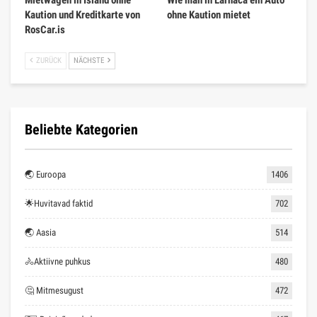
Kaution und Kreditkarte von
ohne Kaution mietet
RosCar.is
ZURÜCK
NÄCHSTE
Beliebte Kategorien
🌏 Euroopa
1406
🌟Huvitavad faktid
702
🌏 Aasia
514
🚴Aktiivne puhkus
480
🤔 Mitmesugust
472