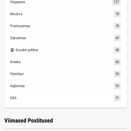
Hispaania
127
Moskva
78
Prantsusmaa
78
Saksamaa
69
🏖 Soodne puhkus
68
Kreeka
60
Peterburi
55
Inglismaa
53
USA
51
Viimased Postitused