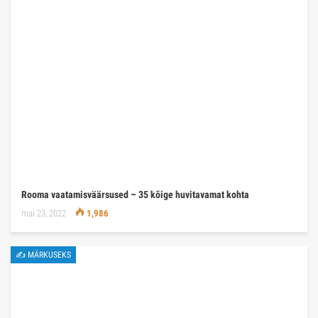
Rooma vaatamisväärsused – 35 kõige huvitavamat kohta
mai 23, 2022
1,986
✍ MÄRKUSEKS