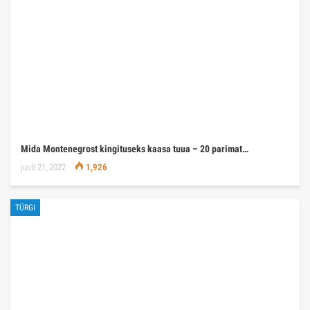
Mida Montenegrost kingituseks kaasa tuua – 20 parimat…
juuli 21, 2022
1,926
TÜRGI