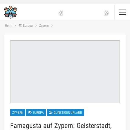
«
»
Heim
🌏 Europa
Zypern
ZYPERN
🌏 EUROPA
🏖 GÜNSTIGER URLAUB
Famagusta auf Zypern: Geisterstadt,