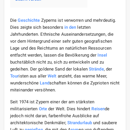
Die
Geschichte
Zyperns ist verworren und mehrdeutig.
Dies zeigte sich besonders
in den
letzten
Jahrhunderten. Ethnische Auseinandersetzungen, die
vor dem Hintergrund einer sehr guten geografischen
Lage und des Reichtums an natürlichen Ressourcen
entfacht werden, lassen die Bevölkerung der
Insel
buchstäblich nicht zu, sich zu entwickeln und zu
gedeihen. Der goldene Sand der lokalen
Strände
, der
Tour
isten aus aller
Welt
anzieht, das warme Meer,
wunderschöne
Land
schaften können die Zyprioten nicht
miteinander versöhnen.
Seit 1974 ist Zypern einer der am stärksten
militarisierten
Orte
der Welt. Dies hindert
Reisen
de
jedoch nicht daran, farbenfrohe Ausblicke auf
architektonische Denkmäler,
Strandurlaub
und saubere
Luft zu
genießen
, die mit den A
rom
en von duftendem