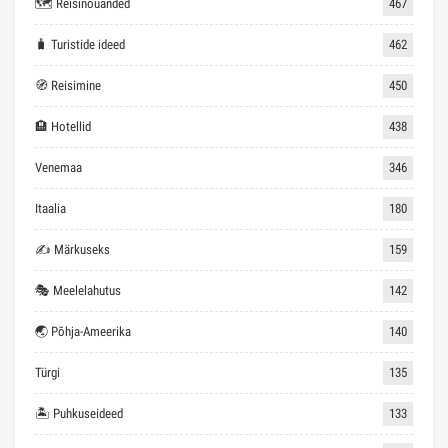
🗺 Reisinõuanded
467
🧳 Turistide ideed
462
🧭 Reisimine
450
🏨 Hotellid
438
Venemaa
346
Itaalia
180
✍ Märkuseks
159
🎭 Meelelahutus
142
🌏 Põhja-Ameerika
140
Türgi
135
🏝 Puhkuseideed
133