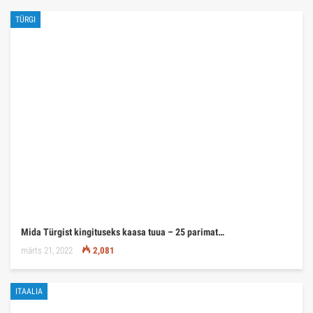
TÜRGI
Mida Türgist kingituseks kaasa tuua – 25 parimat…
märts 21, 2022
2,081
ITAALIA