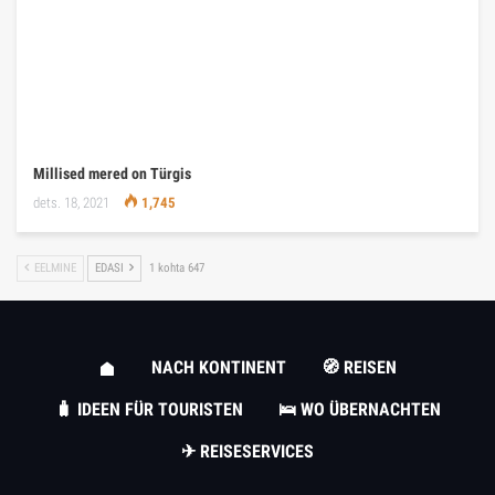
Millised mered on Türgis
dets. 18, 2021
1,745
EELMINE
EDASI
1 kohta 647
NACH KONTINENT
🧭 REISEN
🧳 IDEEN FÜR TOURISTEN
🛌 WO ÜBERNACHTEN
✈ REISESERVICES