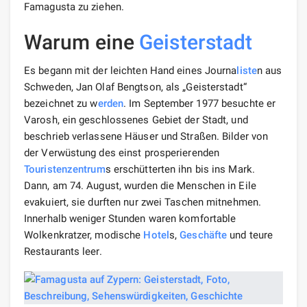
Famagusta zu ziehen.
Warum eine
Geisterstadt
Es begann mit der leichten Hand eines Journa
liste
n aus
Schweden, Jan Olaf Bengtson, als „Geisterstadt“
bezeichnet zu w
erden
. Im September 1977 besuchte er
Varosh, ein geschlossenes Gebiet der Stadt, und
beschrieb verlassene Häuser und Straßen. Bilder von
der Verwüstung des einst prosperierenden
Touristen
zentrum
s erschütterten ihn bis ins Mark.
Dann, am 74. August, wurden die Menschen in Eile
evakuiert, sie durften nur zwei Taschen mitnehmen.
Innerhalb weniger Stunden waren komfortable
Wolkenkratzer, modische
Hotel
s,
Geschäfte
und teure
Restaurants leer.