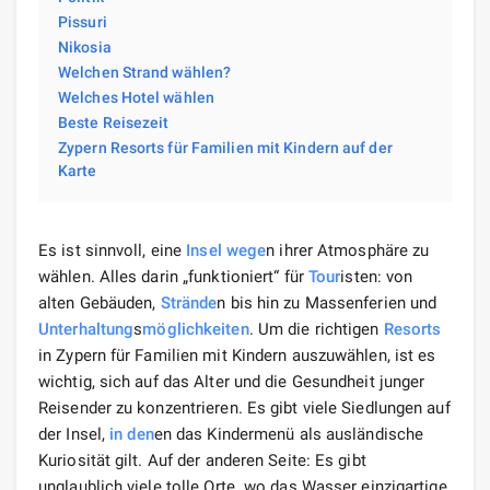
Pissuri
Nikosia
Welchen Strand wählen?
Welches Hotel wählen
Beste Reisezeit
Zypern Resorts für Familien mit Kindern auf der
Karte
Es ist sinnvoll, eine
Insel
wege
n ihrer Atmosphäre zu
wählen. Alles darin „funktioniert“ für
Tour
isten: von
alten Gebäuden,
Strände
n bis hin zu Massenferien und
Unterhaltung
s
möglichkeiten
. Um die richtigen
Resorts
in Zypern für Familien mit Kindern auszuwählen, ist es
wichtig, sich auf das Alter und die Gesundheit junger
Reisender zu konzentrieren. Es gibt viele Siedlungen auf
der Insel,
in den
en das Kindermenü als ausländische
Kuriosität gilt. Auf der anderen Seite: Es gibt
unglaublich viele tolle Orte. wo das Wasser einzigartige