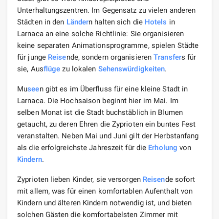
Unterhaltungszentren. Im Gegensatz zu vielen anderen
Städten in den
Länder
n halten sich die
Hotels
in
Larnaca an eine solche Richtlinie: Sie organisieren
keine separaten Animationsprogramme, spielen Städte
für junge
Reise
nde, sondern organisieren
Transfer
s für
sie, Aus
flüge
zu lokalen
Sehenswürdigkeiten
.
Mu
see
n gibt es im Überfluss für eine kleine Stadt in
Larnaca. Die Hochsaison beginnt hier im Mai. Im
selben Monat ist die Stadt buchstäblich in Blumen
getaucht, zu deren Ehren die Zyprioten ein buntes Fest
veranstalten. Neben Mai und Juni gilt der Herbstanfang
als die erfolgreichste Jahreszeit für die
Erholung
von
Kindern
.
Zyprioten lieben Kinder, sie versorgen
Reisen
de sofort
mit allem, was für einen komfortablen Aufenthalt von
Kindern und älteren Kindern notwendig ist, und bieten
solchen Gästen die komfortabelsten Zimmer mit