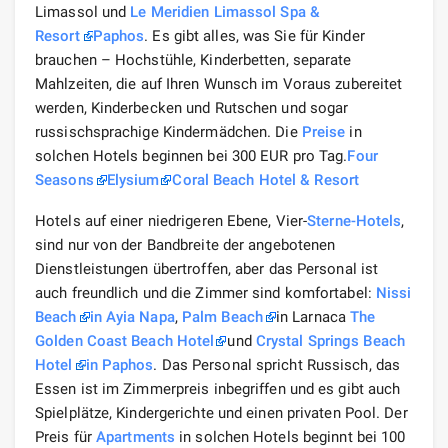
Limassol und
Le Meridien Limassol Spa &
Resort
Paphos
. Es gibt alles, was Sie für Kinder
brauchen – Hochstühle, Kinderbetten, separate
Mahlzeiten, die auf Ihren Wunsch im Voraus zubereitet
werden, Kinderbecken und Rutschen und sogar
russischsprachige Kindermädchen. Die
Preise
in
solchen Hotels beginnen bei 300 EUR pro Tag.
Four
Seasons
Elysium
Coral Beach Hotel & Resort
Hotels auf einer niedrigeren Ebene, Vier-
Sterne-Hotels
,
sind nur von der Bandbreite der angebotenen
Dienstleistungen übertroffen, aber das Personal ist
auch freundlich und die Zimmer sind komfortabel:
Nissi
Beach
in Ayia Napa
,
Palm Beach
in Larnaca
The
Golden Coast Beach Hotel
und
Crystal Springs Beach
Hotel
in Paphos
. Das Personal spricht Russisch, das
Essen ist im Zimmerpreis inbegriffen und es gibt auch
Spielplätze, Kindergerichte und einen privaten Pool. Der
Preis für
Apartments
in solchen Hotels beginnt bei 100