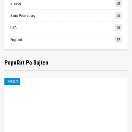
Greece
60
Saint Petersburg
55
USA
55
England
52
Populärt På Sajten
ITALIEN