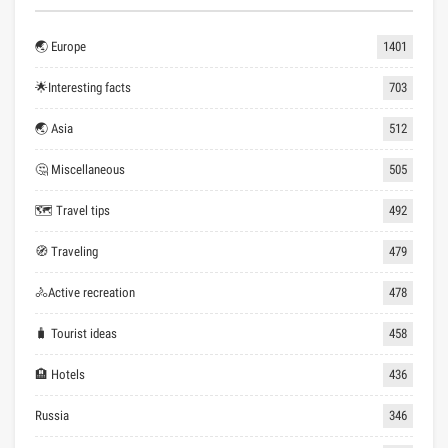
🌏 Europe
1401
🌟Interesting facts
703
🌏 Asia
512
🤔 Miscellaneous
505
🗺 Travel tips
492
🧭 Traveling
479
🚴Active recreation
478
🧳 Tourist ideas
458
🏨 Hotels
436
Russia
346