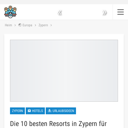
«
»
Heim
🌏 Europa
Zypern
ZYPERN
🏨 HOTELS
🏝 URLAUBSIDEEN
Die 10 besten Resorts in Zypern für