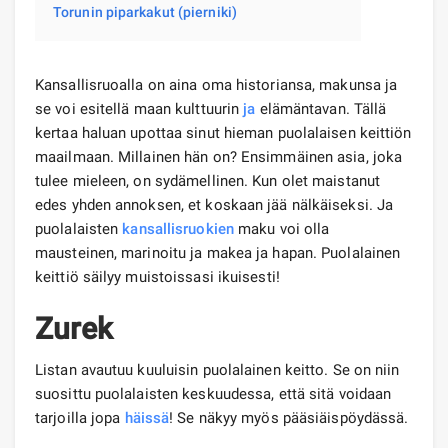
Torunin piparkakut (pierniki)
Kansallisruoalla on aina oma historiansa, makunsa ja
se voi esitellä maan kulttuurin
ja
elämäntavan. Tällä
kertaa haluan upottaa sinut hieman puolalaisen keittiön
maailmaan. Millainen hän on? Ensimmäinen asia, joka
tulee mieleen, on sydämellinen. Kun olet maistanut
edes yhden annoksen, et koskaan jää nälkäiseksi. Ja
puolalaisten
kansallisruokien
maku voi olla
mausteinen, marinoitu ja makea ja hapan. Puolalainen
keittiö säilyy muistoissasi ikuisesti!
Zurek
Listan avautuu kuuluisin puolalainen keitto. Se on niin
suosittu puolalaisten keskuudessa, että sitä voidaan
tarjoilla jopa
häissä
! Se näkyy myös pääsiäispöydässä.