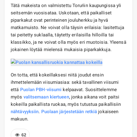
Tätä makeista on valmistettu Toruńin kaupungissa yli
seitsemän vuosisataa. Uskotaan, että paikalliset
piparkakut ovat perinteinen jouluherkku ja hyvä
matkamuisto. Ne voivat olla täysin erilaisia: lasitettuja
tai peitetty suklaalla, täytetty erilaisilla hilloilla tai
klassikko, ja ne voivat olla myös eri muotoisia. Yleensä
jokainen löytää mielensä mukaisia ​​piparkakkuja.
On totta, että kokeillaksesi niitä joudut ensin
ihmettelemään viisumiasiaa: sekä tavallinen viisumi
että
Puolan PBH-viisumi
kelpaavat. Suosittelemme
myös
valitsemaan kiertueen
, jonka aikana voit paitsi
kokeilla paikallista ruokaa, myös tutustua paikallisiin
nähtävyyksiin
.
Puolaan järjestetään retkiä
jokaiseen
makuun.
62