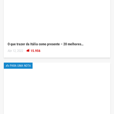
O que trazer da Itália como presente – 20 melhores…
Abr 12, 2022
15.956
✍ PARA UMA NOTA