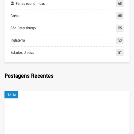
🏖 Férias económicas
68
Grécia
60
São Petersburgo
55
Inglaterra
53
Estados Unidos
51
Postagens Recentes
ITÁLIA