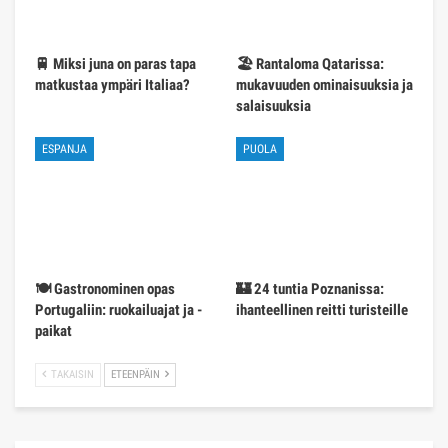
🚆 Miksi juna on paras tapa
🏖️ Rantaloma Qatarissa:
matkustaa ympäri Italiaa?
mukavuuden ominaisuuksia ja
salaisuuksia
ESPANJA
PUOLA
🍽️ Gastronominen opas
🏰 24 tuntia Poznanissa:
Portugaliin: ruokailuajat ja -
ihanteellinen reitti turisteille
paikat
TAKAISIN
ETEENPÄIN