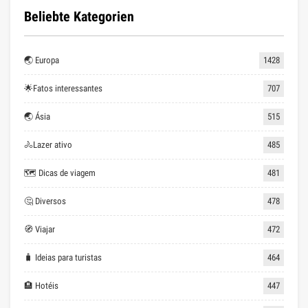
Beliebte Kategorien
🌏 Europa
1428
🌟Fatos interessantes
707
🌏 Ásia
515
🚴Lazer ativo
485
🗺 Dicas de viagem
481
🤔 Diversos
478
🧭 Viajar
472
🧳 Ideias para turistas
464
🏨 Hotéis
447