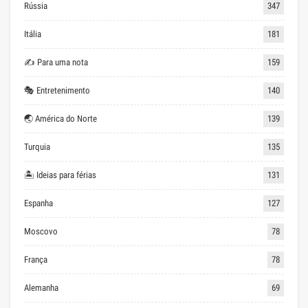
Rússia
347
Itália
181
✍ Para uma nota
159
🎭 Entretenimento
140
🌏 América do Norte
139
Turquia
135
🏝 Ideias para férias
131
Espanha
127
Moscovo
78
França
78
Alemanha
69