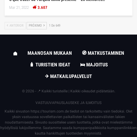
Mar 21, 2022
3.607
ANTERIOR
PRÓXIMO
1 De 649
MAANOSAN MUKAAN
🧭 MATKUSTAMINEN
🧳 TURISTIEN IDEAT
🛌 MAJOITUS
✈ MATKAILUPALVELUT
© 2026 - 📍 Kaikki turisteille | Kaikki oikeudet pidätetään.
VASTUUVAPAUSLAUSEKE JA ILMOITUS
Kaikki sivuston
https://tourism.com.de
tiedot on tarkoitettu vain tiedoksi. Olet
yksin vastuussa sovellettavien paikallisten tai kansainvälisten lakien
noudattamisesta. Sivusto suosittelee usein tuotteita, jotka ovat mielestämme
hyödyllisiä lukijoillemme. Saatamme saada kumppanipalkkioita kumppanilinkkien
kautta hankittujen tuotteiden myynnistä.