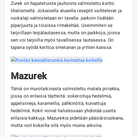
Zurek on hapatetuista jauhoista valmistettu keitto
lihaliemellä. Jokaisella alueella reseptit vaihtelevat ja
ruokalaji valmistetaan eri tavalla: paikoin lisätään
piparjuurta ja toisissa rintakehää. Useimmiten se
tarjoillaan leipälautasessa, mutta on paikkoja, joissa
sen voi tarjoilla myös tavallisessa lautasessa. On
tapana syödä keittoa smetanan ja yrttien kanssa.
Mazurek
Tämä on murotaikinasta valmistettu matala piirakka,
jossa on erilaisia ​​täytteitä: sokeroituja hedelmiä,
appelsiineja, karamellia, pähkinöitä, kuivattuja
hedelmiä. Kokit voivat halutessaan yhdistää useita
erilaisia ​​kakkuja. Mazurekia pidetään pääsiäisruokana,
mutta voit kokeilla sitä myös muina aikoina.