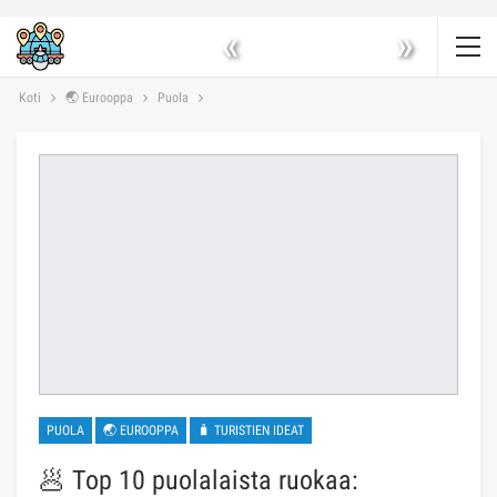
«
»
Koti
🌏 Eurooppa
Puola
PUOLA
🌏 EUROOPPA
🧳 TURISTIEN IDEAT
🥟 Top 10 puolalaista ruokaa: