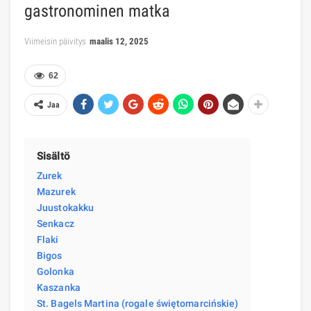
gastronominen matka
Viimeisin päivitys
maalis 12, 2025
62
Jaa
Sisältö
Zurek
Mazurek
Juustokakku
Senkacz
Flaki
Bigos
Golonka
Kaszanka
St. Bagels Martina (rogale świętomarcińskie)