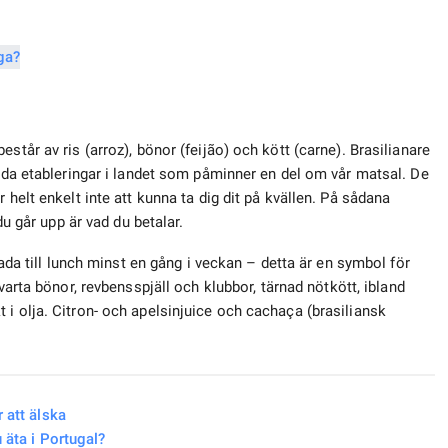
står av ris (arroz), bönor (feijão) och kött (carne). Brasilianare
ilda etableringar i landet som påminner en del om vår matsal. De
 helt enkelt inte att kunna ta dig dit på kvällen. På sådana
 du går upp är vad du betalar.
oada till lunch minst en gång i veckan – detta är en symbol för
arta bönor, revbensspjäll och klubbor, tärnad nötkött, ibland
i olja. Citron- och apelsinjuice och cachaça (brasiliansk
 att älska
u äta i Portugal?