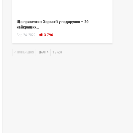
Що привезти з Хорватії у подарунок – 20
найкращих…
Бер 24, 2022
3 796
ПОПЕРЕДНЯ
ДАЛІ
1 з 650