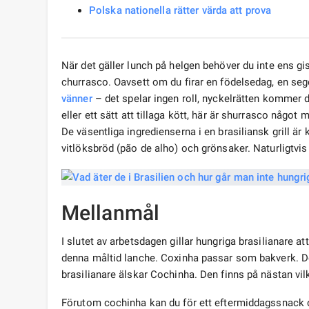
Polska nationella rätter värda att prova
När det gäller lunch på helgen behöver du inte ens gi
churrasco. Oavsett om du firar en födelsedag, en seger
vänner
– det spelar ingen roll, nyckelrätten kommer defi
eller ett sätt att tillaga kött, här är shurrasco något
De väsentliga ingredienserna i en brasiliansk grill är kö
vitlöksbröd (pão de alho) och grönsaker. Naturligtvi
Mellanmål
I slutet av arbetsdagen gillar hungriga brasilianare a
denna måltid lanche. Coxinha passar som bakverk. Det 
brasilianare älskar Cochinha. Den finns på nästan vilk
Förutom cochinha kan du för ett eftermiddagssnack o