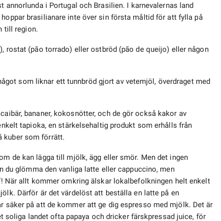
st annorlunda i Portugal och Brasilien. I karnevalernas land
oppar brasilianare inte över sin första måltid för att fylla på
till region.
, rostat (pão torrado) eller ostbröd (pão de queijo) eller någon
a (något som liknar ett tunnbröd gjort av vetemjöl, överdraget med
acaibär, bananer, kokosnötter, och de gör också kakor av
enkelt tapioka, en stärkelsehaltig produkt som erhålls från
å kuber som förrätt.
om de kan lägga till mjölk, ägg eller smör. Men det ingen
 kan du glömma den vanliga latte eller cappuccino, men
af! När allt kommer omkring älskar lokalbefolkningen helt enkelt
lk. Därför är det värdelöst att beställa en latte på en
var säker på att de kommer att ge dig espresso med mjölk. Det är
det soliga landet ofta papaya och dricker färskpressad juice, för