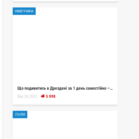
НІМЕЧЧИНА
Що подивитись в Дрездені за 1 день самостійно –…
Вер 29, 2022
5 098
ІТАЛІЯ