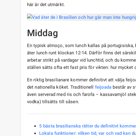
här är det utmärkt.
Middag
En typisk almoço, som lunch kallas på portugisiska, be
äter lunch runt klockan 12-14. Därför finns det särsk
arbetar strikt på vardagar vid lunchtid, och du kommer
ställen sätts ofta ett fast pris för vikten: hur mycket
En riktig brasilianare kommer definitivt att välja feij
det nationella köket. Traditionell
feijoada
består av sv
även serverad med ris och farofa – kassavamjöl stekt 
vodka) tillsätts till såsen.
5 bästa brasilianska rätter du definitivt kommer
Lokala funktioner: vilken tid, var och vad kan d