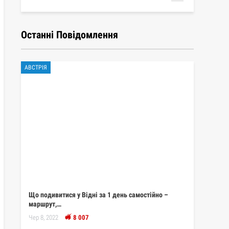
Останні Повідомлення
АВСТРІЯ
Що подивитися у Відні за 1 день самостійно –
маршрут,…
Чер 8, 2022
8 007