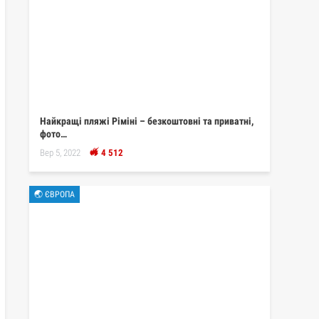
Найкращі пляжі Ріміні – безкоштовні та приватні,
фото…
Вер 5, 2022
4 512
🌏 ЄВРОПА