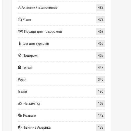
🚴Активний відпочинок
482
🤔 Різне
472
🗺 Поради для подорожей
468
🧳 Ідеї для туристів
465
🧭 Подорожі
459
🏨 Готелі
447
Росія
346
Італія
180
✍ На замітку
159
🎭 Розваги
142
🌏 Північна Америка
138