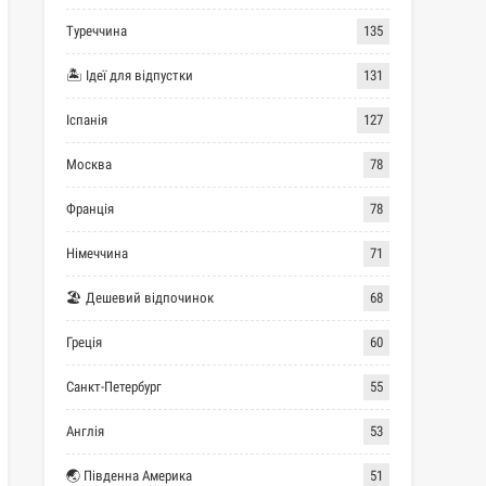
Туреччина
135
🏝 Ідеї для відпустки
131
Іспанія
127
Москва
78
Франція
78
Німеччина
71
🏖 Дешевий відпочинок
68
Греція
60
Санкт-Петербург
55
Англія
53
🌏 Південна Америка
51