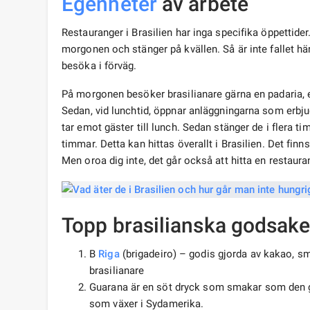
Egenheter
av arbete
Restauranger i Brasilien har inga specifika öppettider.
morgonen och stänger på kvällen. Så är inte fallet här
besöka i förväg.
På morgonen besöker brasilianare gärna en padaria, et
Sedan, vid lunchtid, öppnar anläggningarna som erbju
tar emot gäster till lunch. Sedan stänger de i flera t
timmar. Detta kan hittas överallt i Brasilien. Det fi
Men oroa dig inte, det går också att hitta en restaur
Topp brasilianska godsaker
B
Riga
(brigadeiro) – godis gjorda av kakao, s
brasilianare
Guarana är en söt dryck som smakar som den gy
som växer i Sydamerika.