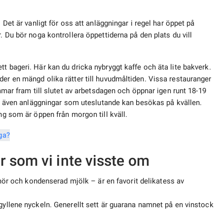
 Det är vanligt för oss att anläggningar i regel har öppet på
. Du bör noga kontrollera öppettiderna på den plats du vill
t bageri. Här kan du dricka nybryggt kaffe och äta lite bakverk.
der en mängd olika rätter till huvudmåltiden. Vissa restauranger
immar fram till slutet av arbetsdagen och öppnar igen runt 18-19
nns även anläggningar som uteslutande kan besökas på kvällen.
ang som är öppen från morgon till kväll.
 som vi inte visste om
mör och kondenserad mjölk – är en favorit delikatess av
llene nyckeln. Generellt sett är guarana namnet på en vinstock