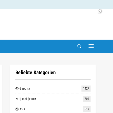
»
Beliebte Kategorien
🌏 Європа
1427
🌟Цікаві факти
704
🌏 Азія
517