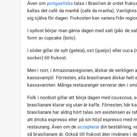
Även om
portgaeliska
talas i Brasilien är ordet fruko
kallas det café da manhã (cafe da manha). Vanligtvis h
sig själva för dagen. Frukosten kan variera från region 
I sydost börjar man gärna dagen med salt (pão de sal)
form av cupcake (bolo).
I söder gillar de sylt (geleia), ost (queijo) eller cuc
socker) till frukost.
Men i norr, i Amazonasregionen, älskar de verkligen 
kassavamjöl. Förresten, alla brasilianare älskar helt 
kassavaroten. Många restauranger serverar den i sm
Folk i nordost gillar att börja dagen med couscous, s
brasilianare klarar sig utan är kaffe. Förresten, här
brasilianare har aldrig hört talas om existensen av r
att dricka espresso eller på sin höjd espresso med mjö
restaurang. Även om de
accepterar
din beställning, 
så brasilianare är. Också till frukost äter invånare i 