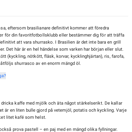
ssa, eftersom brasilianare definitivt kommer att föredra
 för din favoritfotbollsklubb eller bestämmer dig för att träffa
nitivt att vara shurrasko. I Brasilien är det inte bara en grill
 mer. Det här är en hel händelse som varken har början eller slut.
tt (kyckling, nötkött, fläsk, korvar, kycklinghjärtan), ris, farofa,
s åtföljs shurrasco av en enorm mängd öl.
tt dricka kaffe med mjölk och äta något stärkelserikt. De kallar
är en liten bulle gjord på vetemjöl, potatis och kyckling. Varje
et litet kafé som helst.
ckså prova pastell – en paj med en mängd olika fyllningar.