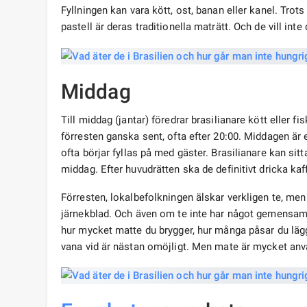
Fyllningen kan vara kött, ost, banan eller kanel. Trots 
pastell är deras traditionella maträtt. Och de vill in
Middag
Till middag (jantar) föredrar brasilianare kött eller fi
förresten ganska sent, ofta efter 20:00. Middagen är e
ofta börjar fyllas på med gäster. Brasilianare kan si
middag. Efter huvudrätten ska de definitivt dricka kaff
Förresten, lokalbefolkningen älskar verkligen te, men 
järnekblad. Och även om te inte har något gemensamt
hur mycket matte du brygger, hur många påsar du lägger 
vana vid är nästan omöjligt. Men mate är mycket anvä