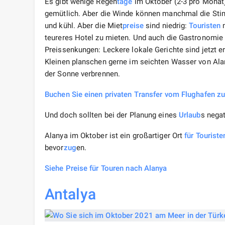
Es gibt wenige Regen
tage
im Oktober (2-3 pro Monat)
gemütlich. Aber die Winde können manchmal die St
und kühl. Aber die Miet
preise
sind niedrig:
Touristen
m
teureres Hotel zu mieten. Und auch die Gastronomie 
Preissenkungen: Leckere lokale Gerichte sind jetzt 
Kleinen planschen gerne im seichten Wasser von Alan
der Sonne verbrennen.
Buchen Sie einen privaten Transfer vom Flughafen zu
Und doch sollten bei der Planung eines
Urlaub
s negat
Alanya im Oktober ist ein großartiger Ort
für Touriste
bevor
zug
en.
Siehe Preise für Touren nach Alanya
Antalya