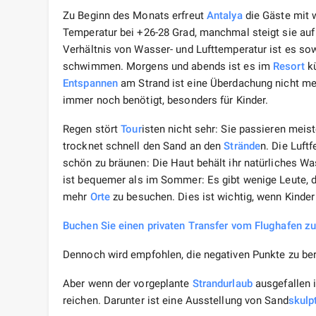
Zu Beginn des Monats erfreut
Antalya
die Gäste mit 
Temperatur bei +26-28 Grad, manchmal steigt sie auf
Verhältnis von Wasser- und Lufttemperatur ist es so
schwimmen. Morgens und abends ist es im
Resort
kü
Entspannen
am Strand ist eine Überdachung nicht me
immer noch benötigt, besonders für Kinder.
Regen stört
Tour
isten nicht sehr: Sie passieren meis
trocknet schnell den Sand an den
Strände
n. Die Luftf
schön zu bräunen: Die Haut behält ihr natürliches W
ist bequemer als im Sommer: Es gibt wenige Leute, 
mehr
Orte
zu besuchen. Dies ist wichtig, wenn Kinder
Buchen Sie einen privaten Transfer vom Flughafen zu
Dennoch wird empfohlen, die negativen Punkte zu ber
Aber wenn der vorgeplante
Strandurlaub
ausgefallen i
reichen. Darunter ist eine Ausstellung von Sand
skulp