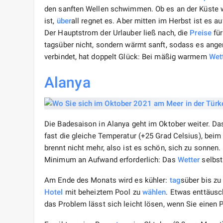
den sanften Wellen schwimmen. Ob es an der Küste 
ist,
über
all regnet es. Aber mitten im Herbst ist es 
Der Hauptstrom der Urlauber ließ nach, die
Preise
für
tagsüber nicht, sondern wärmt sanft, sodass es angen
verbindet, hat doppelt Glück: Bei mäßig warmem
Wet
Alanya
Die Badesaison in Alanya geht im Oktober weiter. D
fast die gleiche Temperatur (+25 Grad Celsius), beim
brennt nicht mehr, also ist es schön, sich zu sonnen.
Minimum an Aufwand erforderlich: Das
Wetter
selbst 
Am Ende des Monats wird es kühler:
tag
süber bis zu
Hotel
mit beheiztem Pool zu
wählen
. Etwas enttäusc
das Problem lässt sich leicht lösen, wenn Sie einen 