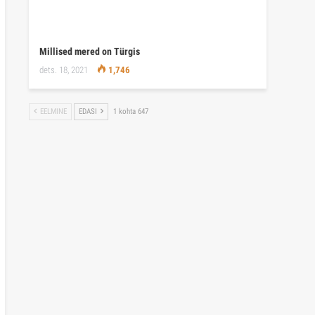
Millised mered on Türgis
dets. 18, 2021
1,746
EELMINE
EDASI
1 kohta 647