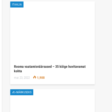
ITAALIA
Rooma vaatamisväärsused – 35 kõige huvitavamat
kohta
mai 23, 2022
1,988
✍ MÄRKUSEKS