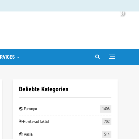
»
RVICES
Beliebte Kategorien
🌏 Euroopa
1406
🌟Huvitavad faktid
702
🌏 Aasia
514