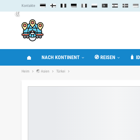
Kontakte
«
NACH KONTINENT
🧭 REISEN
🧳 I
Heim
🌏 Asien
Türkei