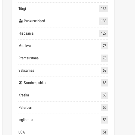
Türgi
135
🏝 Puhkuseideed
133
Hispaania
127
Moskva
78
Prantsusmaa
78
Saksamaa
69
🏖 Soodne puhkus
68
Kreeka
60
Peterburi
55
Inglismaa
53
USA
51