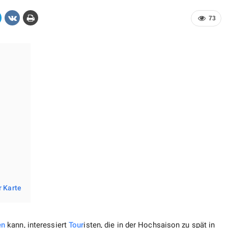
73
r Karte
en
kann, interessiert
Tour
isten, die in der Hochsaison zu spät in