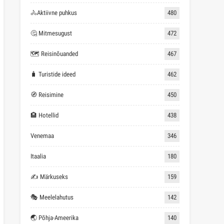
🚴Aktiivne puhkus
480
🤔 Mitmesugust
472
🗺 Reisinõuanded
467
🧳 Turistide ideed
462
🧭 Reisimine
450
🏨 Hotellid
438
Venemaa
346
Itaalia
180
✍ Märkuseks
159
🎭 Meelelahutus
142
🌏 Põhja-Ameerika
140