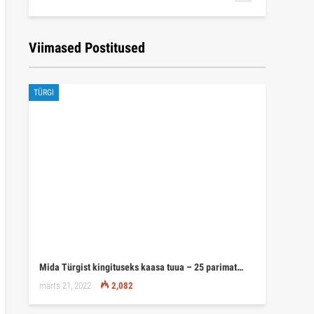
Viimased Postitused
TÜRGI
Mida Türgist kingituseks kaasa tuua – 25 parimat…
märts 21, 2022
2,082