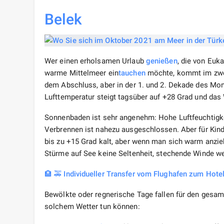
Belek
Wer einen erholsamen Urlaub
genießen
, die von Euk
warme Mittelmeer ein
tauchen
möchte, kommt im zwei
dem Abschluss, aber in der 1. und 2. Dekade des Mon
Lufttemperatur steigt tagsüber auf +28 Grad und das
Sonnenbaden ist sehr angenehm: Hohe Luftfeuchtigke
Verbrennen ist nahezu ausgeschlossen. Aber für Ki
bis zu +15 Grad kalt, aber wenn man sich warm anzie
Stürme auf See keine Seltenheit, stechende Winde wehe
🏨 🚕 Individueller Transfer vom Flughafen zum Hote
Bewölkte oder regnerische Tage fallen für den gesamt
solchem ​​Wetter tun können: