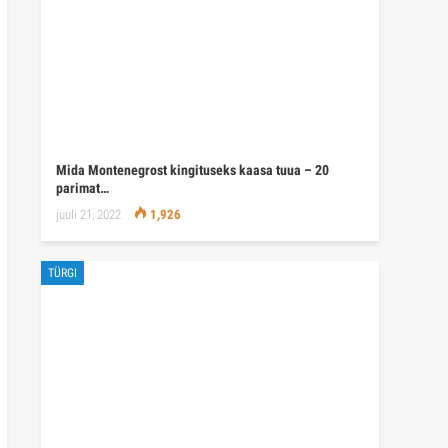
Mida Montenegrost kingituseks kaasa tuua – 20
parimat…
juuli 21, 2022
1,926
TÜRGI