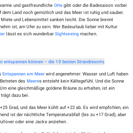
warme und gastfreundliche
Orte
gibt oder die Badesaison vorbei
auf dem Land noch gemütlich und das Meer ist ruhig und sauber.
 Miete und Lebensmittel sanken leicht. Die Sonne brennt
ehm ist, am Ufer zu sein. Wer Badeurlaub lieber mit Kultur
ter
lässt es sich wunderbar
Sightseeing
machen.
as
Entspannen
am Meer
wird angenehmer: Wasser und Luft haben
 Betreten des
Meere
s entsteht kein Kältegefühl. Und die Sonne
 Um eine gleichmäßige goldene Bräune zu erhalten, ist ein
trägt dazu bei.
 +25 Grad, und das Meer kühlt auf +22 ab. Es wird empfohlen, ein
hend ist der nächtliche Temperaturabfall (bis zu +17 Grad), aber
Pullover oder eine Jacke anziehen.