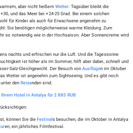
warmem, aber nicht heißem
Wetter
: Tagsüber bleibt die
 +30, und das Meer bei +24-25 Grad. Bei einem solchen
wohl für Kinder als auch für Erwachsene angenehm zu
hl: Sie benötigen möglicherweise warme Kleidung. Zum
hr so ​​notwendig wie in der Hochsaison. Aber Sonnencreme wird
tens nachts und erfrischen nur die Luft. Und die Tagessonne
euchtigkeit ist höher als im Sommer, hilft aber dabei, schnell und
asser-Salz-Gleichgewicht. Der Besuch von
Ausflüge
n im Oktober
das Wetter ist angenehm zum Sightseeing. Und es gibt noch
 unter den
Reise
nden sind.
 Ihrem Hotel in Antalya für 2 885 RUB
ücksichtigen:
st, können Sie die
Festival
s besuchen, die im Oktober in Antalya
tur
en, ein jährliches Filmfestival.