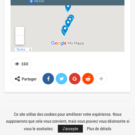
160
Partager
POST PRÉCÉDENT
PROCHAIN ARTICLE
Ce site utilise des cookies pour améliorer votre expérience. Nous
Où se détendre en Turquie
15 meilleurs hôtels d’Alanya
supposerons que cela vous convient, mais vous pouvez vous désinscrire si
en juin 2021 en mer – 10
avec parc aquatique
vous le souhaitez.
J'accepte
Plus de détails
meilleurs resorts