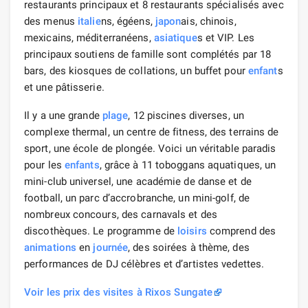
restaurants principaux et 8 restaurants spécialisés avec
des menus
italie
ns, égéens,
japon
ais, chinois,
mexicains, méditerranéens,
asiatique
s et VIP. Les
principaux soutiens de famille sont complétés par 18
bars, des kiosques de collations, un buffet pour
enfant
s
et une pâtisserie.
Il y a une grande
plage
, 12 piscines diverses, un
complexe thermal, un centre de fitness, des terrains de
sport, une école de plongée. Voici un véritable paradis
pour les
enfants
, grâce à 11 toboggans aquatiques, un
mini-club universel, une académie de danse et de
football, un parc d’accrobranche, un mini-golf, de
nombreux concours, des carnavals et des
discothèques. Le programme de
loisirs
comprend des
animations
en
journée
, des soirées à thème, des
performances de DJ célèbres et d’artistes vedettes.
Voir les prix des visites à Rixos Sungate