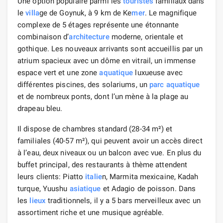
Une option populaire parmi les
touristes
familiaux dans
le
villa
ge de Goynuk, à 9 km de Ke
mer
. Le magnifique
complexe de 5 étages représente une étonnante
combinaison d’
architecture
moderne, orientale et
gothique. Les nouveaux arrivants sont accueillis par un
atrium spacieux avec un dôme en vitrail, un immense
espace vert et une zone
aquatique
luxueuse avec
différentes piscines, des solariums, un
parc aquatique
et de nombreux ponts, dont l’un mène à la plage au
drapeau bleu.
Il dispose de chambres standard (28-34 m²) et
familiales (40-57 m²), qui peuvent avoir un accès direct
à l’eau, deux niveaux ou un balcon avec vue. En plus du
buffet principal, des restaurants à thème attendent
leurs clients: Piatto
italie
n, Marmita mexicaine, Kadah
turque, Yuushu
asiatique
et Adagio de poisson. Dans
les
lieux
traditionnels, il y a 5 bars merveilleux avec un
assortiment riche et une musique agréable.