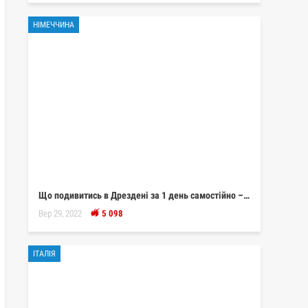
НІМЕЧЧИНА
Що подивитись в Дрездені за 1 день самостійно –…
Вер 29, 2022
5 098
ІТАЛІЯ