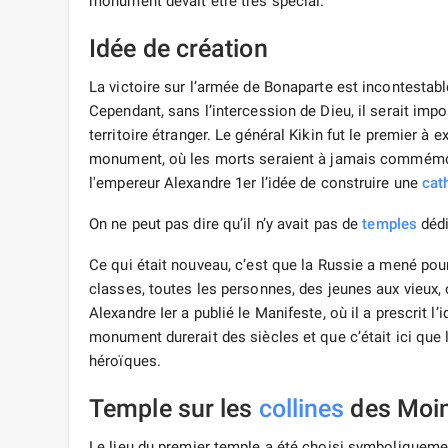
monument devait être très spécial.
Idée de création
La victoire sur l’armée de Bonaparte est incontestabl
Cependant, sans l’intercession de Dieu, il serait im
territoire étranger. Le général Kikin fut le premier à ex
monument, où les morts seraient à jamais commémorés
l'empereur Alexandre 1er l’idée de construire une
cat
On ne peut pas dire qu’il n’y avait pas de
temples
dédi
Ce qui était nouveau, c’est que la Russie a mené pour 
classes, toutes les personnes, des jeunes aux vieux, 
Alexandre Ier a publié le Manifeste, où il a prescrit l’
monument durerait des siècles et que c’était ici qu
héroïques.
Temple sur les
collines
des Moi
Le lieu du premier temple a été choisi symboliqueme