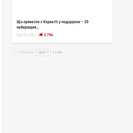
Що привезти з Хорватії у подарунок – 20
найкращих…
Бер 24, 2022
3 796
ПОПЕРЕДНЯ
ДАЛІ
1 з 650