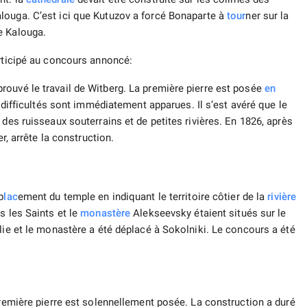
louga. C’est ici que Kutuzov a forcé Bonaparte à
tour
ner sur la
e Kalouga.
articipé au concours annoncé:
ouvé le travail de Witberg. La première pierre est posée
en
s difficultés sont immédiatement apparues. Il s’est avéré que le
 des ruisseaux souterrains et de petites rivières. En 1826, après
r, arrête la construction.
p
lac
ement du temple en indiquant le territoire côtier de la
rivière
 les Saints et le
monastère
Alekseevsky étaient situés sur le
lie et le monastère a été déplacé à Sokolniki. Le concours a été
première pierre est solennellement posée. La construction a duré