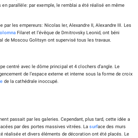
 en parallèle: par exemple, le remblai a été réalisé en même
e par les empereurs: Nicolas Ier, Alexandre II, Alexandre III. Les
olomna
Filaret et l’évêque de Dmitrovsky Leonid, ont béni
ral de Moscou Golitsyn ont supervisé tous les travaux.
type centré avec le dôme principal et 4 clochers d’angle. Le
’agencement de l’espace externe et interne sous la forme de croix
re
de la cathédrale inoccupé.
ment passait par les galeries. Cependant, plus tard, cette idée a
lacées par des portes massives vitrées. La
surf
ace des murs
été réalisée et divers éléments de décoration ont été placés. Le