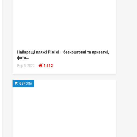
Найкращі пляжі Ріміні – безкоштовні та приватні,
фото…
Вер 5, 2022
4 512
🌏 ЄВРОПА