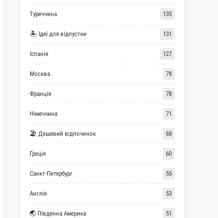
Туреччина
135
🏝 Ідеї для відпустки
131
Іспанія
127
Москва
78
Франція
78
Німеччина
71
🏖 Дешевий відпочинок
68
Греція
60
Санкт-Петербург
55
Англія
53
🌏 Південна Америка
51