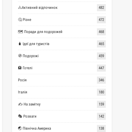
🚴Активний відпочинок
482
🤔 Різне
472
🗺 Поради для подорожей
468
🧳 Ідеї для туристів
465
🧭 Подорожі
459
🏨 Готелі
447
Росія
346
Італія
180
✍ На замітку
159
🎭 Розваги
142
🌏 Північна Америка
138