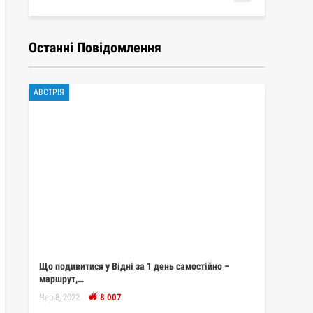
Останні Повідомлення
АВСТРІЯ
Що подивитися у Відні за 1 день самостійно –
маршрут,…
Чер 8, 2022
8 007