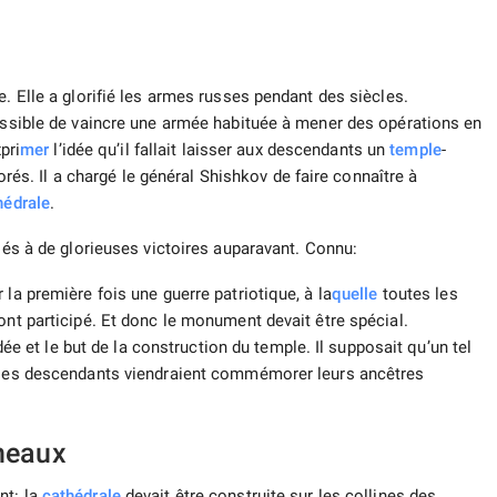
e. Elle a glorifié les armes russes pendant des siècles.
possible de vaincre une armée habituée à mener des opérations en
pri
mer
l’idée qu’il fallait laisser aux descendants un
temple
-
. Il a chargé le général Shishkov de faire connaître à
hédrale
.
és à de glorieuses victoires auparavant. Connu:
la première fois une guerre patriotique, à la
quelle
toutes les
ont participé. Et donc le monument devait être spécial.
idée et le but de la construction du temple. Il supposait qu’un tel
e les descendants viendraient commémorer leurs ancêtres
neaux
nt: la
cathédrale
devait être construite sur les collines des