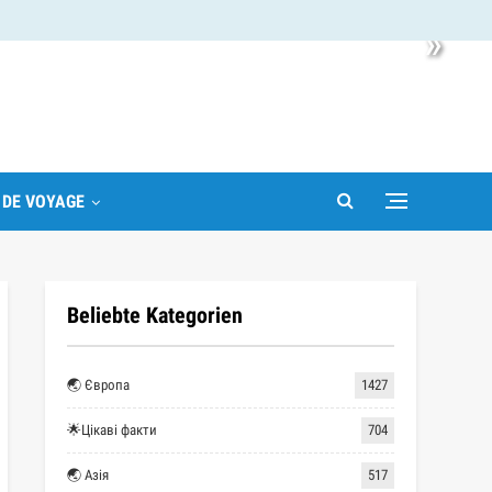
»
 DE VOYAGE
Beliebte Kategorien
🌏 Європа
1427
🌟Цікаві факти
704
🌏 Азія
517