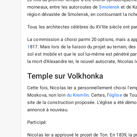
moineaux, entre les autoroutes de
Smolensk
et de Ka
région dévastée de Smolensk, en contournant la rich
Tous les architectes célèbres du XVIIIe siècle ont p
La commission a choisi parmi 20 options, mais a appr
1
817. Mais lors de la liaison du projet au terrain, de
sol est mobile et que le sol lui-même est pénétré par
la mort d’Alexandre Ier, le nouvel autocrate, Nicolas Ie
Temple sur Volkhonka
Cette fois, Nicolas Ier a personnellement choisi l'em
Moskova, non loin
du Kremlin
. Certes, l’
église
de Tous
site de la construction proposée. L’église a été démo
annoncé à nouveau.
Participé:
Nicolas Ier a approuvé le projet de Ton. En 1839, la 