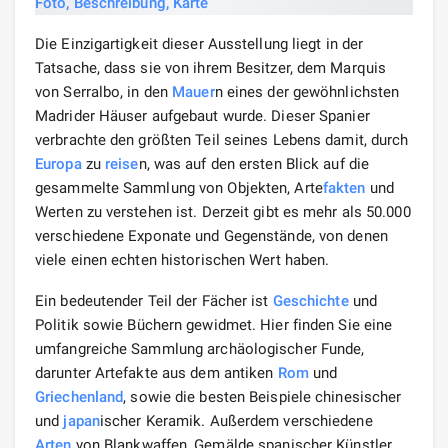
Die Einzigartigkeit dieser Ausstellung liegt in der
Tatsache, dass sie von ihrem Besitzer, dem Marquis
von Serralbo, in den
Mauer
n eines der gewöhnlichsten
Madrider Häuser aufgebaut wurde. Dieser Spanier
verbrachte den größten Teil seines Lebens damit, durch
Europa
zu
reise
n, was auf den ersten Blick auf die
gesammelte Sammlung von Objekten, Arte
fakten
und
Werten zu verstehen ist. Derzeit gibt es mehr als 50.000
verschiedene Exponate und Gegenstände, von denen
viele einen echten historischen Wert haben.
Ein bedeutender Teil der Fächer ist
Geschichte
und
Politik sowie Büchern gewidmet. Hier finden Sie eine
umfangreiche Sammlung archäologischer Funde,
darunter Artefakte aus dem antiken
Rom
und
Griechenland
, sowie die besten Beispiele chinesischer
und
japan
ischer Keramik. Außerdem verschiedene
Arten
von Blankwaffen, Gemälde spanischer Künstler,