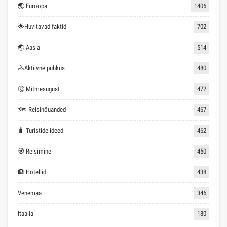
🌏 Euroopa
1406
🌟Huvitavad faktid
702
🌏 Aasia
514
🚴Aktiivne puhkus
480
🤔 Mitmesugust
472
🗺 Reisinõuanded
467
🧳 Turistide ideed
462
🧭 Reisimine
450
🏨 Hotellid
438
Venemaa
346
Itaalia
180