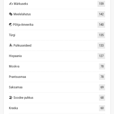
✍ Märkuseks
159
🎭 Meelelahutus
142
🌏 Põhja-Ameerika
140
Türgi
135
🏝 Puhkuseideed
133
Hispaania
127
Moskva
78
Prantsusmaa
78
Saksamaa
69
🏖 Soodne puhkus
68
Kreeka
60