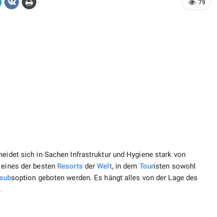
79
heidet sich in Sachen Infrastruktur und Hygiene stark von
t eines der besten
Resorts
der
Welt
, in dem
Tour
isten sowohl
laub
soption geboten werden. Es hängt alles von der Lage des
.