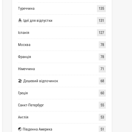
Туреччина
135
🏝 Ідеї для відпустки
131
Іспанія
127
Москва
78
Франція
78
Німеччина
71
🏖 Дешевий відпочинок
68
Греція
60
Санкт-Петербург
55
Англія
53
🌏 Південна Америка
51