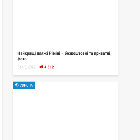
Найкращі пляжі Ріміні – безкоштовні та приватні,
фото…
Вер 5, 2022
4 512
🌏 ЄВРОПА