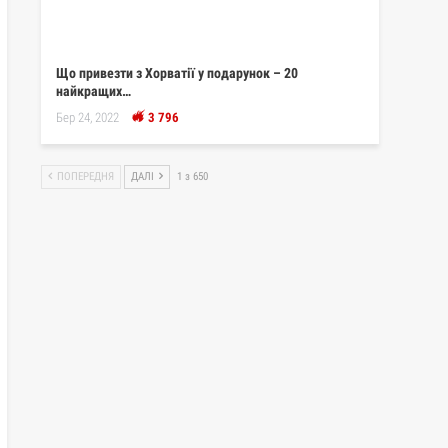
Що привезти з Хорватії у подарунок – 20
найкращих…
Бер 24, 2022
3 796
ПОПЕРЕДНЯ
ДАЛІ
1 з 650