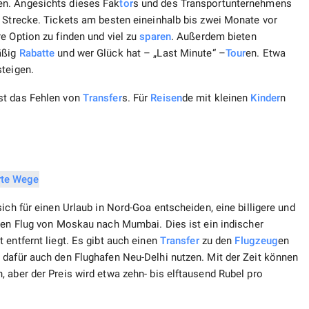
en. Angesichts dieses Fak
tor
s und des Transportunternehmens
o Strecke. Tickets am besten eineinhalb bis zwei Monate vor
e Option zu finden und viel zu
sparen
. Außerdem bieten
äßig
Rabatte
und wer Glück hat – „Last Minute“ –
Tour
en. Etwa
steigen.
st das Fehlen von
Transfer
s. Für
Reisen
de mit kleinen
Kinder
n
ich für einen Urlaub in Nord-Goa entscheiden, eine billigere und
inen Flug von Moskau nach Mumbai. Dies ist ein indischer
 entfernt liegt. Es gibt auch einen
Transfer
zu den
Flugzeug
en
 dafür auch den Flughafen Neu-Delhi nutzen. Mit der Zeit können
 aber der Preis wird etwa zehn- bis elftausend Rubel pro