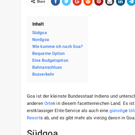
Share
Inhalt
Südgoa
Nordgoa
Wie komme ich nach Goa?
Bequeme Option
Eine Budgetoption
Bahnanschluss
Busverkehr
Goa ist der kleinste Bundesstaat Indiens und untersc
anderen
Orte
n in diesem facettenreichen Land. Es is
erstklassiger Elite-Service als auch eine
günstig
e
Ur
Resort
s ab, und es gibt mehr als vierzig davon in Goa
Südgoa