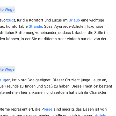
evor
zug
t, für die Komfort und Luxus im
Urlaub
eine wichtige
eau, komfortable
Strände
, Spas, Ayurveda-Schulen, luxuriöse
chtlicher Entfernung voneinander, sodass Urlauber die Stille in
n können, in der Sie meditieren oder einfach nur die von der
zug
en, ist Nord-Goa geeignet. Dieser Ort zieht junge Leute an,
eue Freunde zu finden und Spaß zu haben. Diese Tradition besteht
-Unternehmen hier ankamen, und seitdem hat sich ihr Charakter
terne repräsentiert, die P
reise
sind niedrig, das Essen ist von
en von Leitungswasser weder in billigen noch in teuren
Hotels