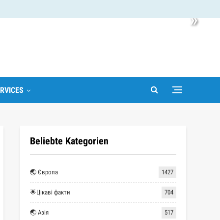
»
RVICES
Beliebte Kategorien
🌏 Європа
1427
🌟Цікаві факти
704
🌏 Азія
517