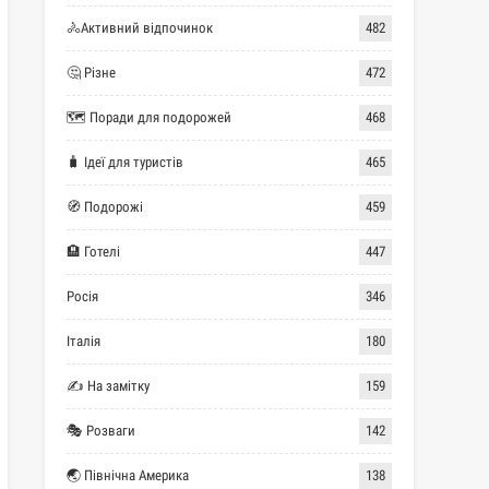
🚴Активний відпочинок
482
🤔 Різне
472
🗺 Поради для подорожей
468
🧳 Ідеї для туристів
465
🧭 Подорожі
459
🏨 Готелі
447
Росія
346
Італія
180
✍ На замітку
159
🎭 Розваги
142
🌏 Північна Америка
138