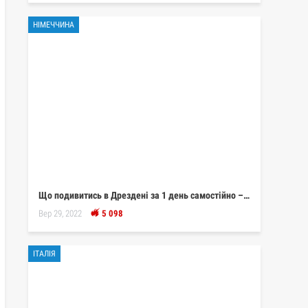
НІМЕЧЧИНА
Що подивитись в Дрездені за 1 день самостійно –…
Вер 29, 2022
5 098
ІТАЛІЯ