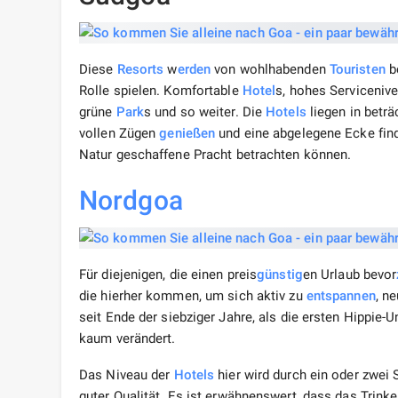
Diese
Resorts
w
erden
von wohlhabenden
Touristen
b
Rolle spielen. Komfortable
Hotel
s, hohes Serviceniv
grüne
Park
s und so weiter. Die
Hotels
liegen in beträ
vollen Zügen
genießen
und eine abgelegene Ecke finde
Natur geschaffene Pracht betrachten können.
Nordgoa
Für diejenigen, die einen preis
günstig
en Urlaub bevor
die hierher kommen, um sich aktiv zu
entspannen
, n
seit Ende der siebziger Jahre, als die ersten Hippie
kaum verändert.
Das Niveau der
Hotels
hier wird durch ein oder zwei S
guter Qualität. Es ist erwähnenswert, dass das Trink