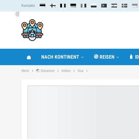
Kontakte
«
NACH KONTINENT
🧭 REISEN
🧳 I
Heim
🌏 Ozeanien
Indien
Goa