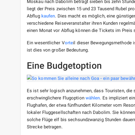
Moskau nach Dabolim beträgt sieben bis zehn Stund
liegt der Preis zwischen 15 und 23 Tausend Rubel pr
Abflug
kaufen
. Dies macht es möglich, eine günstiger
verschiedene Reiseveranstalter ihren Kunden regelm
einen Monat vor Abflug können die Tickets im Preis 
Ein wesentlicher V
orte
il dieser Bewegungsmethode i
ist dies von großer Bedeutung.
Eine Budgetoption
Es ist sehr logisch anzunehmen, dass Touristen, die s
erschwinglichere Flugoption
wählen
. Es impliziert e
Flughafen, der etwa fünfhundert Kilometer vom Resort
lokaler Fluggesellschaften nach Dabolim. Sie können
solche Flüge elf bis sechsundzwanzig Stunden dauern,
Strecke betragen.