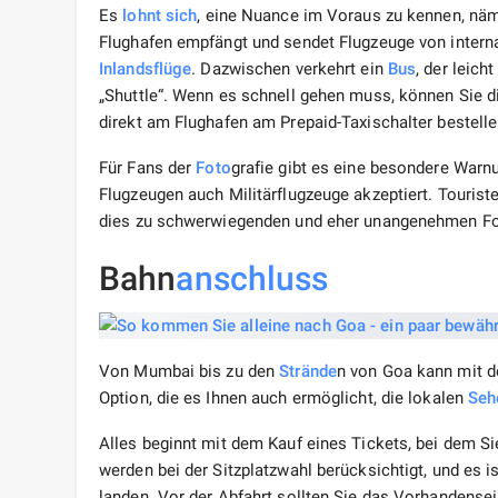
Es
lohnt sich
, eine Nuance im Voraus zu kennen, näml
Flughafen empfängt und sendet Flugzeuge von interna
Inlandsflüge
. Dazwischen verkehrt ein
Bus
, der leich
„Shuttle“. Wenn es schnell gehen muss, können Sie d
direkt am Flughafen am Prepaid-Taxischalter bestelle
Für Fans der
Foto
grafie gibt es eine besondere Warnu
Flugzeugen auch Militärflugzeuge akzeptiert. Tourist
dies zu schwerwiegenden und eher unangenehmen Fo
Bahn
anschluss
Von Mumbai bis zu den
Strände
n von Goa kann mit
Option, die es Ihnen auch ermöglicht, die lokalen
Seh
Alles beginnt mit dem Kauf eines Tickets, bei dem Si
werden bei der Sitzplatzwahl berücksichtigt, und es 
landen. Vor der Abfahrt sollten Sie das Vorhandens