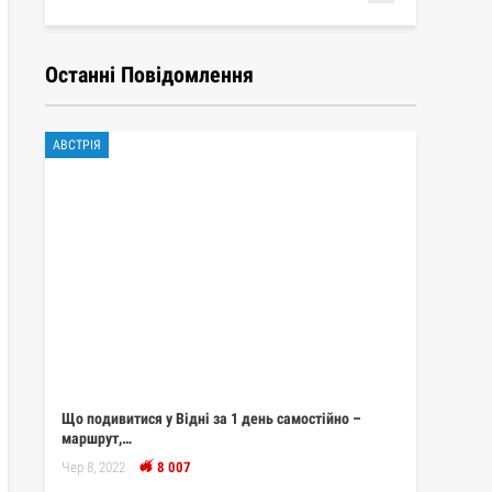
Останні Повідомлення
АВСТРІЯ
Що подивитися у Відні за 1 день самостійно –
маршрут,…
Чер 8, 2022
8 007