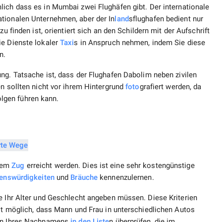
ich dass es in Mumbai zwei Flughäfen gibt. Der internationale
tionalen Unternehmen, aber der In
land
sflughafen bedient nur
t zu finden ist, orientiert sich an den Schildern mit der Aufschrift
ie Dienste lokaler
Taxi
s in Anspruch nehmen, indem Sie diese
n.
ng. Tatsache ist, dass der Flughafen Dabolim neben zivilen
en sollten nicht vor ihrem Hintergrund
foto
grafiert werden, da
lgen führen kann.
 dem
Zug
erreicht werden. Dies ist eine sehr kostengünstige
enswürdigkeiten
und
Bräuche
kennenzulernen.
e Ihr Alter und Geschlecht angeben müssen. Diese Kriterien
ist möglich, dass Mann und Frau in unterschiedlichen Autos
ein Ihres Nachnamens
in den
Liste
n überprüfen, die im