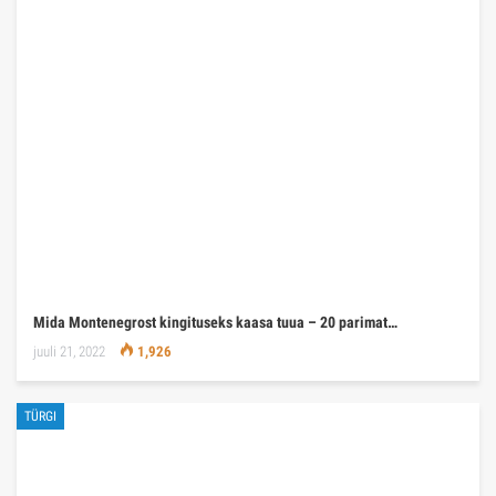
Mida Montenegrost kingituseks kaasa tuua – 20 parimat…
juuli 21, 2022
1,926
TÜRGI