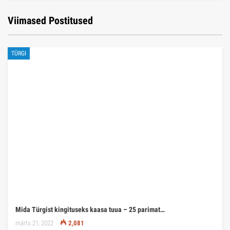
Viimased Postitused
TÜRGI
Mida Türgist kingituseks kaasa tuua – 25 parimat…
märts 21, 2022
2,081