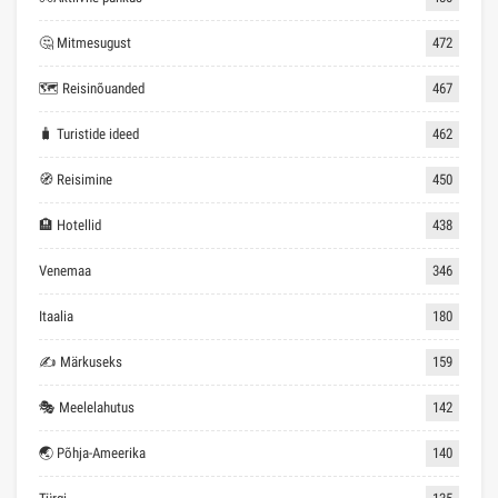
🤔 Mitmesugust
472
🗺 Reisinõuanded
467
🧳 Turistide ideed
462
🧭 Reisimine
450
🏨 Hotellid
438
Venemaa
346
Itaalia
180
✍ Märkuseks
159
🎭 Meelelahutus
142
🌏 Põhja-Ameerika
140