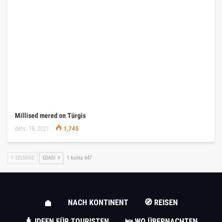
Millised mered on Türgis
dets. 18, 2021
1,745
EELMINE
EDASI
1 kohta 647
NACH KONTINENT
🧭 REISEN
🧳 IDEEN FÜR TOURISTEN
🛌 WO ÜBERNACHTEN