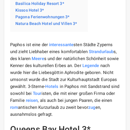
Basilica Holiday Resort 3*
Kissos Hotel 3*
Pagona Ferienwohnungen 3*
Natura Beach Hotel und Villen 3*
Paphos ist eine der
interessante
sten Städte Zyperns
und zieht Liebhaber eines komfortablen
Strandurlaub
s,
des klaren
Meere
s und der natürlichen Schönheit sowie
Kenner des kulturellen Erbes an. Der
Legende
nach
wurde hier die Liebesgöttin Aphrodite geboren. Nicht
umsonst wurde die Stadt zur Kulturhauptstadt Europas
gewählt. 3-Sterne-
Hotels
in Paphos mit Sandstrand sind
sowohl bei
Tour
isten, die mit einer großen Firma oder
Familie
reisen
, als auch bei jungen Paaren, die einen
rom
antischen Kurzurlaub zu zweit bevor
zug
en,
ausnahmslos gefragt.
Queens Bay Hotel 3*