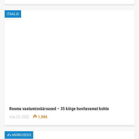
ITAALIA
Rooma vaatamisväärsused – 35 kõige huvitavamat kohta
mai 23, 2022
1,986
✍ MÄRKUSEKS