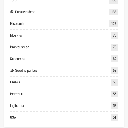
Türgi
135
🏝 Puhkuseideed
133
Hispaania
127
Moskva
78
Prantsusmaa
78
Saksamaa
69
🏖 Soodne puhkus
68
Kreeka
60
Peterburi
55
Inglismaa
53
USA
51