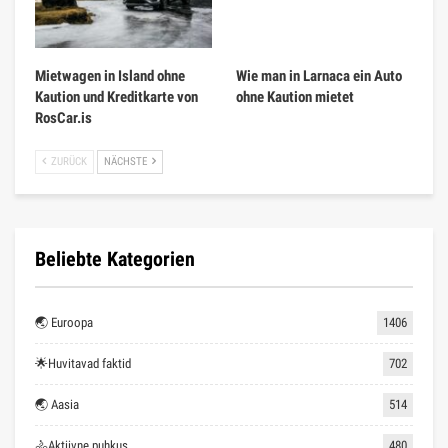
Mietwagen in Island ohne
Wie man in Larnaca ein Auto
Kaution und Kreditkarte von
ohne Kaution mietet
RosCar.is
ZURÜCK
NÄCHSTE
Beliebte Kategorien
🌏 Euroopa
1406
🌟Huvitavad faktid
702
🌏 Aasia
514
🚴Aktiivne puhkus
480