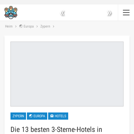
«
»
Heim
🌏 Europa
Zypern
ZYPERN
🌏 EUROPA
🏨 HOTELS
Die 13 besten 3-Sterne-Hotels in