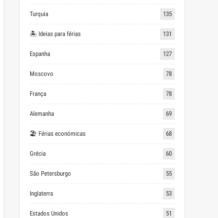
Turquia
135
🏝 Ideias para férias
131
Espanha
127
Moscovo
78
França
78
Alemanha
69
🏖 Férias económicas
68
Grécia
60
São Petersburgo
55
Inglaterra
53
Estados Unidos
51