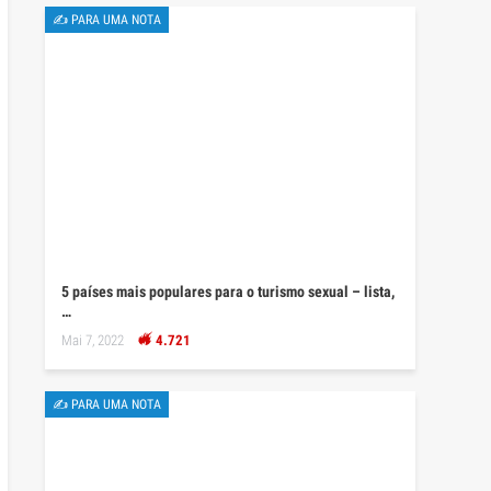
✍ PARA UMA NOTA
5 países mais populares para o turismo sexual – lista,
…
Mai 7, 2022
4.721
✍ PARA UMA NOTA