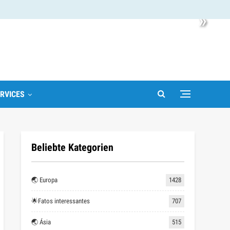
»
RVICES
Beliebte Kategorien
🌏 Europa
1428
🌟Fatos interessantes
707
🌏 Ásia
515