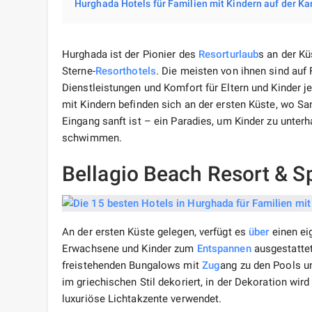
Hurghada Hotels für Familien mit Kindern auf der Ka
Hurghada ist der Pionier des
Resort
urlaub
s an der K
Sterne-
Resorthotels
. Die meisten von ihnen sind auf 
Dienstleistungen und Komfort für Eltern und Kinder j
mit Kindern befinden sich an der ersten Küste, wo Sa
Eingang sanft ist – ein Paradies, um Kinder zu unterh
schwimmen.
Bellagio Beach Resort & S
An der ersten Küste gelegen, verfügt es
über
einen eig
Erwachsene und Kinder zum
Entspannen
ausgestattet
freistehenden Bungalows mit
Zug
ang zu den Pools u
im griechischen Stil dekoriert, in der Dekoration wi
luxuriöse Lichtakzente verwendet.