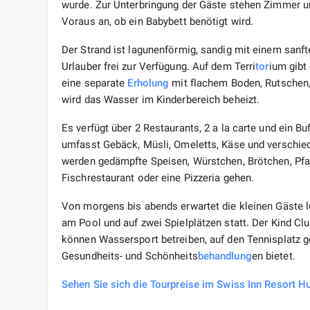
wurde. Zur Unterbringung der Gäste stehen Zimmer un
Voraus an, ob ein Babybett benötigt wird.
Der Strand ist lagunenförmig, sandig mit einem sanft
Urlauber frei zur Verfügung. Auf dem Terri
tor
ium gibt
eine separate
Erholung
mit flachem Boden, Rutschen, 
wird das Wasser im Kinderbereich beheizt.
Es verfügt über 2 Restaurants, 2 a la carte und ein Bu
umfasst Gebäck, Müsli, Omeletts, Käse und verschied
werden gedämpfte Speisen, Würstchen, Brötchen, Pf
Fischrestaurant oder eine Pizzeria gehen.
Von morgens bis abends erwartet die kleinen Gäste l
am Pool und auf zwei Spielplätzen statt. Der Kind Clu
können Wassersport betreiben, auf den Tennisplatz 
Gesundheits- und Schönheits
behandlung
en bietet.
Sehen Sie sich die Tourpreise im Swiss Inn Resort H