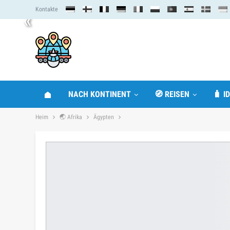
Kontakte
«
NACH KONTINENT
🧭 REISEN
🧳 I
Heim
🌏 Afrika
Ägypten