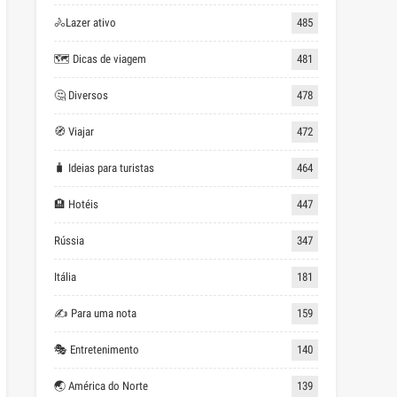
🚴Lazer ativo
485
🗺 Dicas de viagem
481
🤔 Diversos
478
🧭 Viajar
472
🧳 Ideias para turistas
464
🏨 Hotéis
447
Rússia
347
Itália
181
✍ Para uma nota
159
🎭 Entretenimento
140
🌏 América do Norte
139