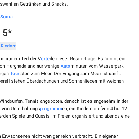
uswahl an Getränken und Snacks.
s Soma
 5*
d nur ein Teil der V
orte
ile dieser Resort-Lage. Es nimmt ein
 von Hurghada und nur wenige
Auto
minuten vom Wasserpark
ingen
Tour
isten zum Meer. Der Eingang zum Meer ist sanft,
berall stehen Überdachungen und Sonnenliegen mit weichen
 Windsurfen, Tennis angeboten, danach ist es angenehm in der
ex von Unterhaltungs
programm
en, ein Kinderclub (von 4 bis 12
erden Spiele und Quests im Freien organisiert und abends eine
n Erwachsenen nicht weniger reich verbracht. Ein eigener