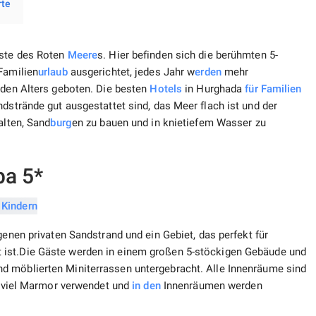
rte
üste des Roten
Meere
s. Hier befinden sich die berühmten 5-
Familien
urlaub
ausgerichtet, jedes Jahr w
erden
mehr
eden Alters geboten. Die besten
Hotels
in Hurghada
für Familien
ndstrände gut ausgestattet sind, das Meer flach ist und der
alten, Sand
burg
en zu bauen und in knietiefem Wasser zu
pa 5*
enen privaten Sandstrand und ein Gebiet, das perfekt für
 ist.Die Gäste werden in einem großen 5-stöckigen Gebäude und
nd möblierten Miniterrassen untergebracht. Alle Innenräume sind
rd viel Marmor verwendet und
in den
Innenräumen werden