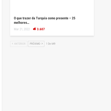
O que trazer da Turquia como presente – 25
melhores…
Mar 21, 2022
3.607
ANTERIOR
PRÓXIMO
1 De 649