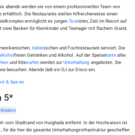
 bis abends werden sie von einem professionellen Team von
erhältlich. Die Restaurants stellen hilfreicherweise einen
pielkomplex ermöglicht es jungen
Tour
isten, Zeit im Resort auf
bt zwei Becken für Kleinkinder und Teenager mit flachem Grund,
 mexikanischen,
italien
ischen und Fischrestaurant serviert. Die
alkohol
freien Getränken und Alkohol. Auf der Speise
karte
aller
chen
und Kite
surfen
werden zur
Unterhaltung
angeboten. Sie
a besuchen. Abends lädt ein DJ zur Disco ein.
ort & Spa an
 5*
km vom Stadtrand von Hurghada entfernt. In der Hochsaison ist
t, für die hier die gesamte Unterhaltungsinfrastruktur geschaffen