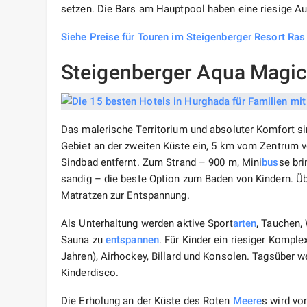
setzen. Die Bars am Hauptpool haben eine riesige A
Siehe Preise für Touren im Steigenberger Resort Ra
Steigenberger Aqua Magic
Das malerische Territorium und absoluter Komfort sin
Gebiet an der zweiten Küste ein, 5 km vom Zentrum
Sindbad entfernt. Zum Strand – 900 m, Mini
bus
se br
sandig – die beste Option zum Baden von Kindern. Ü
Matratzen zur Entspannung.
Als Unterhaltung werden aktive Sport
arten
, Tauchen,
Sauna zu
entspannen
. Für Kinder ein riesiger Kompl
Jahren), Airhockey, Billard und Konsolen. Tagsüber w
Kinderdisco.
Die Erholung an der Küste des Roten
Meere
s wird vo