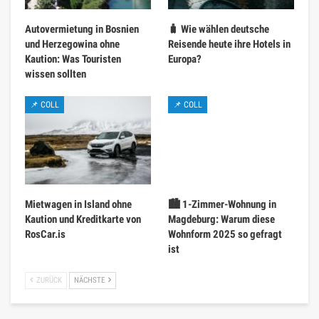
Autovermietung in Bosnien
🧳 Wie wählen deutsche
und Herzegowina ohne
Reisende heute ihre Hotels in
Kaution: Was Touristen
Europa?
wissen sollten
📌 COLL
📌 COLL
Mietwagen in Island ohne
🏙️ 1-Zimmer-Wohnung in
Kaution und Kreditkarte von
Magdeburg: Warum diese
RosCar.is
Wohnform 2025 so gefragt
ist
ZURÜCK
NÄCHSTE