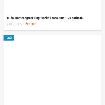
Mida Montenegrost kingituseks kaasa tuua – 20 parimat…
juuli 21, 2022
1,926
TÜRGI