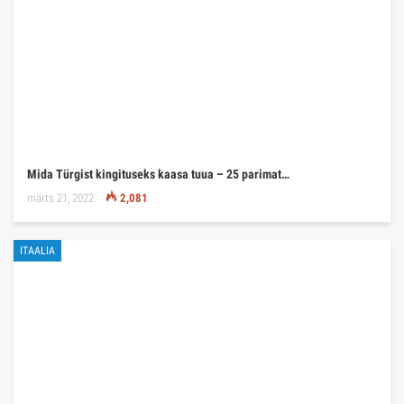
Mida Türgist kingituseks kaasa tuua – 25 parimat…
märts 21, 2022
2,081
ITAALIA