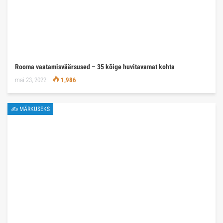
Rooma vaatamisväärsused – 35 kõige huvitavamat kohta
mai 23, 2022
1,986
✍ MÄRKUSEKS