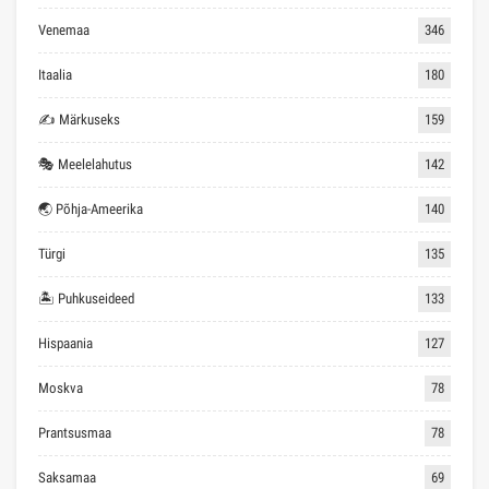
Venemaa
346
Itaalia
180
✍ Märkuseks
159
🎭 Meelelahutus
142
🌏 Põhja-Ameerika
140
Türgi
135
🏝 Puhkuseideed
133
Hispaania
127
Moskva
78
Prantsusmaa
78
Saksamaa
69