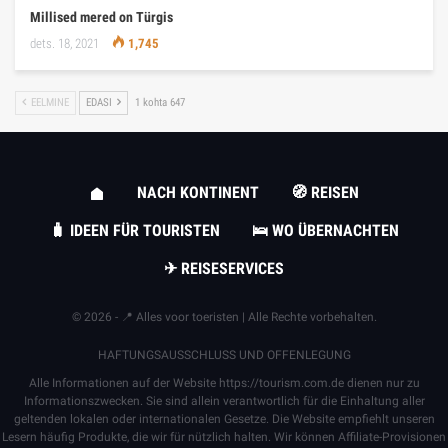
Millised mered on Türgis
dets. 18, 2021
1,745
EELMINE
EDASI
1 kohta 647
NACH KONTINENT
🧭 REISEN
🧳 IDEEN FÜR TOURISTEN
🛌 WO ÜBERNACHTEN
✈ REISESERVICES
© 2026 - 📍 Alles voor toeristen | Alle Rechte vorbehalten.
HAFTUNGSAUSSCHLUSS UND OFFENLEGUNG
Alle Informationen auf der Website
https://tourism.com.de
dienen nur zu
Informationszwecken. Sie sind allein verantwortlich für die Einhaltung aller
geltenden lokalen oder internationalen Gesetze. Die Website empfiehlt unseren
Lesern häufig Produkte, die wir für nützlich halten. Wir können Affiliate-Provisionen