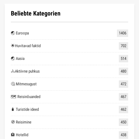
Beliebte Kategorien
🌏 Euroopa
1406
🌟Huvitavad faktid
702
🌏 Aasia
514
🚴Aktiivne puhkus
480
🤔 Mitmesugust
472
🗺 Reisinõuanded
467
🧳 Turistide ideed
462
🧭 Reisimine
450
🏨 Hotellid
438