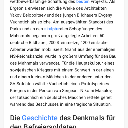
wettbewerbsfähige Schaffung des
besten
Projekts. Als
Ergebnis erwiesen sich die Werke des Architekten
Yakov Belopoltsev und des jungen Bildhauers Evgeny
Vuchetich als solche. Am ausgewählten Standort des
Parks und an den
skulptur
alen Schöpfungen des
Mahnmals begannen groß angelegte Arbeiten. 60
deutsche Bildhauer, 200 Steinmetze, 1200 einfache
Arbeiter wurden mobilisiert. Granit aus der ehemaligen
NS-Reichskanzlei wurde in großem Umfang für den Bau
des Mahnmals verwendet. Für die Hauptskulptur eines
sowjetischen Kriegers mit einem Schwert in der einen
und einem kleinen Mädchen in der anderen unter den
SA-Soldaten wählte Vuchetich einen Prototyp eines
Kriegers in der Person von Sergeant Nikolai Masalov,
der tatsächlich ein deutsches Mädchen rettete geriet
während des Beschusses in eine tragische Situation.
Die
Geschichte
des Denkmals für
den Befreiersoldaten