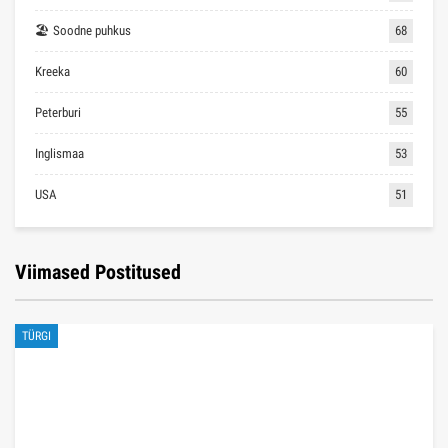
🏖 Soodne puhkus
68
Kreeka
60
Peterburi
55
Inglismaa
53
USA
51
Viimased Postitused
TÜRGI