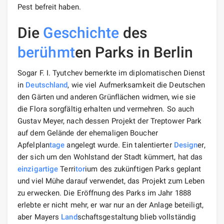
Pest befreit haben.
Die
Geschichte
des
berühmt
en Parks in Berlin
Sogar F. I. Tyutchev bemerkte im diplomatischen Dienst
in
Deutschland
, wie viel Aufmerksamkeit die Deutschen
den Gärten und anderen Grünflächen widmen, wie sie
die Flora sorgfältig erhalten und vermehren. So auch
Gustav Meyer, nach dessen Projekt der Treptower Park
auf dem Gelände der ehemaligen Boucher
Apfelplan
tage
angelegt wurde. Ein talentierter
Design
er,
der sich um den Wohlstand der Stadt kümmert, hat das
einzigartige
Terri
tor
ium des zukünftigen Parks geplant
und viel Mühe darauf verwendet, das Projekt zum Leben
zu erwecken. Die Eröffnung des Parks im Jahr 1888
erlebte er nicht mehr, er war nur an der Anlage beteiligt,
aber Mayers
Land
schaftsgestaltung blieb vollständig