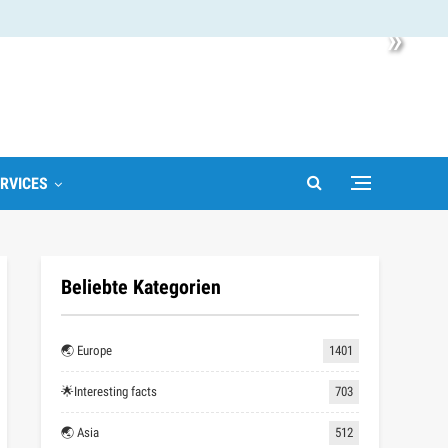
»
RVICES
Beliebte Kategorien
🌏 Europe
1401
🌟Interesting facts
703
🌏 Asia
512