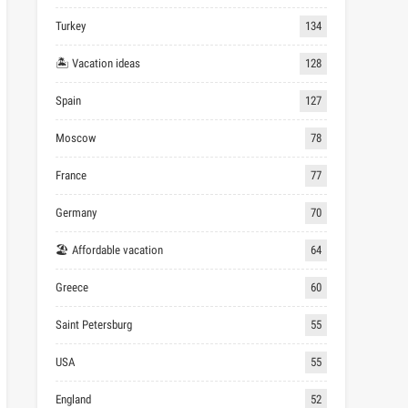
Turkey
134
🏝 Vacation ideas
128
Spain
127
Moscow
78
France
77
Germany
70
🏖 Affordable vacation
64
Greece
60
Saint Petersburg
55
USA
55
England
52