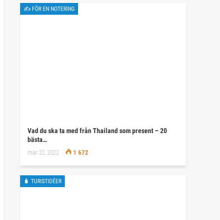
✍ FÖR EN NOTERING
Vad du ska ta med från Thailand som present – 20
bästa…
mar 22, 2022
1 672
🧳 TURISTIDÉER