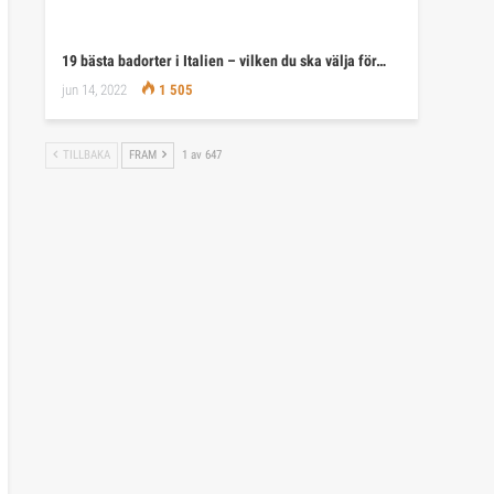
19 bästa badorter i Italien – vilken du ska välja för…
jun 14, 2022
1 505
TILLBAKA
FRAM
1 av 647