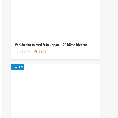
Vad du ska ta med från Japan – 20 bästa idéerna
okt 26, 2022
1 608
ITALIEN