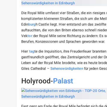
Die Royal Mile umfasst vier Straßen, die ein riesiges
komplizierten kleineren Straßen, die sich um die Me
Edin
burg
h Castle liegt. Hier entstand um das zwölft
auftauchten, die von den Briten ebenso schnell nied
Vek
tor
der Royal Mile seine Richtung zu ändern: Es s
Berufen, Konzessionen und Sprachen geworden war.
Hier
tag
te die Inquisition, ihre Freudenfeuer brannte
gastfreundlich geöffnet, das Zentralgericht und der 
Leben auf der Royal Mile brodelte, wie es heute brod
Giles Cathedral –
Sehenswürdigkeiten
für jeden Ges
Holyrood-
Palast
Fast ganz am Ende der Royal Mile befindet sich die d