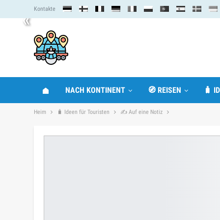
Kontakte
«
NACH KONTINENT
🧭 REISEN
🧳 I
Heim
🧳 Ideen für Touristen
✍ Auf eine Notiz