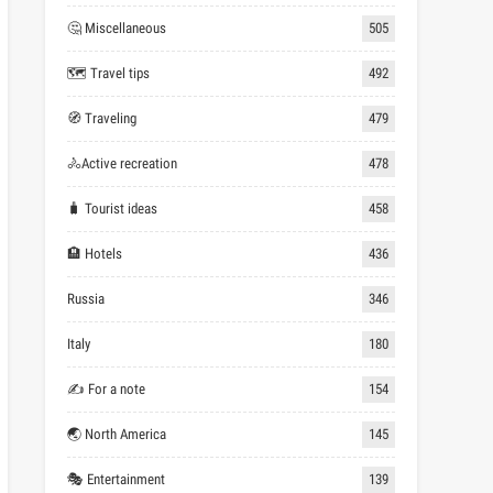
🤔 Miscellaneous
505
🗺 Travel tips
492
🧭 Traveling
479
🚴Active recreation
478
🧳 Tourist ideas
458
🏨 Hotels
436
Russia
346
Italy
180
✍ For a note
154
🌏 North America
145
🎭 Entertainment
139