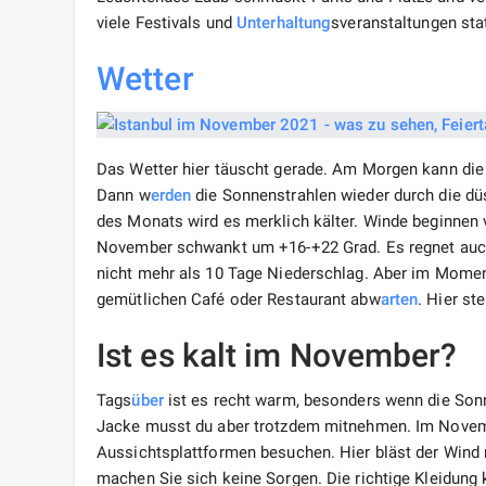
viele Festivals und
Unterhaltung
sveranstaltungen sta
Wetter
Das Wetter hier täuscht gerade. Am Morgen kann di
Dann w
erden
die Sonnenstrahlen wieder durch die dü
des Monats wird es merklich kälter. Winde beginnen
November schwankt um +16-+22 Grad. Es regnet auch 
nicht mehr als 10 Tage Niederschlag. Aber im Moment
gemütlichen Café oder Restaurant abw
arten
. Hier st
Ist es kalt im November?
Tags
über
ist es recht warm, besonders wenn die Sonn
Jacke musst du aber trotzdem mitnehmen. Im Novem
Aussichtsplattformen besuchen. Hier bläst der Wind
machen Sie sich keine Sorgen. Die richtige Kleidung