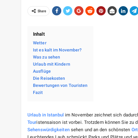
Share
Inhalt
Wetter
Ist es kalt im November?
Was zu sehen
Urlaub mit Kindern
Ausflüge
Die Reisekosten
Bewertungen von Touristen
Fazit
Urlaub
in Istanbul
im November zeichnet sich dadurch
Tour
istensaison ist vorbei. Trotzdem können Sie zu d
Sehenswürdigkeiten
sehen und an den schönsten
Ort
Leuchtendes Laub schmückt Parks und Plätze und ver