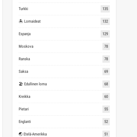
Turkki
135
🏝 Lomaideat
132
Espanja
129
Moskova
78
Ranska
78
Saksa
69
🏖 Edullinen loma
68
Kreikka
60
Pietari
55
Englanti
52
🌏 Etelä-Amerikka
51