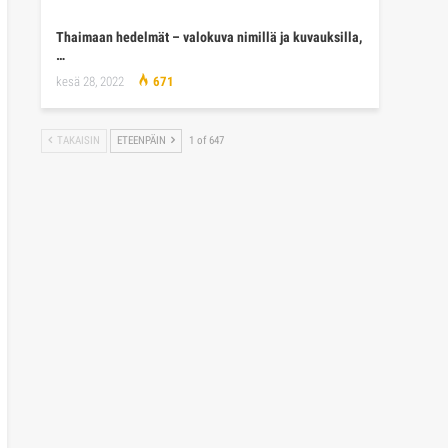
Thaimaan hedelmät – valokuva nimillä ja kuvauksilla,
…
kesä 28, 2022
671
TAKAISIN
ETEENPÄIN
1 of 647