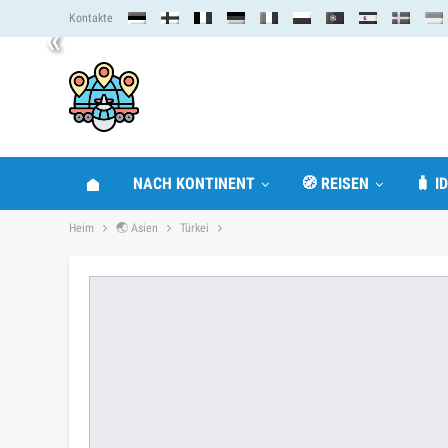
Kontakte
«
NACH KONTINENT
🧭 REISEN
🧳 I
Heim
🌏 Asien
Türkei