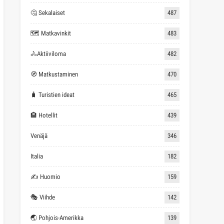
🤔 Sekalaiset
487
🗺 Matkavinkit
483
🚴Aktiiviloma
482
🧭 Matkustaminen
470
🧳 Turistien ideat
465
🏨 Hotellit
439
Venäjä
346
Italia
182
✍ Huomio
159
🎭 Viihde
142
🌏 Pohjois-Amerikka
139