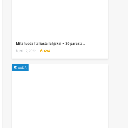
Mitä tuoda Italiasta lahjaksi – 20 parasta…
huhti 12, 2022
694
🌏 AASIA