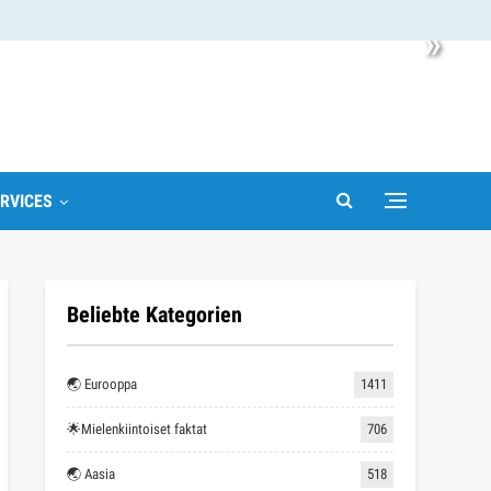
»
RVICES
Beliebte Kategorien
🌏 Eurooppa
1411
🌟Mielenkiintoiset faktat
706
🌏 Aasia
518