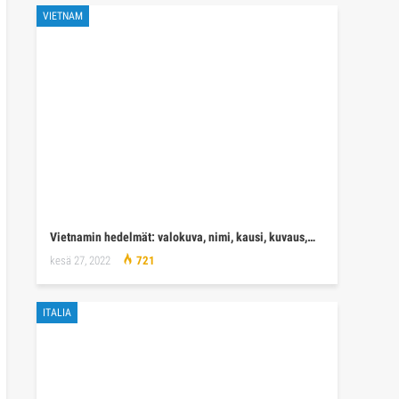
VIETNAM
Vietnamin hedelmät: valokuva, nimi, kausi, kuvaus,…
kesä 27, 2022
721
ITALIA