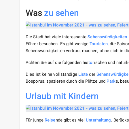
Was
zu sehen
Die Stadt hat viele interessante
Sehenswürdigkeiten
Führer besuchen. Es gibt wenige
Touristen
, die Saiso
Sehenswürdigkeiten vertraut machen, ohne sich in d
Achten Sie auf die folgenden his
tor
ischen und natürl
Dies ist keine vollständige
Liste
der
Sehenswürdigke
Bosporus, spazieren durch die Plätze und
Park
s, bes
Urlaub
mit Kindern
Für junge
Reise
nde gibt es viel
Unterhaltung
. Berücks