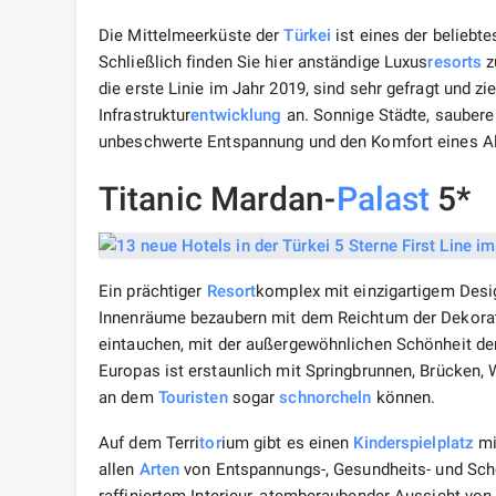
Die Mittelmeerküste der
Türkei
ist eines der beliebt
Schließlich finden Sie hier anständige Luxus
resorts
z
die erste Linie im Jahr 2019, sind sehr gefragt und 
Infrastruktur
entwicklung
an. Sonnige Städte, sauber
unbeschwerte Entspannung und den Komfort eines Al
Titanic Mardan-
Palast
5*
Ein prächtiger
Resort
komplex mit einzigartigem Desig
Innenräume bezaubern mit dem Reichtum der Dekorati
eintauchen, mit der außergewöhnlichen Schönheit der
Europas ist erstaunlich mit Springbrunnen, Brücken,
an dem
Touristen
sogar
schnorcheln
können.
Auf dem Terri
tor
ium gibt es einen
Kinderspielplatz
mi
allen
Arten
von Entspannungs-, Gesundheits- und Sch