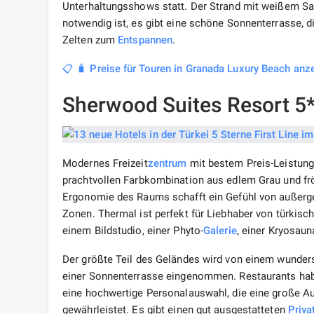
Unterhaltungsshows statt. Der Strand mit weißem San
notwendig ist, es gibt eine schöne Sonnenterrasse, d
Zelten zum
Entspannen
.
📋 🧳 Preise für Touren in Granada Luxury Beach anze
Sherwood Suites Resort 5
Modernes Freizeit
zentrum
mit bestem Preis-Leistungs
prachtvollen Farbkombination aus edlem Grau und frö
Ergonomie des Raums schafft ein Gefühl von außerg
Zonen. Thermal ist perfekt für Liebhaber von türkis
einem Bildstudio, einer Phyto-
Galerie
, einer Kryosau
Der größte Teil des Geländes wird von einem wunde
einer Sonnenterrasse eingenommen. Restaurants habe
eine hochwertige Personalauswahl, die eine große Au
gewährleistet. Es gibt einen gut ausgestatteten
Priva