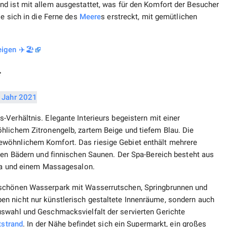
d ist mit allem ausgestattet, was für den Komfort der Besucher
ie sich in die Ferne des
Meere
s erstreckt, mit gemütlichen
igen ✈️🏖️
*
-Verhältnis. Elegante Interieurs begeistern mit einer
hlichem Zitronengelb, zartem Beige und tiefem Blau. Die
ewöhnlichem Komfort. Das riesige Gebiet enthält mehrere
chen Bädern und finnischen Saunen. Der Spa-Bereich besteht aus
na und einem Massagesalon.
rschönen Wasserpark mit Wasserrutschen, Springbrunnen und
n nicht nur künstlerisch gestaltete Innenräume, sondern auch
swahl und Geschmacksvielfalt der servierten Gerichte
tstrand
. In der Nähe befindet sich ein Supermarkt, ein großes