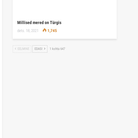
Millised mered on Türgis
dets. 18, 2021
1,745
EELMINE
EDASI
1 kohta 647