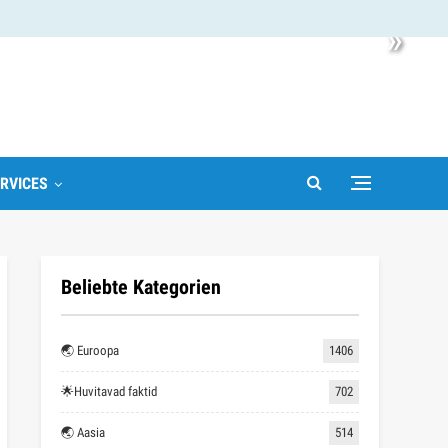
»
RVICES
Beliebte Kategorien
🌏 Euroopa
1406
🌟Huvitavad faktid
702
🌏 Aasia
514