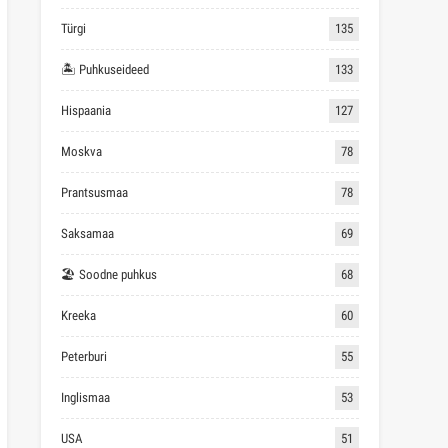
Türgi
135
🏝 Puhkuseideed
133
Hispaania
127
Moskva
78
Prantsusmaa
78
Saksamaa
69
🏖 Soodne puhkus
68
Kreeka
60
Peterburi
55
Inglismaa
53
USA
51