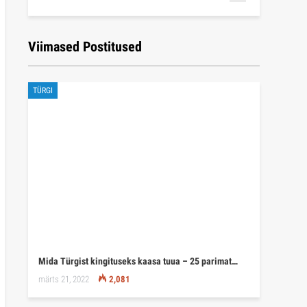
Viimased Postitused
TÜRGI
Mida Türgist kingituseks kaasa tuua – 25 parimat…
märts 21, 2022
2,081