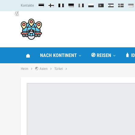
Kontakte
«
NACH KONTINENT
🧭 REISEN
🧳 I
Heim
🌏 Asien
Türkei