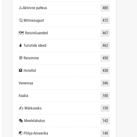
🚴Aktiivne puhkus
480
🤔 Mitmesugust
472
🗺 Reisinõuanded
467
🧳 Turistide ideed
462
🧭 Reisimine
450
🏨 Hotellid
438
Venemaa
346
Itaalia
180
✍ Märkuseks
159
🎭 Meelelahutus
142
🌏 Põhja-Ameerika
140