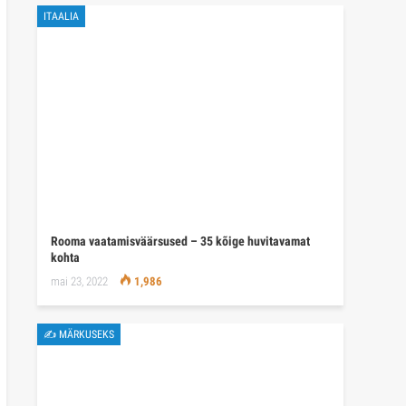
ITAALIA
Rooma vaatamisväärsused – 35 kõige huvitavamat
kohta
mai 23, 2022
1,986
✍ MÄRKUSEKS