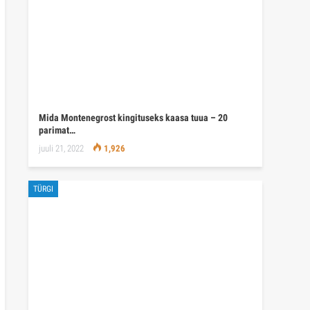
Mida Montenegrost kingituseks kaasa tuua – 20
parimat…
juuli 21, 2022
1,926
TÜRGI