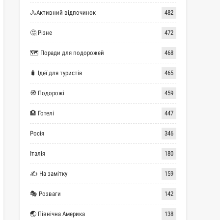
🚴Активний відпочинок
482
🤔 Різне
472
🗺 Поради для подорожей
468
🧳 Ідеї для туристів
465
🧭 Подорожі
459
🏨 Готелі
447
Росія
346
Італія
180
✍ На замітку
159
🎭 Розваги
142
🌏 Північна Америка
138