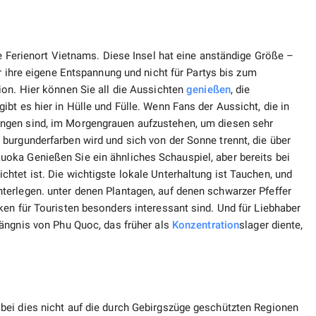
te Ferienort Vietnams. Diese Insel hat eine anständige Größe –
ür ihre eigene Entspannung und nicht für Partys bis zum
ion. Hier können Sie all die Aussichten
genießen
, die
bt es hier in Hülle und Fülle. Wenn Fans der Aussicht, die in
ngen sind, im Morgengrauen aufzustehen, um diesen sehr
burgunderfarben wird und sich von der Sonne trennt, die über
oka Genießen Sie ein ähnliches Schauspiel, aber bereits bei
tet ist. Die wichtigste lokale Unterhaltung ist Tauchen, und
erlegen. unter denen Plantagen, auf denen schwarzer Pfeffer
en für Touristen besonders interessant sind. Und für Liebhaber
ängnis von Phu Quoc, das früher als
Konzentration
slager diente,
bei dies nicht auf die durch Gebirgszüge geschützten Regionen