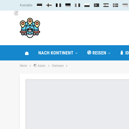
Kontakte
«
NACH KONTINENT
🧭 REISEN
🧳 I
Heim
🌏 Asien
Vietnam