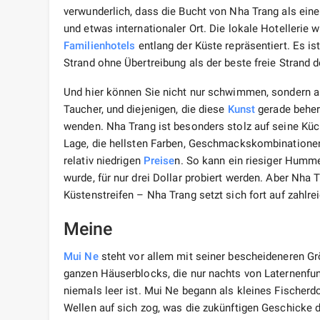
verwunderlich, dass die Bucht von Nha Trang als ein
und etwas internationaler Ort. Die lokale Hotellerie
Familienhotels
entlang der Küste repräsentiert. Es is
Strand ohne Übertreibung als der beste freie Strand d
Und hier können Sie nicht nur schwimmen, sondern 
Taucher, und diejenigen, die diese
Kunst
gerade beher
wenden. Nha Trang ist besonders stolz auf seine K
Lage, die hellsten Farben, Geschmackskombinationen
relativ niedrigen
Preise
n. So kann ein riesiger Humme
wurde, für nur drei Dollar probiert werden. Aber Nha
Küstenstreifen – Nha Trang setzt sich fort auf zahlr
Meine
Mui Ne
steht vor allem mit seiner bescheideneren Gr
ganzen Häuserblocks, die nur nachts von Laternenfunk
niemals leer ist. Mui Ne begann als kleines Fischer
Wellen auf sich zog, was die zukünftigen Geschicke 