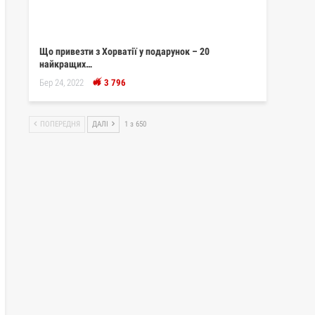
Що привезти з Хорватії у подарунок – 20
найкращих…
Бер 24, 2022
3 796
ПОПЕРЕДНЯ
ДАЛІ
1 з 650