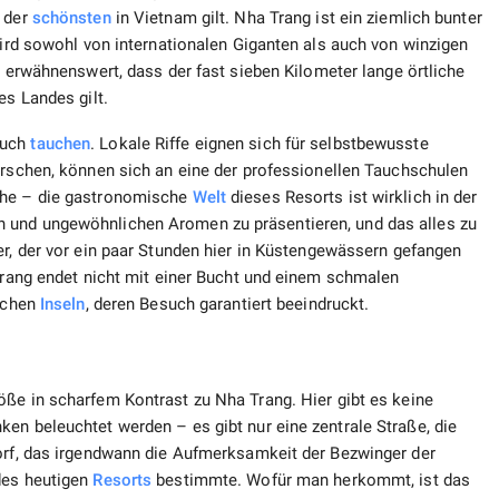
e der
schönsten
in Vietnam gilt. Nha Trang ist ein ziemlich bunter
 wird sowohl von internationalen Giganten als auch von winzigen
t erwähnenswert, dass der fast sieben Kilometer lange örtliche
es Landes gilt.
auch
tauchen
. Lokale Riffe eignen sich für selbstbewusste
rschen, können sich an eine der professionellen Tauchschulen
üche – die gastronomische
Welt
dieses Resorts ist wirklich in der
 und ungewöhnlichen Aromen zu präsentieren, und das alles zu
r, der vor ein paar Stunden hier in Küstengewässern gefangen
 Trang endet nicht mit einer Bucht und einem schmalen
eichen
Inseln
, deren Besuch garantiert beeindruckt.
öße in scharfem Kontrast zu Nha Trang. Hier gibt es keine
en beleuchtet werden – es gibt nur eine zentrale Straße, die
dorf, das irgendwann die Aufmerksamkeit der Bezwinger der
des heutigen
Resorts
bestimmte. Wofür man herkommt, ist das