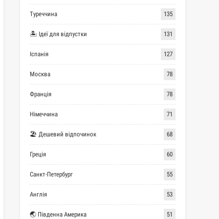
Туреччина
135
🏝 Ідеї для відпустки
131
Іспанія
127
Москва
78
Франція
78
Німеччина
71
🏖 Дешевий відпочинок
68
Греція
60
Санкт-Петербург
55
Англія
53
🌏 Південна Америка
51