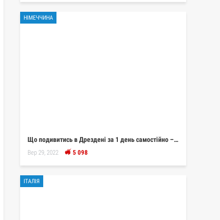
НІМЕЧЧИНА
Що подивитись в Дрездені за 1 день самостійно –…
Вер 29, 2022
5 098
ІТАЛІЯ