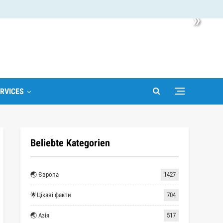
»
RVICES
Beliebte Kategorien
🌏 Європа
1427
🌟Цікаві факти
704
🌏 Азія
517