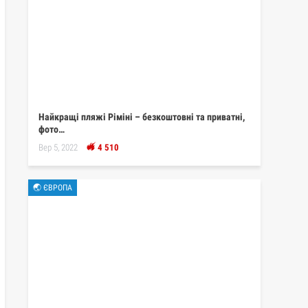
Найкращі пляжі Ріміні – безкоштовні та приватні,
фото…
Вер 5, 2022
4 510
🌏 ЄВРОПА