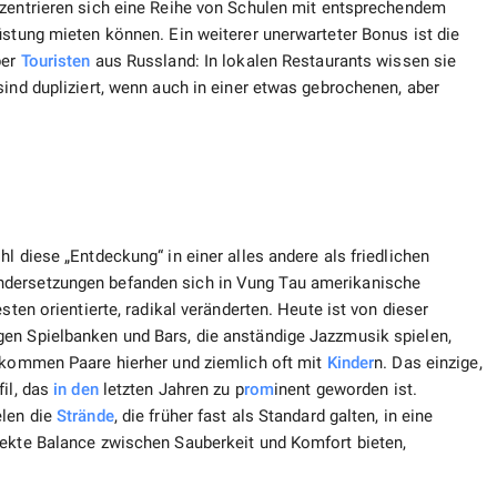
nzentrieren sich eine Reihe von Schulen mit entsprechendem
üstung mieten können. Ein weiterer unerwarteter Bonus ist die
ber
Touristen
aus Russland: In lokalen Restaurants wissen sie
sind dupliziert, wenn auch in einer etwas gebrochenen, aber
l diese „Entdeckung“ in einer alles andere als friedlichen
ndersetzungen befanden sich in Vung Tau amerikanische
sten orientierte, radikal veränderten. Heute ist von dieser
en Spielbanken und Bars, die anständige Jazzmusik spielen,
s kommen Paare hierher und ziemlich oft mit
Kinder
n. Das einzige,
fil, das
in den
letzten Jahren zu p
rom
inent geworden ist.
elen die
Strände
, die früher fast als Standard galten, in eine
fekte Balance zwischen Sauberkeit und Komfort bieten,