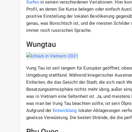
Surfen
in seinen verschiedenen Variationen. Hier ko
Profil, an denen Sie Kurse belegen oder einfach Ausr
positive Einstellung der lokalen Bevölkerung gegenü
genau, was Borschtsch ist, und die meisten Schilder 
immer noch russischen Sprache.
Wungtau
Vung Tau ist seit langem für Europäer geöffnet, obwoh
Umgebung stattfand. Während kriegerischer Auseina
Einheiten, die das Gesicht der Stadt, die sich nach We
Besatzungsatmosphäre nichts mehr übrig, außer einig
was in Vietnam eine Seltenheit ist. Ja, und meisten
was man bei Vung Tau beachten sollte, ist sein Ölpro
Aufgrund der
Entwicklung
lokaler Ablagerungen verfi
gewisse Verwüstung. Die besten Strände, die die per
Phu Quoc