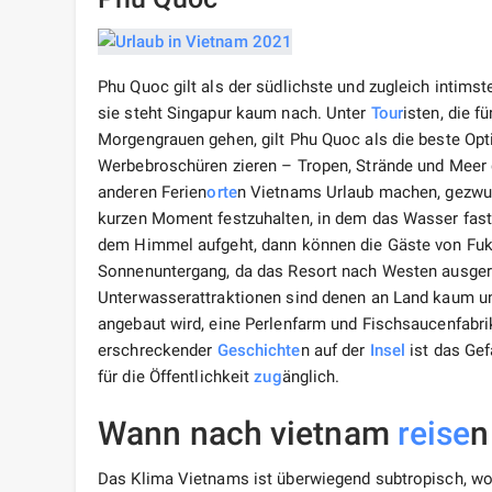
Phu Quoc gilt als der südlichste und zugleich intims
sie steht Singapur kaum nach. Unter
Tour
isten, die f
Morgengrauen gehen, gilt Phu Quoc als die beste Opt
Werbebroschüren zieren – Tropen, Strände und Meer gi
anderen Ferien
orte
n Vietnams Urlaub machen, gezwu
kurzen Moment festzuhalten, in dem das Wasser fast 
dem Himmel aufgeht, dann können die Gäste von Fuku
Sonnenuntergang, da das Resort nach Westen ausgerich
Unterwasserattraktionen sind denen an Land kaum unt
angebaut wird, eine Perlenfarm und Fischsaucenfabrik
erschreckender
Geschichte
n auf der
Insel
ist das Gef
für die Öffentlichkeit
zug
änglich.
Wann nach vietnam
reise
n
Das Klima Vietnams ist überwiegend subtropisch, wo