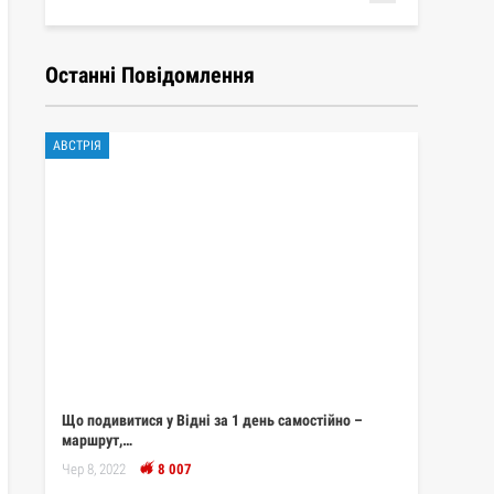
Останні Повідомлення
АВСТРІЯ
Що подивитися у Відні за 1 день самостійно –
маршрут,…
Чер 8, 2022
8 007