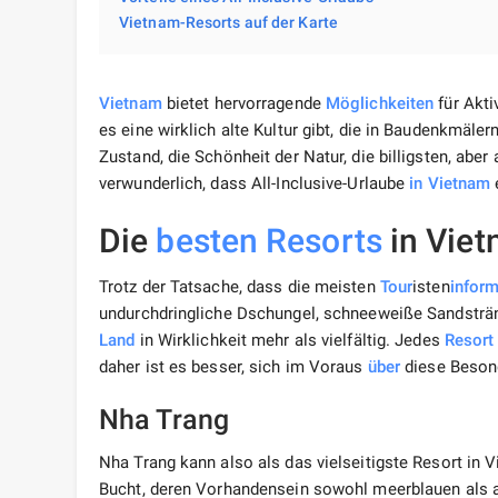
Vietnam-Resorts auf der Karte
Vietnam
bietet hervorragende
Möglichkeiten
für Akti
es eine wirklich alte Kultur gibt, die in Baudenkmälern
Zustand, die Schönheit der Natur, die billigsten, abe
verwunderlich, dass All-Inclusive-Urlaube
in Vietnam
e
Die
besten
Resorts
in Vie
Trotz der Tatsache, dass die meisten
Tour
isten
infor
undurchdringliche Dschungel, schneeweiße Sandsträn
Land
in Wirklichkeit mehr als vielfältig. Jedes
Resort
daher ist es besser, sich im Voraus
über
diese Besond
Nha Trang
Nha Trang kann also als das vielseitigste Resort in 
Bucht, deren Vorhandensein sowohl meerblauen als au