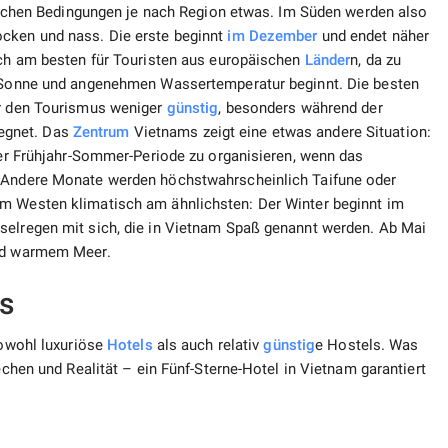
atischen Bedingungen je nach Region etwas. Im Süden werden also
ocken und nass. Die erste beginnt
im Dezember
und endet näher
sich am besten für Touristen aus europäischen
Länder
n, da zu
en Sonne und angenehmen Wassertemperatur beginnt. Die besten
ür den Tourismus weniger
günstig
, besonders während der
egnet. Das
Zentrum
Vietnams zeigt eine etwas andere Situation:
 der Frühjahr-Sommer-Periode zu organisieren, wenn das
. Andere Monate werden höchstwahrscheinlich Taifune oder
em Westen klimatisch am ähnlichsten: Der Winter beginnt im
selregen mit sich, die in Vietnam Spaß genannt werden. Ab Mai
und warmem Meer.
s
sowohl luxuriöse
Hotels
als auch relativ
günstig
e Hostels. Was
rechen und Realität – ein Fünf-Sterne-Hotel in Vietnam garantiert