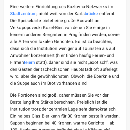
Eine weitere Einrichtung des Kozlovna-Netzwerks im
Stadtzentrum
, nicht weit von der Karls
brücke
entfernt.
Die Speisekarte bietet eine große Auswahl an
Velkopopovecki Kozel-Bier, von denen Sie einige in
keinem anderen Biergarten in Prag finden werden, sowie
alle Arten von lokalen Gerichten. Es ist zu beachten,
dass sich die Institution weniger auf Touristen als auf
Anwohner konzentriert (hier finden häufig Ferien- und
Firmen
feiern
statt), daher sind sie nicht „exotisch“, was
den Gästen der tschechischen Hauptstadt oft auferlegt
wird. aber die gewöhnlichsten. Obwohl die Eberknie und
die Suppe auch im Brot vorhanden sind.
Die Portionen sind groß, daher müssen Sie vor der
Bestellung Ihre Stärke berechnen. Preislich ist die
Institution trotz der zentralen Lage sehr demokratisch.
Ein halbes Glas Bier kann für 30 Kronen bestellt werden,
Suppen beginnen bei 40 Kronen, warme Gerichte – ab
100. Kozlovna Apropos befindet sich in Křižovnická