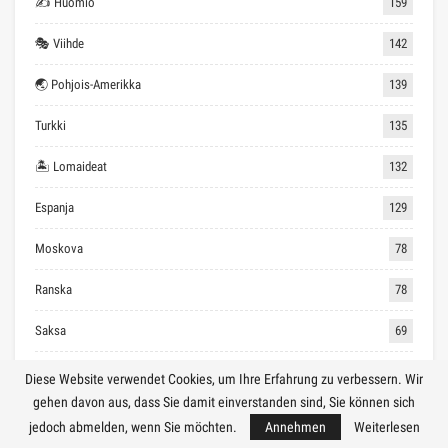
✍ Huomio
159
🎭 Viihde
142
🌏 Pohjois-Amerikka
139
Turkki
135
🏝 Lomaideat
132
Espanja
129
Moskova
78
Ranska
78
Saksa
69
🏖 Edullinen loma
68
Diese Website verwendet Cookies, um Ihre Erfahrung zu verbessern. Wir
gehen davon aus, dass Sie damit einverstanden sind, Sie können sich
Kreikka
60
jedoch abmelden, wenn Sie möchten.
Annehmen
Weiterlesen