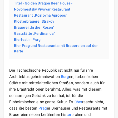
Titel «Golden Dragon Beer House»
Novomestsky Pivovar Restaurant
Restaurant „Kozlovna Apropos“
Klosterbrauerei Strakov
Brauerei „In drei Rosen“
Gaststätte „Ferdinanda“
Bierfest in Prag
Bier Prag und Restaurants mit Brauereien auf der
Karte
Die Tschechische Republik ist nicht nur für ihre
Architektur, geheimnisvollen
Burg
en, farbenfrohen
Städte mit mittelalterlichen Straßen, sondern auch für
ihre Brautraditionen berühmt. Alles, was mit diesem
schaumigen Getränk zu tun hat, ist für die
Einheimischen eine ganze Kultur. Es
über
rascht nicht,
dass die besten
Prag
er Bierhäuser und Restaurants mit
Brauereien neben berühmten his
tor
ischen und