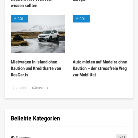
wissen sollten
📌 COLL
📌 COLL
Mietwagen in Island ohne
Auto mieten auf Madeira ohne
Kaution und Kreditkarte von
Kaution – der stressfreie Weg
RosCar.is
zur Mobilität
ZURÜCK
NÄCHSTE
Beliebte Kategorien
🌏 Eurooppa
1411