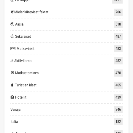
🌟Mielenkiintoiset faktat
706
🌏 Aasia
518
🤔 Sekalaiset
487
🗺 Matkavinkit
483
🚴Aktiiviloma
482
🧭 Matkustaminen
470
🧳 Turistien ideat
465
🏨 Hotellit
439
Venäjä
346
Italia
182