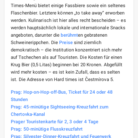
Times-Menü bietet einige Fassbiere sowie ein seltenes
Flaschenbier. Letztere können „to take away“ erworben
werden. Kulinarisch ist hier alles recht bescheiden – es
werden hauptsächlich lokale und internationale Snacks
angeboten, darunter die
berühmt
en gebratenen
Schweinerippchen. Die
Preise
sind ziemlich
demokratisch – die Institution konzentriert sich mehr
auf Tschechen als auf Touristen. Die Kosten für einen
Krug Bier (0,5 Litas) beginnen bei 20 Kronen. Abgefüllt
wird mehr kosten – es ist kein Zufall, dass es selten
ist. Die Adresse von Hard times ist Čestmírova 5.
Prag: Hop-on-Hop-off-Bus, Ticket für 24 oder 48
Stunden
Prag: 45-minütige Sightseeing-Kreuzfahrt zum
Chertovka-Kanal
Prager Touristenkarte für 2, 3 oder 4 Tage
Prag: 50-minütige Flusskreuzfahrt
Prag: Silvester-Dinner-Kreuzfahrt und Feuerwerk