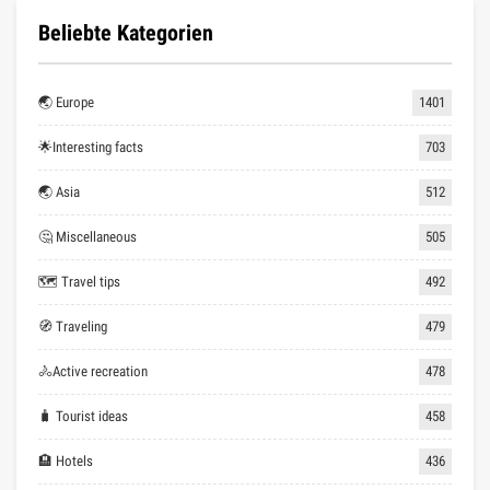
Beliebte Kategorien
🌏 Europe
1401
🌟Interesting facts
703
🌏 Asia
512
🤔 Miscellaneous
505
🗺 Travel tips
492
🧭 Traveling
479
🚴Active recreation
478
🧳 Tourist ideas
458
🏨 Hotels
436