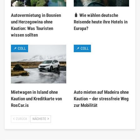
Autovermietung in Bosnien
🧳 Wie wählen deutsche
und Herzegowina ohne
Reisende heute ihre Hotels in
Kaution: Was Touristen
Europa?
wissen sollten
📌 COLL
📌 COLL
Mietwagen in Island ohne
Auto mieten auf Madeira ohne
Kaution und Kreditkarte von
Kaution – der stressfreie Weg
RosCar.is
zur Mobilität
ZURÜCK
NÄCHSTE