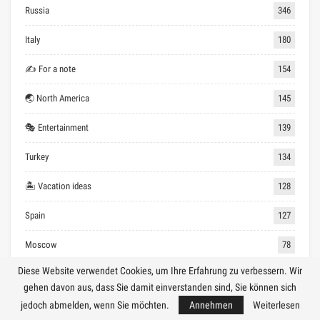
Russia
346
Italy
180
✍ For a note
154
🌏 North America
145
🎭 Entertainment
139
Turkey
134
🏝 Vacation ideas
128
Spain
127
Moscow
78
Diese Website verwendet Cookies, um Ihre Erfahrung zu verbessern. Wir
France
77
gehen davon aus, dass Sie damit einverstanden sind, Sie können sich
Germany
70
jedoch abmelden, wenn Sie möchten.
Annehmen
Weiterlesen