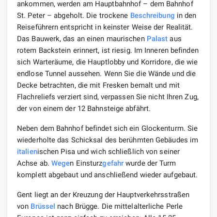
ankommen, werden am Hauptbahnhof – dem Bahnhof
St. Peter – abgeholt. Die trockene
Beschreibung
in den
Reiseführern entspricht in keinster Weise der Realität.
Das Bauwerk, das an einen maurischen
Palast
aus
rotem Backstein erinnert, ist riesig. Im Inneren befinden
sich Warteräume, die Hauptlobby und Korridore, die wie
endlose Tunnel aussehen. Wenn Sie die Wände und die
Decke betrachten, die mit Fresken bemalt und mit
Flachreliefs verziert sind, verpassen Sie nicht Ihren Zug,
der von einem der 12 Bahnsteige abfährt.
Neben dem Bahnhof befindet sich ein Glockenturm. Sie
wiederholte das Schicksal des berühmten Gebäudes im
italien
ischen Pisa und wich schließlich von seiner
Achse ab.
Wege
n Einsturz
gefahr
wurde der Turm
komplett abgebaut und anschließend wieder aufgebaut.
Gent liegt an der Kreuzung der Hauptverkehrsstraßen
von
Brüssel
nach Brügge. Die mittelalterliche Perle