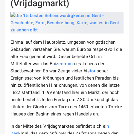
(Vrijdagmarkt)
Einmal auf dem Hauptplatz, umgeben von gotischen
Gebäuden, verstehen Sie, warum Europa respektvoll die
alte Frau genannt wird. Dieser beliebte Ort im
Mittelalter war das Epi
zentrum
des Lebens der
Stadtbewohner. Es war Zeuge vieler his
tor
ischer
Ereignisse: von Krönungen und festlichen Paraden bis
hin zu öffentlichen Hinrichtungen, von denen die letzte
1822 stattfand. 1199 entstand hier ein Markt, der noch
heute besteht. Jeden Freitag um 7:30 Uhr kündigt das
Läuten der Glocke vom Turm des 1450 erbauten Toreke-
Hauses den Beginn eines regen Handels an.
In der Mitte des Vrijdagmarktes befindet sich e
in
Den
kmal, das dem Anführer des Aufstands gegen den