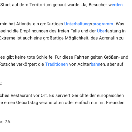
 Stadt auf dem Territorium gebaut wurde. Ja, Besucher w
erden
in hat Atlantis ein großartiges
Unterhaltung
s
programm
. Was
selnd die Empfindungen des freien Falls und der
Über
lastung in
xtreme ist auch eine großartige Möglichkeit, das Adrenalin zu
es gibt keine tote Schleife. Für diese Fahrten gelten Größen- und
Rutsche verkörpert die
Traditionen
von Achter
bahn
en, aber auf
s:
iches Restaurant vor Ort. Es serviert Gerichte der europäischen
e einen Geburtstag veranstalten oder einfach nur mit Freunden
us 7A.