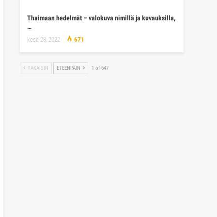
Thaimaan hedelmät – valokuva nimillä ja kuvauksilla,
…
kesä 28, 2022
671
TAKAISIN
ETEENPÄIN
1 of 647