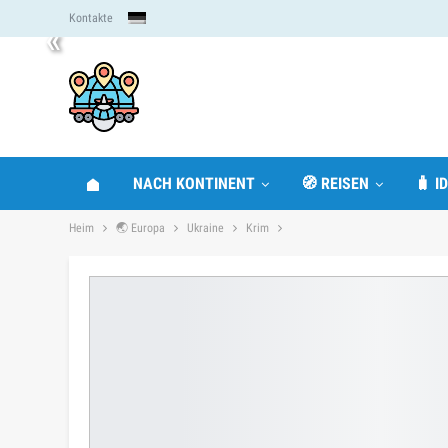
Kontakte
«
NACH KONTINENT
🧭 REISEN
🧳 I
Heim
🌏 Europa
Ukraine
Krim