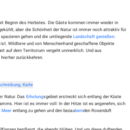
mit Beginn des Herbstes. Die Gäste kommen immer wieder in
ekühlt, aber die Schönheit der Natur ist immer noch attraktiv für
 spazieren gehen und die umliegende
Landschaft
genießen
.
t ist. Wildtiere und von Menschenhand geschaffene Objekte
eit auf dem Territorium vergeht unmerklich. Und aus
 hierher zurückkehren.
er Natur. Das
Erholung
sgebiet erstreckt sich entlang der Küste
amms. Hier ist es immer voll: In der Hitze ist es angenehm, sich
 Meer
entlang zu gehen und den bezau
bern
den Rosenduft
 Pflanzen bepflanzt, die abends blühen. Und um diese duftenden