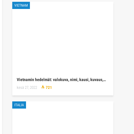
VIETNAM
Vietnamin hedelmät: valokuva, nimi, kausi, kuvaus,…
kesä 27, 2022
721
ITALIA