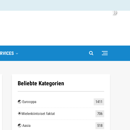
»
RVICES
Beliebte Kategorien
🌏 Eurooppa
1411
🌟Mielenkiintoiset faktat
706
🌏 Aasia
518