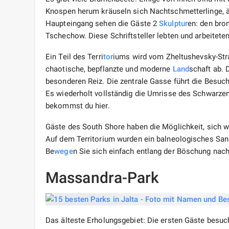
Knospen herum kräuseln sich Nachtschmetterlinge, ä
Haupteingang sehen die Gäste 2
Skulptur
en: den bro
Tschechow. Diese Schriftsteller lebten und arbeiteten
Ein Teil des Terri
tor
iums wird vom Zheltushevsky-Str
chaotische, bepflanzte und moderne
Land
schaft ab. 
besonderen Reiz. Die zentrale Gasse führt die Besuc
Es wiederholt vollständig die Umrisse des Schwarz
bekommst du hier.
Gäste des South Shore haben die Möglichkeit, sich 
Auf dem Territorium wurden ein balneologisches Sa
Be
wege
n Sie sich einfach entlang der Böschung nac
Massandra-Park
Das älteste Erholungsgebiet: Die ersten Gäste besu