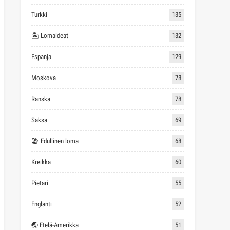
Turkki
135
🏝 Lomaideat
132
Espanja
129
Moskova
78
Ranska
78
Saksa
69
🏖 Edullinen loma
68
Kreikka
60
Pietari
55
Englanti
52
🌏 Etelä-Amerikka
51