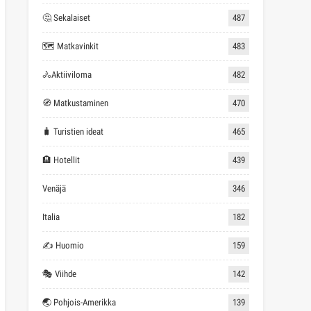
🤔 Sekalaiset
487
🗺 Matkavinkit
483
🚴Aktiiviloma
482
🧭 Matkustaminen
470
🧳 Turistien ideat
465
🏨 Hotellit
439
Venäjä
346
Italia
182
✍ Huomio
159
🎭 Viihde
142
🌏 Pohjois-Amerikka
139