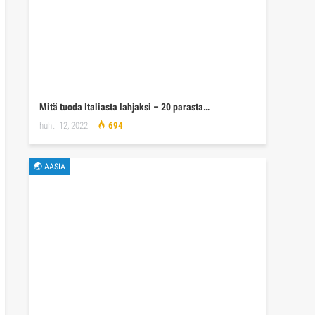
Mitä tuoda Italiasta lahjaksi – 20 parasta…
huhti 12, 2022
694
🌏 AASIA