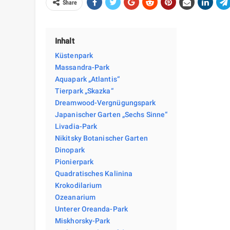
Share
Inhalt
Küstenpark
Massandra-Park
Aquapark „Atlantis“
Tierpark „Skazka“
Dreamwood-Vergnügungspark
Japanischer Garten „Sechs Sinne“
Livadia-Park
Nikitsky Botanischer Garten
Dinopark
Pionierpark
Quadratisches Kalinina
Krokodilarium
Ozeanarium
Unterer Oreanda-Park
Miskhorsky-Park