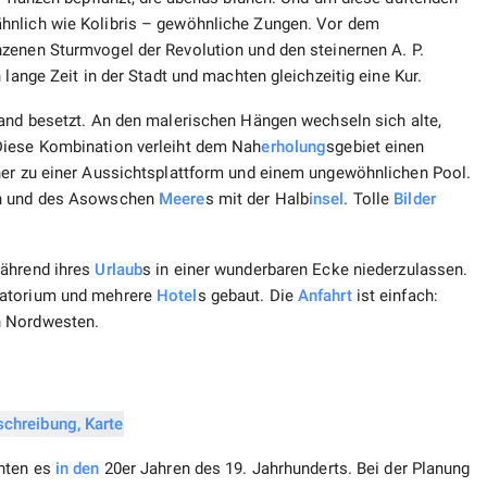
hnlich wie Kolibris – gewöhnliche Zungen. Vor dem
nzenen Sturmvogel der Revolution und den steinernen A. P.
 lange Zeit in der Stadt und machten gleichzeitig eine Kur.
and besetzt. An den malerischen Hängen wechseln sich alte,
Diese Kombination verleiht dem Nah
erholung
sgebiet einen
her zu einer Aussichtsplattform und einem ungewöhnlichen Pool.
en und des Asowschen
Meere
s mit der Halb
insel
. Tolle
Bilder
während ihres
Urlaub
s in einer wunderbaren Ecke niederzulassen.
natorium und mehrere
Hotel
s gebaut. Die
Anfahrt
ist einfach:
h Nordwesten.
chten es
in den
20er Jahren des 19. Jahrhunderts. Bei der Planung