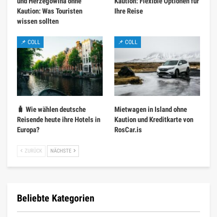
und Herzegowina ohne
Kaution: Flexible Optionen für
Kaution: Was Touristen
Ihre Reise
wissen sollten
📌 COLL
📌 COLL
🧳 Wie wählen deutsche
Mietwagen in Island ohne
Reisende heute ihre Hotels in
Kaution und Kreditkarte von
Europa?
RosCar.is
ZURÜCK
NÄCHSTE
Beliebte Kategorien