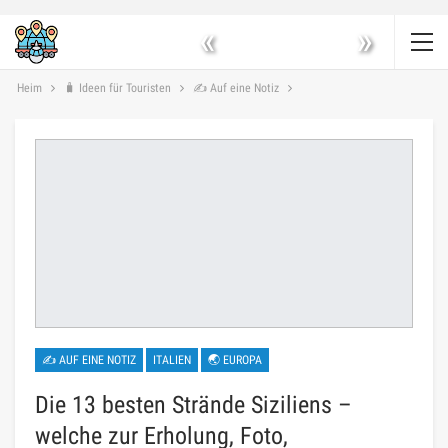
«
»
Heim
🧳 Ideen für Touristen
✍ Auf eine Notiz
✍ AUF EINE NOTIZ
ITALIEN
🌏 EUROPA
Die 13 besten Strände Siziliens –
welche zur Erholung, Foto,