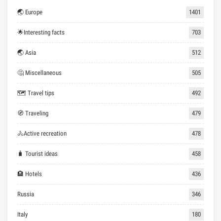
🌏 Europe
1401
🌟Interesting facts
703
🌏 Asia
512
🤔 Miscellaneous
505
🗺 Travel tips
492
🧭 Traveling
479
🚴Active recreation
478
🧳 Tourist ideas
458
🏨 Hotels
436
Russia
346
Italy
180