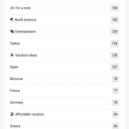
✍ For a note
154
🌏 North America
145
🎭 Entertainment
139
Turkey
134
🏝 Vacation ideas
128
Spain
127
Moscow
78
France
77
Germany
70
🏖 Affordable vacation
64
Greece
60