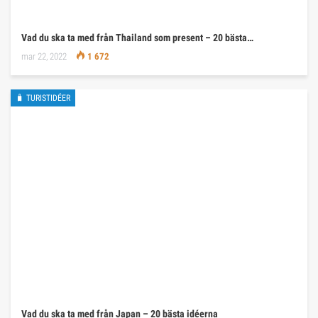
Vad du ska ta med från Thailand som present – 20 bästa…
mar 22, 2022
1 672
🧳 TURISTIDÉER
Vad du ska ta med från Japan – 20 bästa idéerna