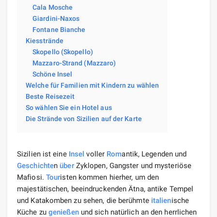
Cala Mosche
Giardini-Naxos
Fontane Bianche
Kiesstrände
Skopello (Skopello)
Mazzaro-Strand (Mazzaro)
Schöne Insel
Welche für Familien mit Kindern zu wählen
Beste Reisezeit
So wählen Sie ein Hotel aus
Die Strände von Sizilien auf der Karte
Sizilien ist eine
Insel
voller
Rom
antik, Legenden und
Geschichte
n
über
Zyklopen, Gangster und mysteriöse
Mafiosi.
Tour
isten kommen hierher, um den
majestätischen, beeindruckenden Ätna, antike Tempel
und Katakomben zu sehen, die berühmte
italien
ische
Küche zu
genießen
und sich natürlich an den herrlichen