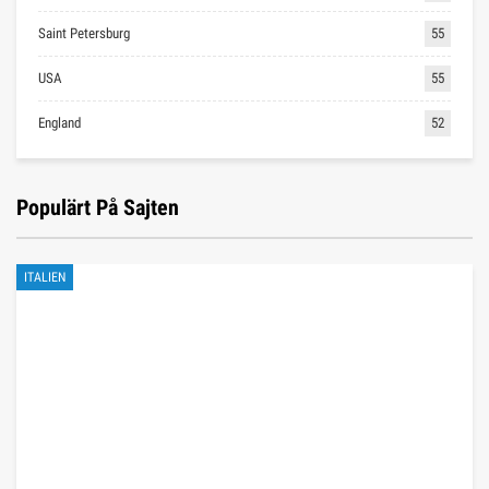
Saint Petersburg
55
USA
55
England
52
Populärt På Sajten
ITALIEN