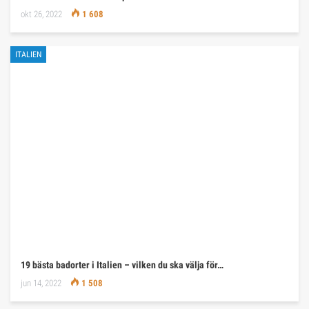
okt 26, 2022
1 608
ITALIEN
19 bästa badorter i Italien – vilken du ska välja för…
jun 14, 2022
1 508