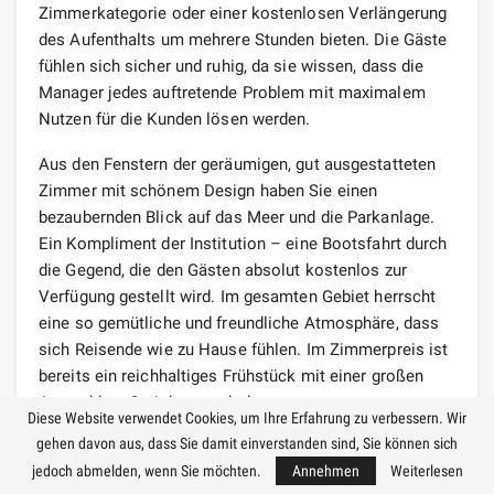
Zimmerkategorie oder einer kostenlosen Verlängerung
des Aufenthalts um mehrere Stunden bieten. Die Gäste
fühlen sich sicher und ruhig, da sie wissen, dass die
Manager jedes auftretende Problem mit maximalem
Nutzen für die Kunden lösen werden.
Aus den Fenstern der geräumigen, gut ausgestatteten
Zimmer mit schönem Design haben Sie einen
bezaubernden Blick auf das Meer und die Parkanlage.
Ein Kompliment der Institution – eine Bootsfahrt durch
die Gegend, die den Gästen absolut kostenlos zur
Verfügung gestellt wird. Im gesamten Gebiet herrscht
eine so gemütliche und freundliche Atmosphäre, dass
sich Reisende wie zu Hause fühlen. Im Zimmerpreis ist
bereits ein reichhaltiges Frühstück mit einer großen
Auswahl an Gerichten enthalten.
Diese Website verwendet Cookies, um Ihre Erfahrung zu verbessern. Wir
gehen davon aus, dass Sie damit einverstanden sind, Sie können sich
Sogar in der Bibliothek für russischsprachige Touristen
jedoch abmelden, wenn Sie möchten.
Annehmen
Weiterlesen
gibt es literarische Veröffentlichungen in ihrer