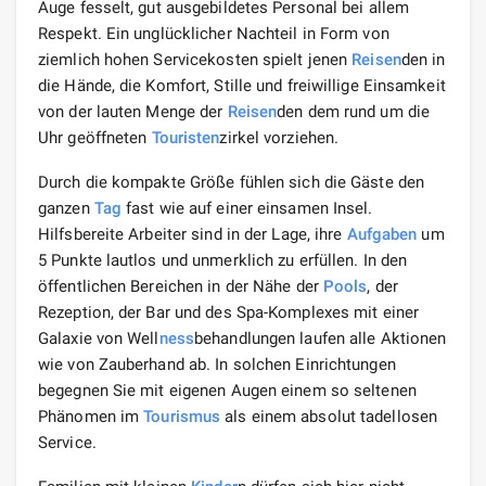
Auge fesselt, gut ausgebildetes Personal bei allem
Respekt. Ein unglücklicher Nachteil in Form von
ziemlich hohen Servicekosten spielt jenen
Reisen
den in
die Hände, die Komfort, Stille und freiwillige Einsamkeit
von der lauten Menge der
Reisen
den dem rund um die
Uhr geöffneten
Touristen
zirkel vorziehen.
Durch die kompakte Größe fühlen sich die Gäste den
ganzen
Tag
fast wie auf einer einsamen Insel.
Hilfsbereite Arbeiter sind in der Lage, ihre
Aufgaben
um
5 Punkte lautlos und unmerklich zu erfüllen. In den
öffentlichen Bereichen in der Nähe der
Pools
, der
Rezeption, der Bar und des Spa-Komplexes mit einer
Galaxie von Well
ness
behandlungen laufen alle Aktionen
wie von Zauberhand ab. In solchen Einrichtungen
begegnen Sie mit eigenen Augen einem so seltenen
Phänomen im
Tourismus
als einem absolut tadellosen
Service.