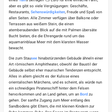
eines
Taxi
s betragen 1,5 Euro für eine einfache Fahrt,
aber es gibt so viele Vergnügungen: Geschäfte,
Restaurants,
Sehenswürdigkeiten
, Freude und Spaß von
allen Seiten. Alle Zimmer verfügen über Balkone oder
Terrassen aus weißem Stein, die einen
atemberaubenden Blick auf die mit Palmen übersäte
Bucht bieten, die die Ehrengarde rund um das
aquamarinblaue Meer mit dem klarsten Wasser
bewacht.
Die zum Stau
see
hinabstürzenden Gebäude ähneln einer
Art römischem Amphitheater, obwohl der Baustil der
Gebäude selbst eher maurischen Tendenzen entspricht.
Alles in allem gleicht es der Kulisse eines
orientalischen Märchens, und es scheint, als würde nun
ein schneidiges Piratenschiff hinter dem Felsen
hervorkommen und an Land gehen, um an
Bord
zu
gehen. Der sanfte Zugang zum Meer entlang des
Sandbodens gibt Eltern, die mit kleinen Kindern zur