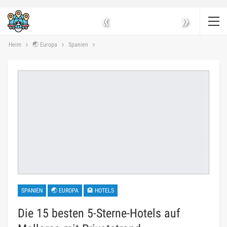
«
»
Heim
🌏 Europa
Spanien
SPANIEN
🌏 EUROPA
🏨 HOTELS
Die 15 besten 5-Sterne-Hotels auf