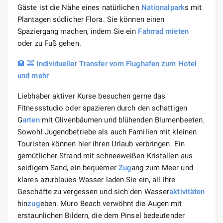
Gäste ist die Nähe eines natürlichen
Nationalpark
s mit
Plantagen südlicher Flora. Sie können einen
Spaziergang machen, indem Sie ein
Fahrrad mieten
oder zu Fuß gehen.
🏨 🚕 Individueller Transfer vom Flughafen zum Hotel
und mehr
Liebhaber aktiver Kurse besuchen gerne das
Fitnessstudio oder spazieren durch den schattigen
G
arten
mit Olivenbäumen und blühenden Blumenbeeten.
Sowohl Jugendbetriebe als auch Familien mit kleinen
Touristen können hier ihren Urlaub verbringen. Ein
gemütlicher Strand mit schneeweißen Kristallen aus
seidigem Sand, ein bequemer
Zug
ang zum Meer und
klares azurblaues Wasser laden Sie ein, all Ihre
Geschäfte zu vergessen und sich den Wasser
aktivitäten
hin
zug
eben. Muro Beach verwöhnt die Augen mit
erstaunlichen Bildern, die dem Pinsel bedeutender